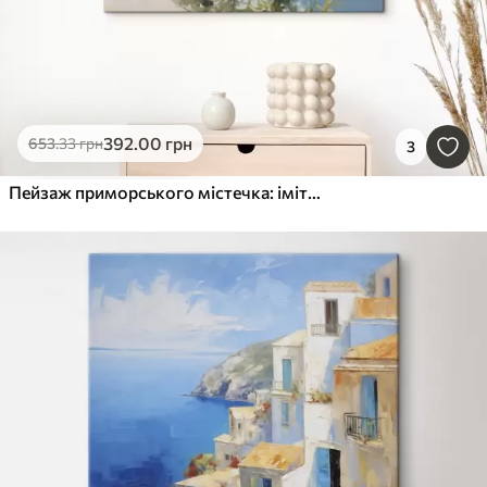
392
.00
грн
653
.33
грн
3
Пейзаж приморського містечка: імітація живопису