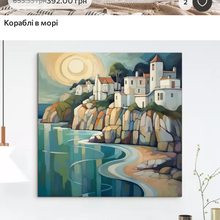
392
.00
грн
653
.33
грн
2
Кораблі в морі