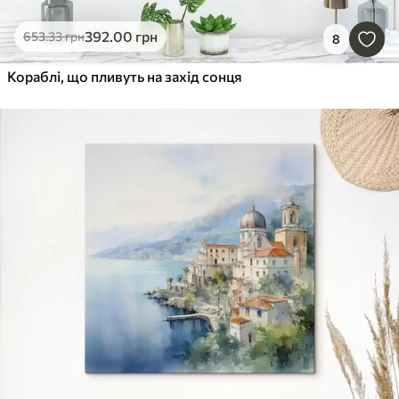
392
.00
грн
653
.33
грн
8
Кораблі, що пливуть на захід сонця