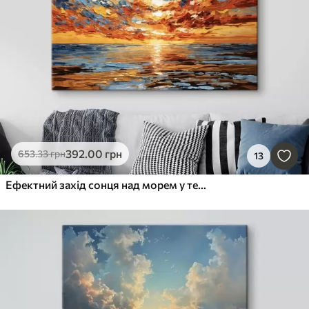
392
.00
грн
653
.33
грн
13
Ефектний захід сонця над морем у техніці імпасто