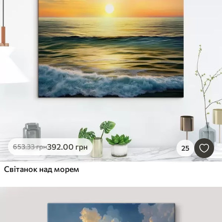
392
.00
грн
653
.33
грн
25
Світанок над морем