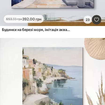
392
.00
грн
653
.33
грн
23
Будинки на березі моря, імітація акварелі