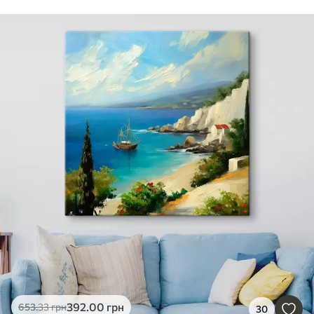
392
.00
грн
653
.33
грн
30