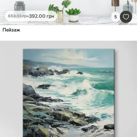
392
.00
грн
653
.33
грн
5
Пейзаж