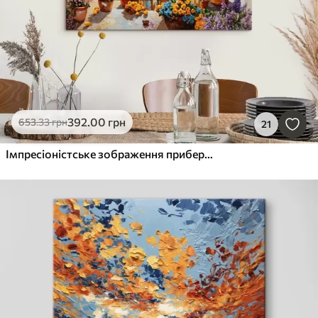
392
.00
грн
653
.33
грн
21
Імпресіоністське зображення прибережного селища з лимонним деревом