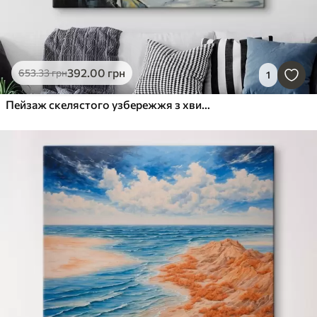
392
.00
грн
653
.33
грн
1
Пейзаж скелястого узбережжя з хвилями під хмарним небом, у стилі живопису