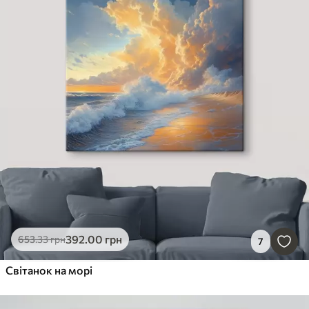
392
.00
грн
653
.33
грн
7
Світанок на морі