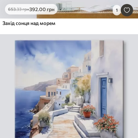
392
.00
грн
653
.33
грн
1
Захід сонця над морем