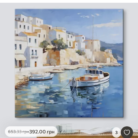
392
.00
грн
653
.33
грн
3