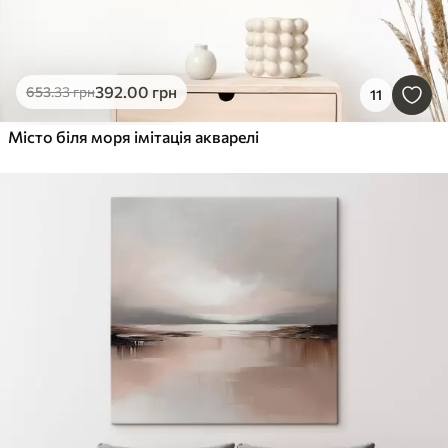
392
.00
грн
653
.33
грн
11
Місто біля моря імітація акварелі