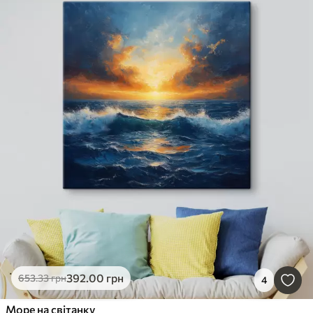
392
.00
грн
653
.33
грн
4
Море на світанку