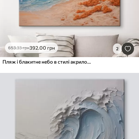
392
.00
грн
653
.33
грн
2
Пляж і блакитне небо в стилі акрилового живопису