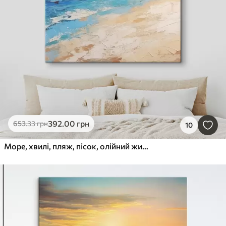
392
.00
грн
653
.33
грн
10
Море, хвилі, пляж, пісок, олійний живопис, абстракція, пейзаж, ландшафт