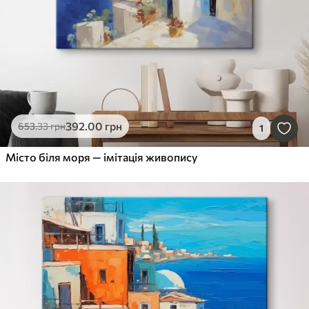
392
.00
грн
653
.33
грн
1
Місто біля моря — імітація живопису