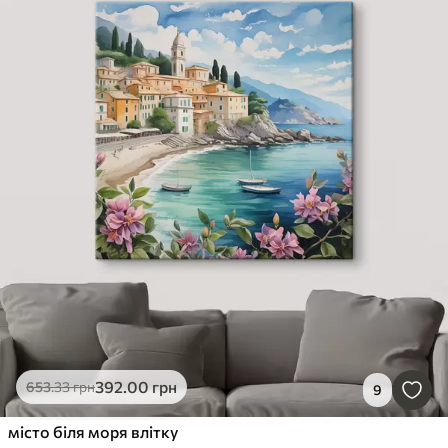
392
.00
грн
653
.33
грн
9
місто біля моря влітку