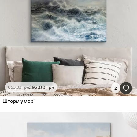
392
.00
грн
653
.33
грн
2
Шторм у морі