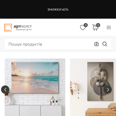
ЗНИЖКИ 40%
0
0