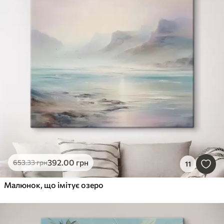
392
.00
грн
653
.33
грн
11
Малюнок, що імітує озеро