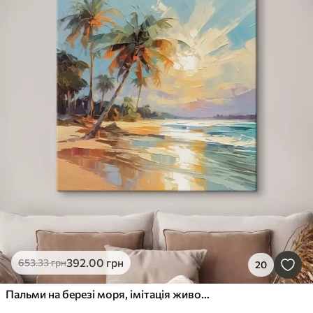
392
.00
грн
653
.33
грн
20
Пальми на березі моря, імітація живопису