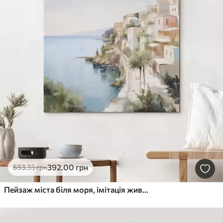
392
.00
грн
653
.33
грн
Пейзаж міста біля моря, імітація живопису