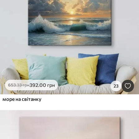
392
.00
грн
653
.33
грн
23
море на світанку