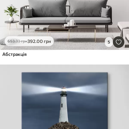
392
.00
грн
653
.33
грн
5
Абстракція