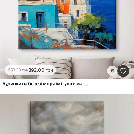
392
.00
грн
653
.33
грн
15
Будинки на березі моря імітують мазки живопису