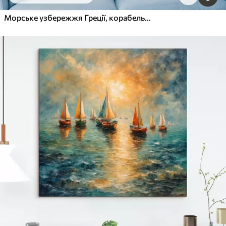
Морське узбережжя Греції, корабель, блакитна вода, олійний живопис, літня природа, скелі, яскраві мазки