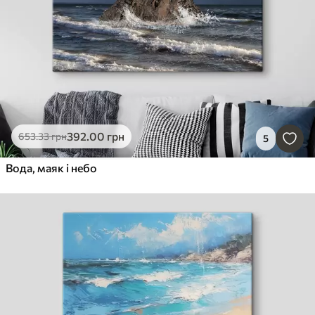
392
.00
грн
653
.33
грн
5
Вода, маяк і небо