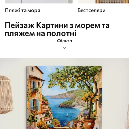
Пляжі та моря
Бестселери
Пейзаж Картини з морем та
пляжем на полотні
Фільтр
пейзаж
Площа
Картини Пляжі та моря
Найпопулярніші
Очистити фільтр