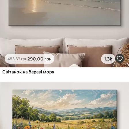
290
.00
грн
1.3k
483
.33
грн
Світанок на березі моря