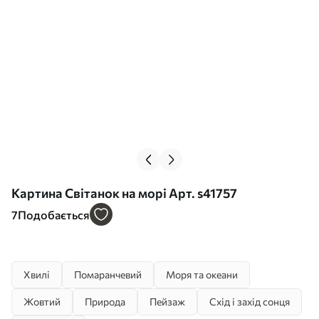
Картина Світанок на морі Арт. s41757
7
Подобається
Хвилі
Помаранчевий
Моря та океани
Жовтий
Природа
Пейзаж
Схід і захід сонця