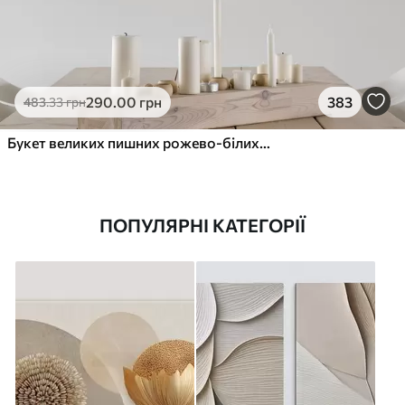
290
.00
грн
383
483
.33
грн
Букет великих пишних рожево-білих квітів півонії із зеленим листям на м’якому розмитому фоні
ПОПУЛЯРНІ КАТЕГОРІЇ