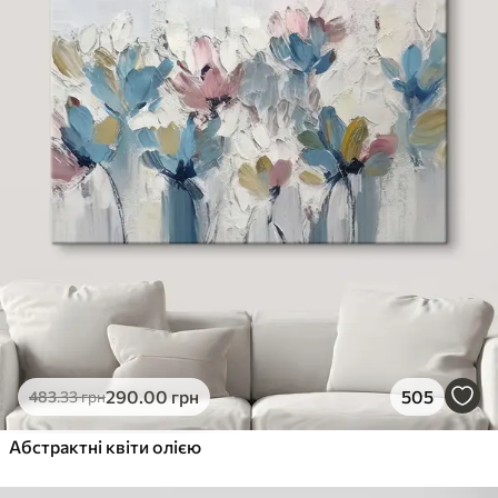
290
.00
грн
505
483
.33
грн
Абстрактні квіти олією