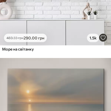
290
.00
грн
1.5k
483
.33
грн
Море на світанку