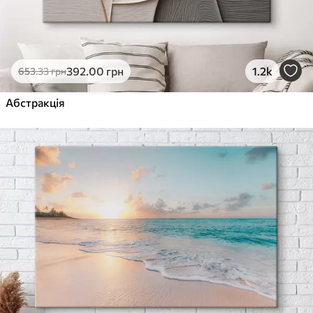
392
.00
грн
1.2k
653
.33
грн
Абстракція