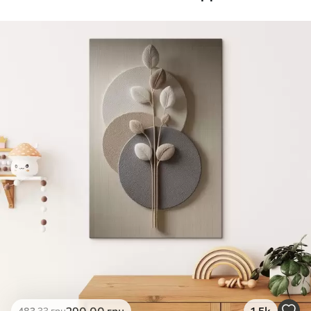
Стандарт
Від
392
.00
грн
✓
Яскраві, насичені кольори
✓
Стійкість до вицвітання
✓
Безпечне чорнило без запаху
✗
Поверхня з текстурою полотна
✗
Екологічний матеріал
Преміум
Від
490
.00
грн
✓
Яскраві, насичені кольори
✓
Стійкість до вицвітання
✓
Безпечне чорнило без запаху
✓
Поверхня з текстурою полотна
✗
Екологічний матеріал
Еко-Преміум
290
.00
грн
1.5k
483
.33
грн