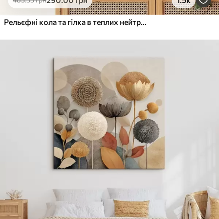
Від
615
.00
грн
✓
Яскраві, насичені кольори
Рельєфні кола та гілка в теплих нейтральних тонах
✓
Стійкість до вицвітання
✓
Безпечне чорнило без запаху
✓
Поверхня з текстурою полотна
✓
Екологічний матеріал