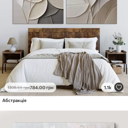
784
.00
грн
1.1k
1306
.66
грн
Абстракція