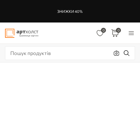
ЗНИЖКИ 40%
0
0