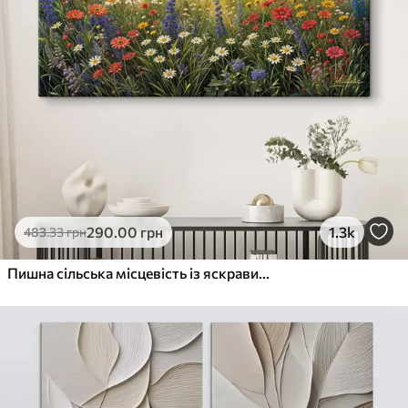
290
.00
грн
1.3k
483
.33
грн
Пишна сільська місцевість із яскравим лугом диких квітів, наповненим різнокольоровими квітами під хмарним небом