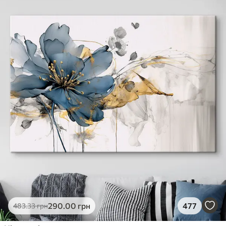
290
.00
грн
477
483
.33
грн