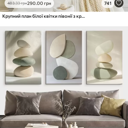
290
.00
грн
741
483
.33
грн
Крупний план білої квітки півонії з крапельками води на пелюстках на розмитому фоні