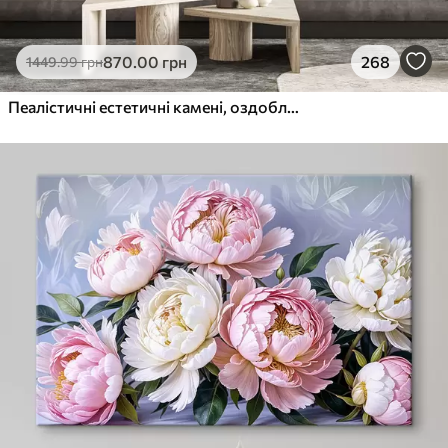
870
.00
грн
268
1449
.99
грн
Пеалістичні естетичні камені, оздоблення будинку, природне освітлення