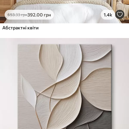
392
.00
грн
1.4k
653
.33
грн
Абстрактні квіти