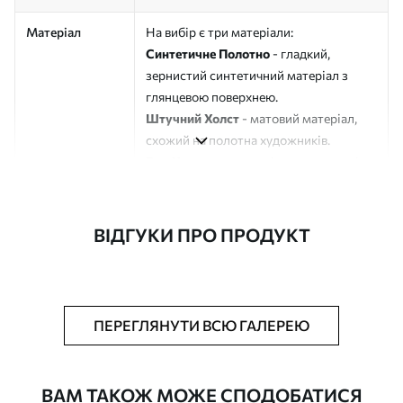
Матеріал
На вибір є три матеріали:
Синтетичне Полотно
- гладкий,
зернистий синтетичний матеріал з
глянцевою поверхнею.
Штучний Холст
- матовий матеріал,
схожий на полотна художників.
Еко-Холст
- високоякісне полотно зі
100% бавовни.
Автор
ART-HOLST
ВІДГУКИ ПРО ПРОДУКТ
Номер артикулу
s41757
Додатково
Можна додати лакове покриття.
ПЕРЕГЛЯНУТИ ВСЮ ГАЛЕРЕЮ
Доступні матеріали
ВАМ ТАКОЖ МОЖЕ СПОДОБАТИСЯ