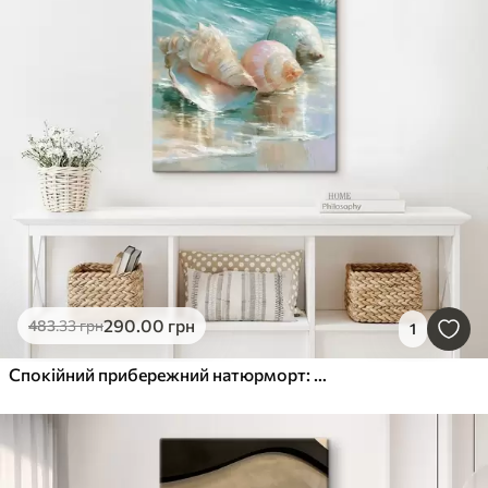
290
.00
грн
483
.33
грн
1
Спокійний прибережний натюрморт: три витончені мушлі, що лежать на гладенькому, вологому піску біля океану, у стилі олійного живопису