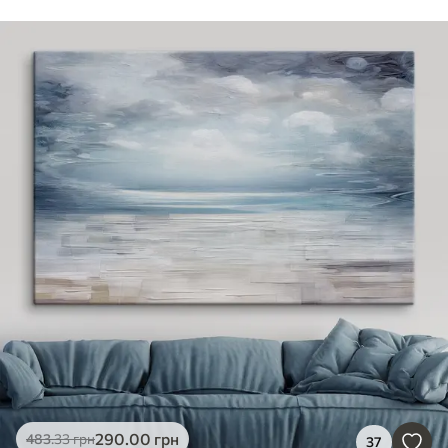
290
.00
грн
483
.33
грн
37