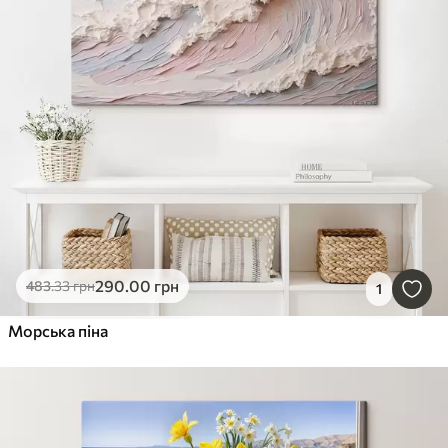
290
.00
грн
483
.33
грн
1
Морська піна