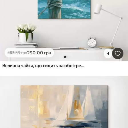
290
.00
грн
483
.33
грн
4
Велична чайка, що сидить на обвітреному дерев’яному стовпі причалу, намальована у техніці імпасто