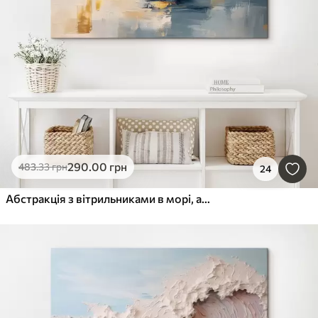
290
.00
грн
483
.33
грн
24
Абстракція з вітрильниками в морі, акриловий стиль, захід сонця