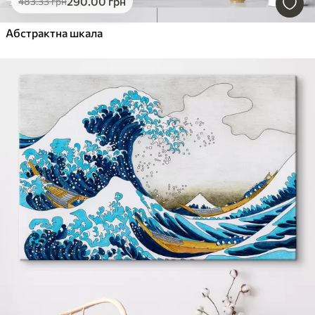
290
.00
грн
483
.33
грн
Абстрактна шкала