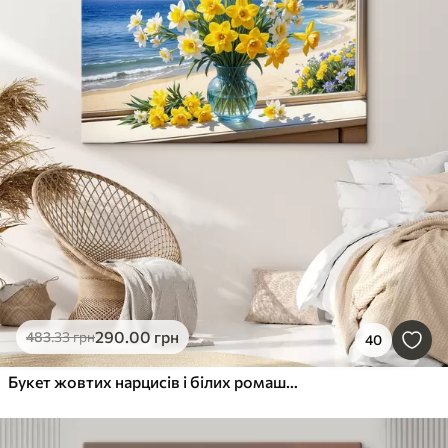
290
.00
грн
483
.33
грн
40
Букет жовтих нарцисів і білих ромашок у скляній вазі на підвіконні з видом на пляж і океан