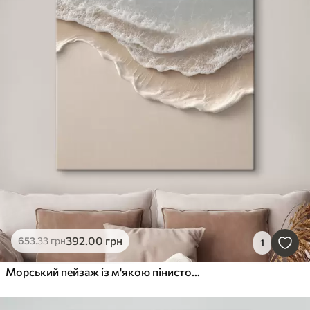
392
.00
грн
653
.33
грн
1
Морський пейзаж із м'якою пінистою лінією у стилі акварелі