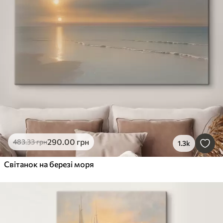
290
.00
грн
483
.33
грн
1.3k
Світанок на березі моря