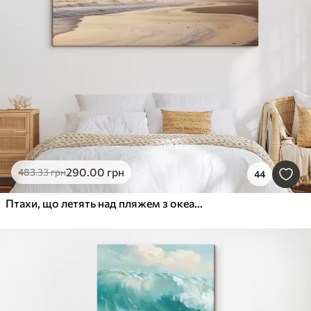
290
.00
грн
483
.33
грн
44
Птахи, що летять над пляжем з океаном, гори на задньому плані, теплі кольори, м'яка пастельна палітра