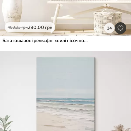
290
.00
грн
483
.33
грн
34
Багатошарові рельєфні хвилі пісочного відтінку, м'яка текстура