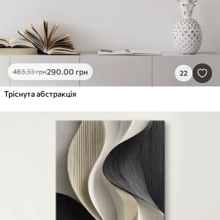
290
.00
грн
483
.33
грн
22
Тріснута абстракція