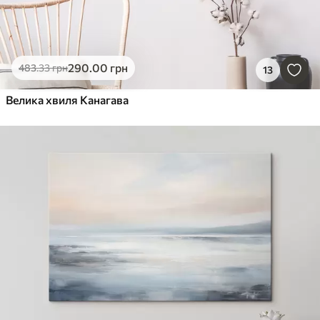
290
.00
грн
483
.33
грн
13
Велика хвиля Канагава