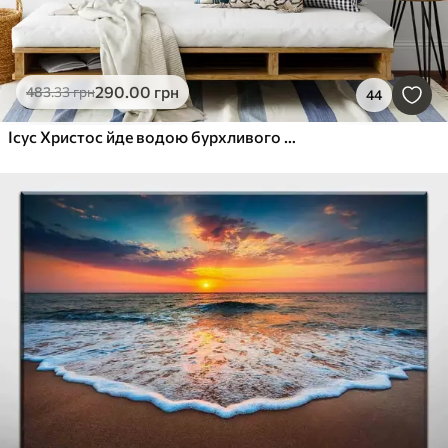
290
.00
грн
483
.33
грн
44
Ісус Христос йде водою бурхливого моря до човна