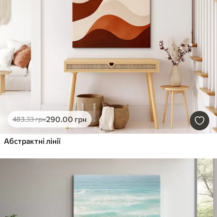
290
.00
грн
483
.33
грн
Абстрактні лінії