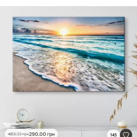
290
.00
грн
483
.33
грн
145