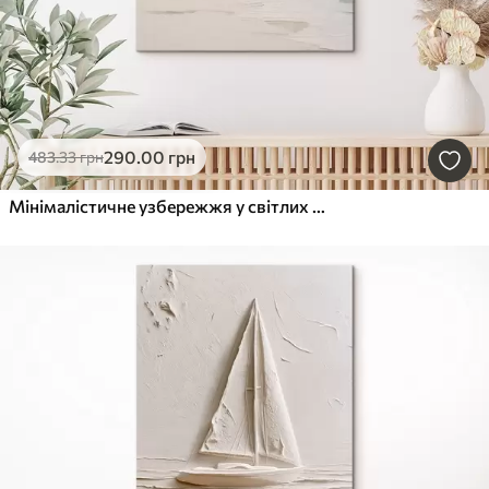
290
.00
грн
483
.33
грн
Мінімалістичне узбережжя у світлих тонах