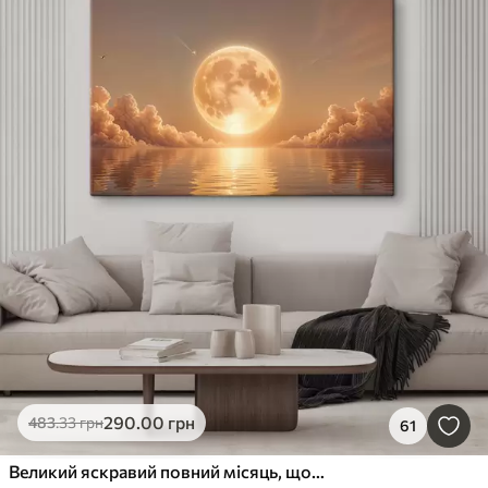
290
.00
грн
483
.33
грн
61
Великий яскравий повний місяць, що сходить над спокійним світловідбиваючим океаном на заході сонця