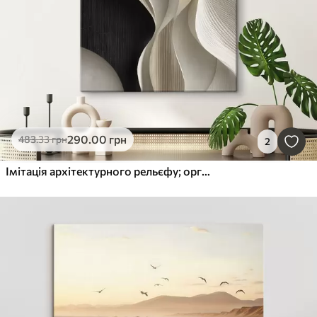
290
.00
грн
483
.33
грн
2
Імітація архітектурного рельєфу; органічна абстрактна геометрія.