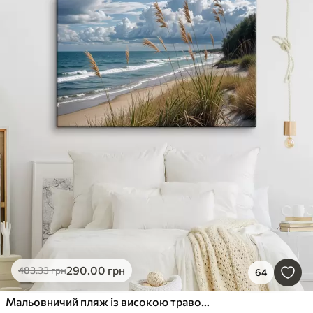
290
.00
грн
483
.33
грн
64
Мальовничий пляж із високою травою, що гойдається на вітрі, з видом на океан із розбіжними хвилями та хмарним небом