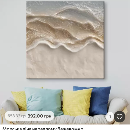
392
.00
грн
653
.33
грн
1
Морська піна на теплому бежевому тлі у стилі сучасного живопису