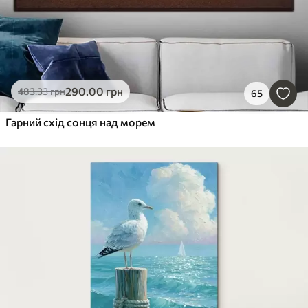
290
.00
грн
483
.33
грн
65
Гарний схід сонця над морем