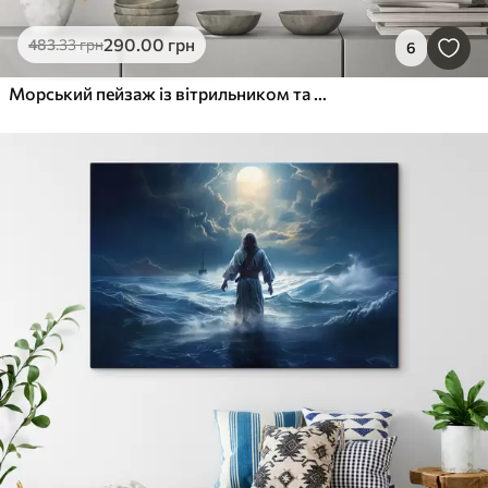
290
.00
грн
483
.33
грн
6
Морський пейзаж із вітрильником та ефектом рельєфу