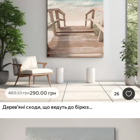
290
.00
грн
483
.33
грн
26
Дерев'яні сходи, що ведуть до бірюзового пляжу