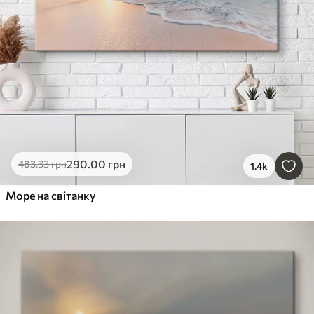
290
.00
грн
483
.33
грн
1.4k
Море на світанку