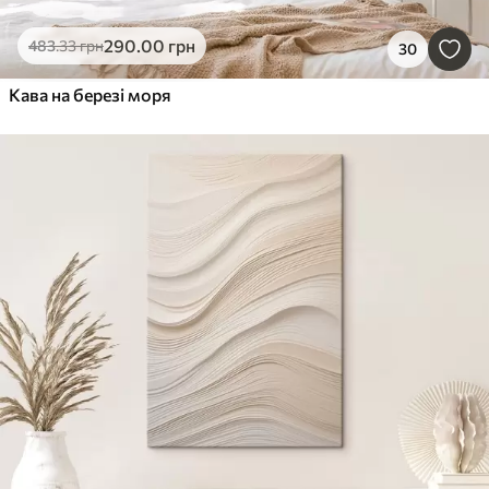
290
.00
грн
483
.33
грн
30
Кава на березі моря