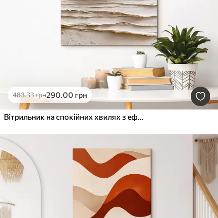
290
.00
грн
483
.33
грн
Вітрильник на спокійних хвилях з ефектом рельєфу