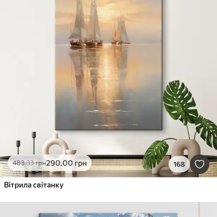
290
.00
грн
483
.33
грн
168
Вітрила світанку