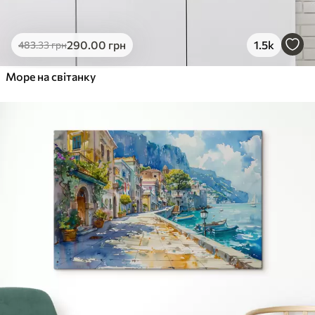
290
.00
грн
1.5k
483
.33
грн
Море на світанку