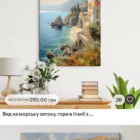
290
.00
грн
38
483
.33
грн
Вид на морську затоку, гори в Італії з готелю імітація олійного живопису