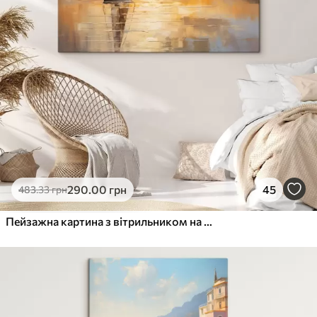
290
.00
грн
45
483
.33
грн
Пейзажна картина з вітрильником на тлі спокійного моря, помаранчево-жовтого неба, далеких гір