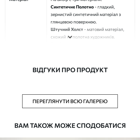
Синтетичне Полотно
- гладкий,
зернистий синтетичний матеріал з
глянцевою поверхнею.
Штучний Холст
- матовий матеріал,
схожий на полотна художників.
Еко-Холст
- високоякісне полотно зі
100% бавовни.
Автор
ART-HOLST
ВІДГУКИ ПРО ПРОДУКТ
Номер артикулу
s39425
Додатково
Можна додати лакове покриття.
ПЕРЕГЛЯНУТИ ВСЮ ГАЛЕРЕЮ
Доступні матеріали
ВАМ ТАКОЖ МОЖЕ СПОДОБАТИСЯ
Стандарт
Від
392
.00
грн