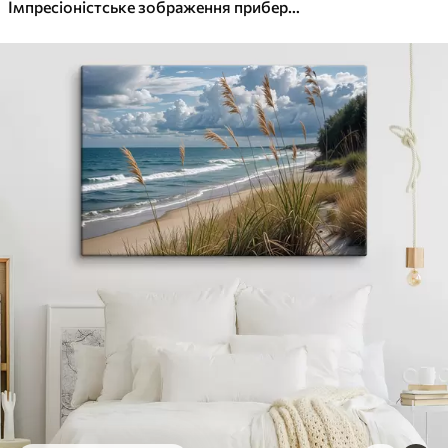
✓
Яскраві, насичені кольори
Імпресіоністське зображення прибережного селища з лимонним деревом
✓
Стійкість до вицвітання
✓
Безпечне чорнило без запаху
✓
Поверхня з текстурою полотна
✓
Екологічний матеріал