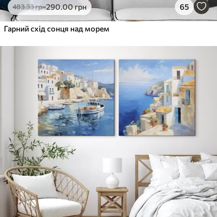
290
.00
грн
65
483
.33
грн
Гарний схід сонця над морем