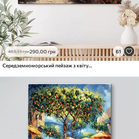
290
.00
грн
61
483
.33
грн
Середземноморський пейзаж з квітучою терасою в художньому стилі