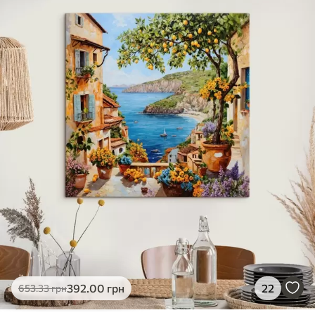
✓
Яскраві, насичені кольори
✓
Стійкість до вицвітання
✓
Безпечне чорнило без запаху
✗
Поверхня з текстурою полотна
✗
Екологічний матеріал
Преміум
Від
490
.00
грн
✓
Яскраві, насичені кольори
✓
Стійкість до вицвітання
✓
Безпечне чорнило без запаху
✓
Поверхня з текстурою полотна
✗
Екологічний матеріал
Еко-Преміум
392
.00
грн
22
653
.33
грн
Від
615
.00
грн