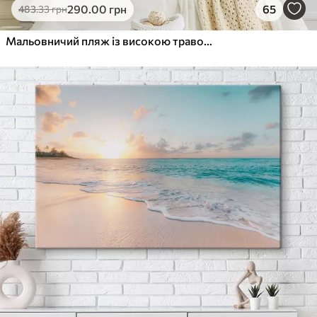
290
.00
грн
65
483
.33
грн
Мальовничий пляж із високою травою, що гойдається на вітрі, з видом на океан із розбіжними хвилями та хмарним небом