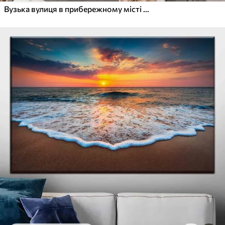
Вузька вулиця в прибережному місті з білими будинками, червоними черепичними дахами та яскравими рожевими квітами