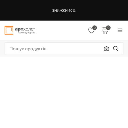
ЗНИЖКИ 40%
0
0