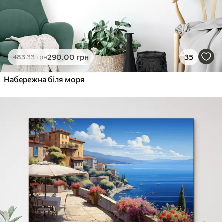
290
.00
грн
35
483
.33
грн
Набережна біля моря