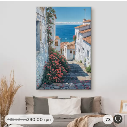
290
.00
грн
73
483
.33
грн