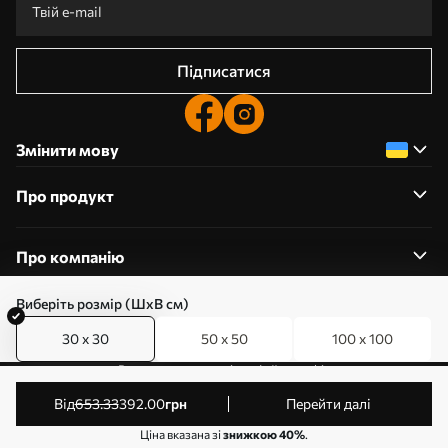
Підписатися
Змінити мову
Про продукт
Про компанію
Виберіть розмір (ШхВ см)
30 x 30
50 x 50
100 x 100
0800357223
Редагування дозволів на файли cookie
© 2011-2026 Art-holst. Усі права захищені. Власник:
від
653
.33
392
.00
грн
Перейти далі
ТОВ “КЛЄВЄР”. Код ЄДРПОУ: 31780602.
Ціна вказана зі
знижкою 40%
.