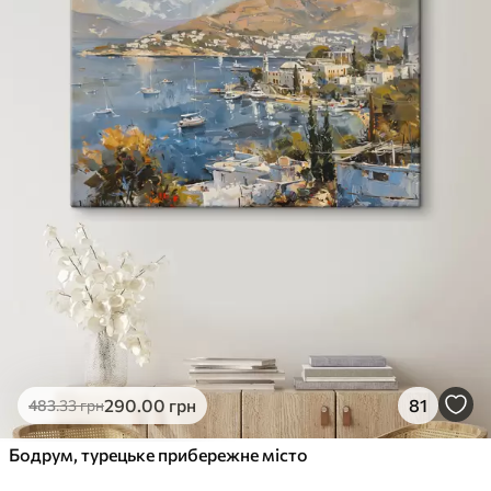
290
.00
грн
81
483
.33
грн
Бодрум, турецьке прибережне місто