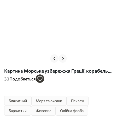
Картина Морське узбережжя Греції, корабель,
блакитна вода, олійний живопис, літня природа,
30
Подобається
скелі, яскраві мазки Арт. s39425
Блакитний
Моря та океани
Пейзаж
Барвистий
Живопис
Олійна фарба