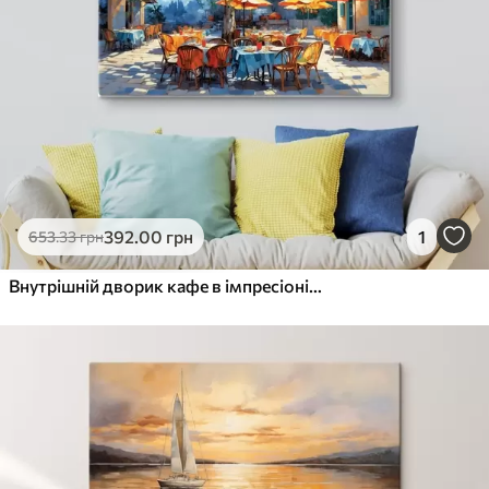
392
.00
грн
1
653
.33
грн
Внутрішній дворик кафе в імпресіоністському стилі з деревом і парасольками