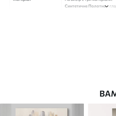
Синтетичне Полотно
- гл
глянцевою поверхнею.
Штучний Холст
- матовий
Еко-Холст
- високоякісне
Автор
ART-HOLST
Номер артикулу
s41841
Додатково
Можна додати лакове пок
Доступні матеріали
ВА
Стандарт
Преміум
Від
392
.00
грн
Від
490
.00
грн
✓
✓
Яскраві, насичені кольори
Яскраві, насичені ко
✓
✓
Стійкість до вицвітання
Стійкість до вицвіта