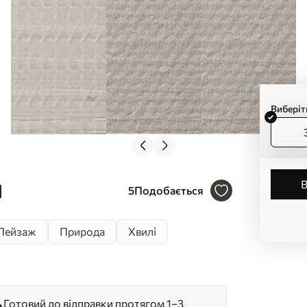
Виберіт
1
5
Подобається
Пейзаж
Природа
Хвилі
Готовий до відправки протягом 1–3