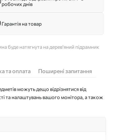
робочих днів
Гарантія на товар
на буде натягнута на дерев'яний підрамник
а та оплата
Поширені запитання
дметів можуть дещо відрізнятися від
сті та налаштувань вашого монітора, а також