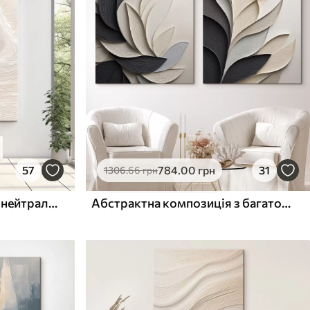
57
784
.00
грн
31
1306
.66
грн
Абстрактні плавні лінії в нейтральних відтінках
Абстрактна композиція з багатошарового листя, вигнутих форм у чорному, білому та бежевому кольорах, фактурне мистецтво