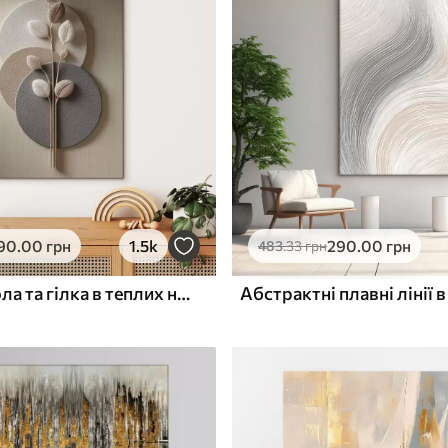
✓
з запаху
Безпечне чорнило без запаху
ю
Поверхня з текстурою
✓
полотна
✓
л
Екологічний матеріал
90
.00
грн
1.5k
290
.00
грн
483
.33
грн
Рельєфні кола та гілка в теплих нейтральних тонах