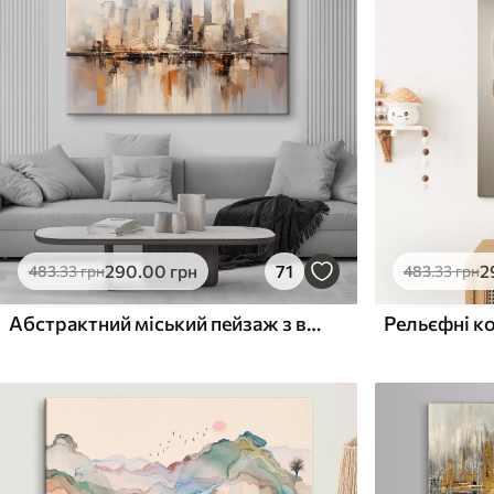
✓
✓
Безпечне чорнило без запаху
Безпечне чорнило бе
Поверхня з текстурою
Поверхня з текстуро
✗
✓
полотна
полотна
✗
✗
Екологічний матеріал
Екологічний матеріа
290
.00
грн
71
2
483
.33
грн
483
.33
грн
Абстрактний міський пейзаж з високими будівлями у відтінках коричневого, сірого та білого, що відображаються у воді внизу