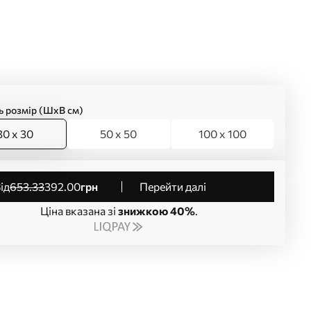
ь розмір (ШхВ см)
30 x 30
50 x 50
100 x 100
від
653
.33
392
.00
грн
Перейти далі
Ціна вказана зі
знижкою 40%
.