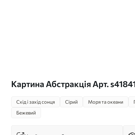
Картина Абстракція Арт. s4184
Схід і захід сонця
Сірий
Моря та океани
Бежевий