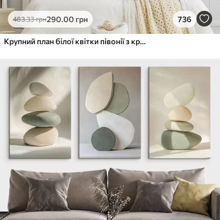
290
.00
грн
736
483
.33
грн
Крупний план білої квітки півонії з крапельками води на пелюстках на розмитому фоні