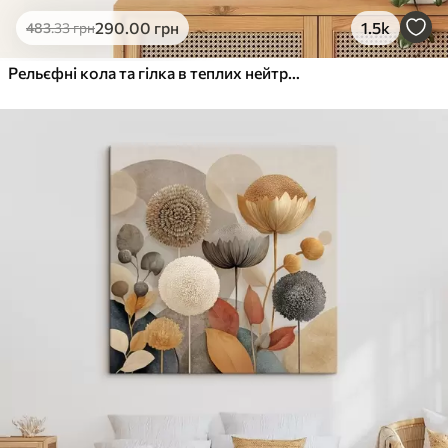
Еко-Преміум
290
.00
грн
1.5k
483
.33
грн
Від
455
.00
грн
✓
Яскраві, насичені кольори
Рельєфні кола та гілка в теплих нейтральних тонах
✓
Стійкість до вицвітання
✓
Безпечне чорнило без запаху
✓
Поверхня з текстурою полотна
✓
Екологічний матеріал