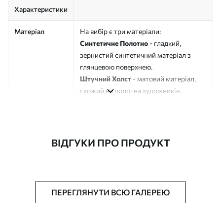
Характеристики
Матеріал
На вибір є три матеріали:
Синтетичне Полотно
- гладкий,
зернистий синтетичний матеріал з
глянцевою поверхнею.
Штучний Холст
- матовий матеріал,
схожий на полотна художників.
Еко-Холст
- високоякісне полотно зі
100% бавовни.
Автор
ART-HOLST
ВІДГУКИ ПРО ПРОДУКТ
Номер артикулу
s42347
Додатково
Можна додати лакове покриття.
ПЕРЕГЛЯНУТИ ВСЮ ГАЛЕРЕЮ
Доступні матеріали