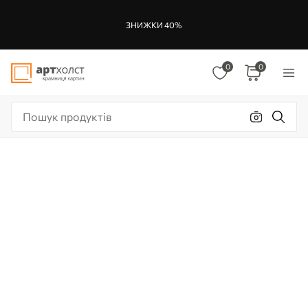
ЗНИЖКИ 40%
0
0