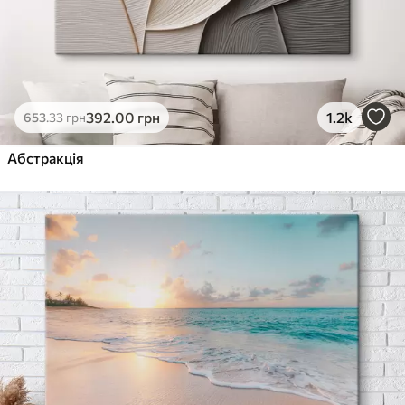
392
.00
грн
1.2k
653
.33
грн
Абстракція