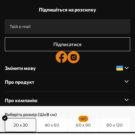
Підпишіться на розсилку
Підписатися
Змінити мову
Про продукт
Про компанію
Виберіть розмір (ШхВ см)
HIT
20 x 30
40 x 60
60 x 90
80 x 120
0800357223
Редагування дозволів на файли cookie