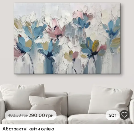
290
.00
грн
501
483
.33
грн
Абстрактні квіти олією