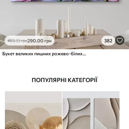
290
.00
грн
382
483
.33
грн
Букет великих пишних рожево-білих квітів півонії із зеленим листям на м’якому розмитому фоні
ПОПУЛЯРНІ КАТЕГОРІЇ