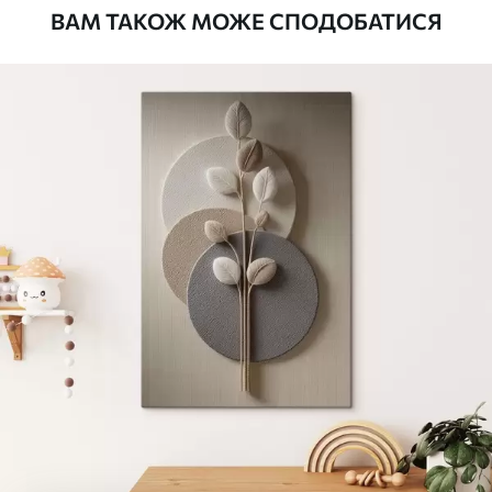
ВАМ ТАКОЖ МОЖЕ СПОДОБАТИСЯ
Стандарт
Від
290
.00
грн
✓
Яскраві, насичені кольори
✓
Стійкість до вицвітання
✓
Безпечне чорнило без запаху
✗
Поверхня з текстурою полотна
✗
Екологічний матеріал
Преміум
Від
363
.00
грн
✓
Яскраві, насичені кольори
✓
Стійкість до вицвітання
✓
Безпечне чорнило без запаху
✓
Поверхня з текстурою полотна
✗
Екологічний матеріал