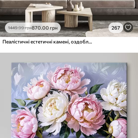
870
.00
грн
267
1449
.99
грн
Пеалістичні естетичні камені, оздоблення будинку, природне освітлення