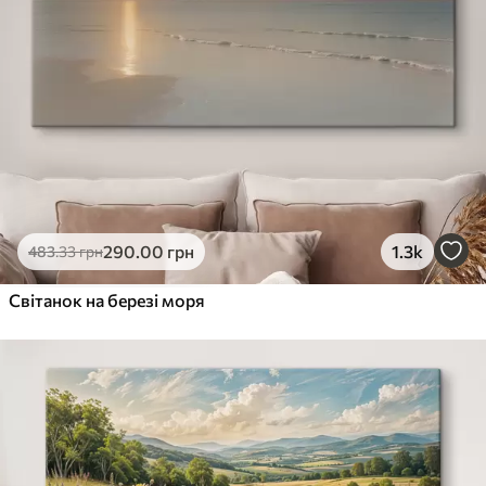
290
.00
грн
1.3k
483
.33
грн
Світанок на березі моря