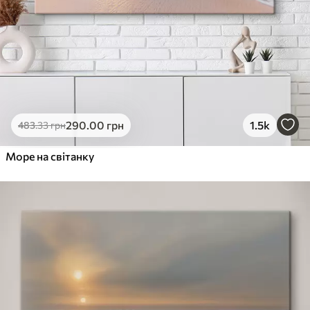
290
.00
грн
1.5k
483
.33
грн
Море на світанку