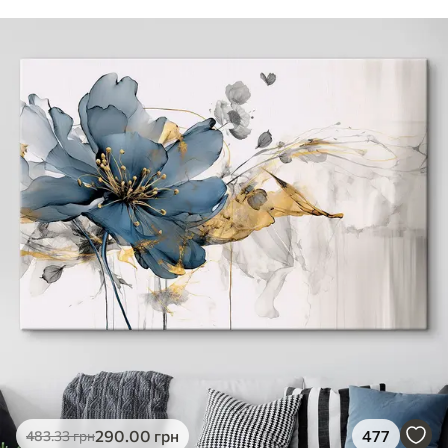
290
.00
грн
477
483
.33
грн