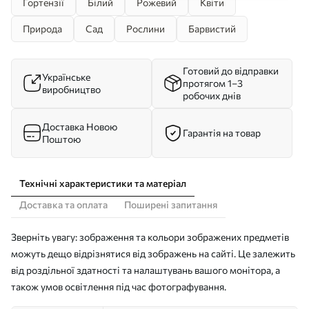
Гортензії
Білий
Рожевий
Квіти
Природа
Сад
Рослини
Барвистий
Готовий до відправки
Українське
протягом 1–3
виробництво
робочих днів
Доставка Новою
Гарантія на товар
Поштою
Технічні характеристики та матеріал
Доставка та оплата
Поширені запитання
Зверніть увагу: зображення та кольори зображених предметів
можуть дещо відрізнятися від зображень на сайті. Це залежить
від роздільної здатності та налаштувань вашого монітора, а
також умов освітлення під час фотографування.