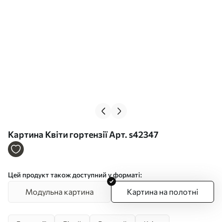
Картина Квіти гортензії Арт. s42347
Цей продукт також доступний у форматі:
Модульна картина
Картина на полотні