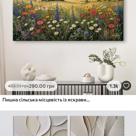
290
.00
грн
1.3k
483
.33
грн
Пишна сільська місцевість із яскравим лугом диких квітів, наповненим різнокольоровими квітами під хмарним небом