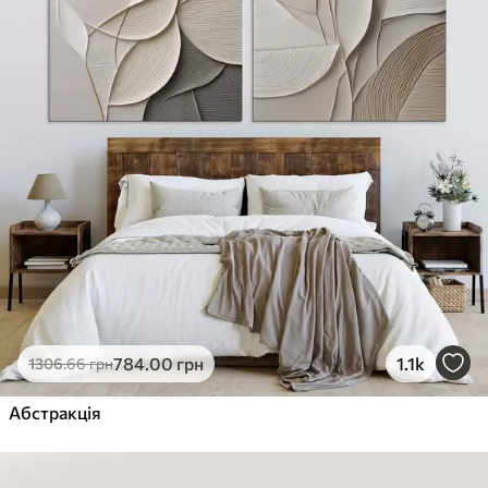
784
.00
грн
1.1k
1306
.66
грн
Абстракція