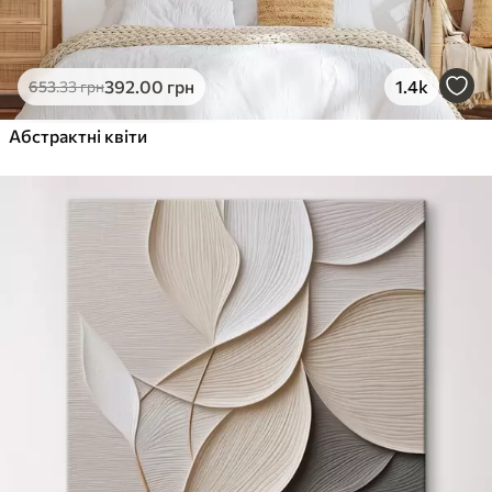
392
.00
грн
1.4k
653
.33
грн
Абстрактні квіти