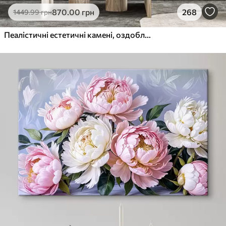
870
.00
грн
268
1449
.99
грн
Пеалістичні естетичні камені, оздоблення будинку, природне освітлення