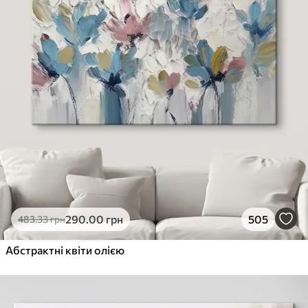
290
.00
грн
505
483
.33
грн
Абстрактні квіти олією