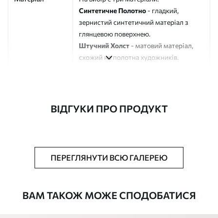
Синтетичне Полотно
- гладкий,
зернистий синтетичний матеріал з
глянцевою поверхнею.
Штучний Холст
- матовий матеріал,
схожий на полотна художників.
Еко-Холст
- високоякісне полотно зі
100% бавовни.
Автор
ART-HOLST
ВІДГУКИ ПРО ПРОДУКТ
Номер артикулу
m00400
Додатково
Можна додати лакове покриття.
ПЕРЕГЛЯНУТИ ВСЮ ГАЛЕРЕЮ
Доступні матеріали
ВАМ ТАКОЖ МОЖЕ СПОДОБАТИСЯ
Стандарт
Від
580
.00
грн