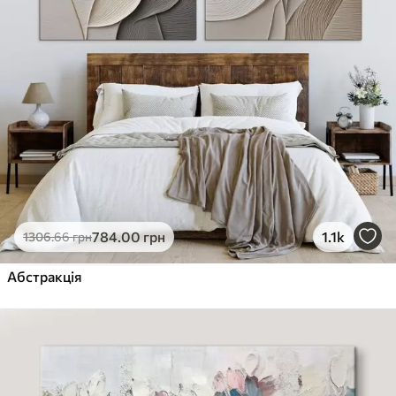
784
.00
грн
1.1k
1306
.66
грн
Абстракція