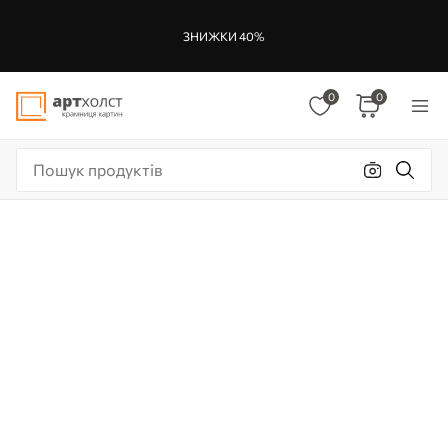
ЗНИЖКИ 40%
0
0