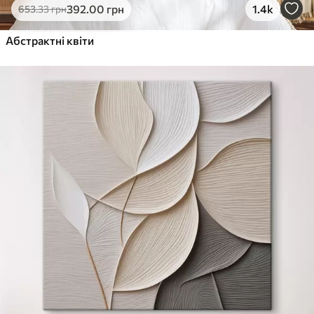
392
.00
грн
1.4k
653
.33
грн
Абстрактні квіти