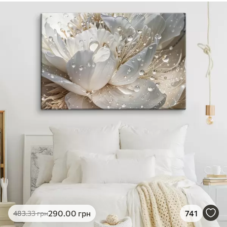
290
.00
грн
741
483
.33
грн