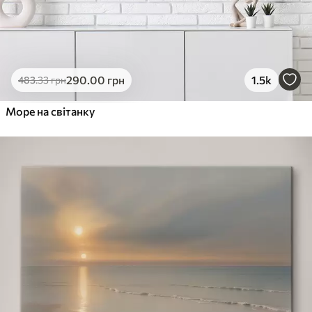
290
.00
грн
1.5k
483
.33
грн
Море на світанку