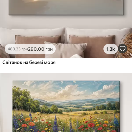
290
.00
грн
1.3k
483
.33
грн
Світанок на березі моря