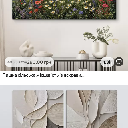
290
.00
грн
1.3k
483
.33
грн
Пишна сільська місцевість із яскравим лугом диких квітів, наповненим різнокольоровими квітами під хмарним небом