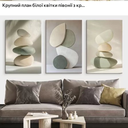
Крупний план білої квітки півонії з крапельками води на пелюстках на розмитому фоні