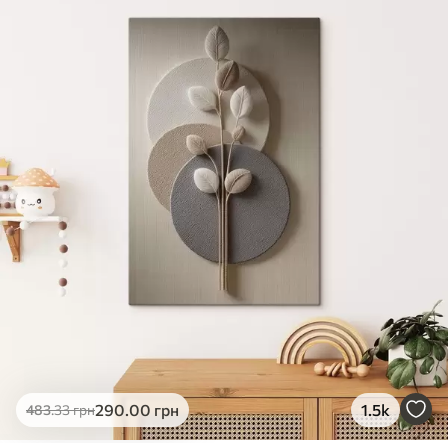
✓
Яскраві, насичені кольори
✓
Стійкість до вицвітання
✓
Безпечне чорнило без запаху
✗
Поверхня з текстурою полотна
✗
Екологічний матеріал
Преміум
Від
726
.00
грн
✓
Яскраві, насичені кольори
✓
Стійкість до вицвітання
✓
Безпечне чорнило без запаху
✓
Поверхня з текстурою полотна
✗
Екологічний матеріал
Еко-Преміум
290
.00
грн
1.5k
483
.33
грн
Від
910
.00
грн