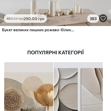
290
.00
грн
383
483
.33
грн
Букет великих пишних рожево-білих квітів півонії із зеленим листям на м’якому розмитому фоні
ПОПУЛЯРНІ КАТЕГОРІЇ