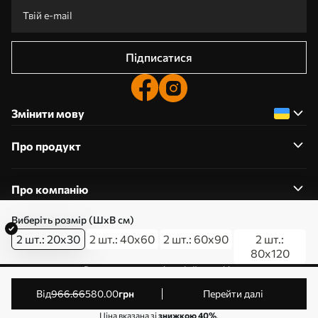
Підписатися
Змінити мову
Про продукт
Про компанію
Виберіть розмір (ШхВ см)
2 шт.: 20x30
2 шт.: 40x60
2 шт.: 60x90
2 шт.:
80x120
0800357223
Редагування дозволів на файли cookie
© 2011-2026 Art-holst. Усі права захищені. Власник:
від
966
.66
580
.00
грн
Перейти далі
ТОВ “КЛЄВЄР”. Код ЄДРПОУ: 31780602.
Ціна вказана зі
знижкою 40%
.