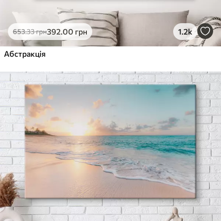
392
.00
грн
1.2k
653
.33
грн
Абстракція