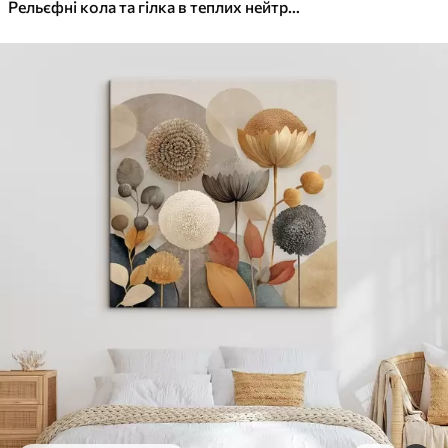
✓
Яскраві, насичені кольори
Рельєфні кола та гілка в теплих нейтральних тонах
✓
Стійкість до вицвітання
✓
Безпечне чорнило без запаху
✓
Поверхня з текстурою полотна
✓
Екологічний матеріал