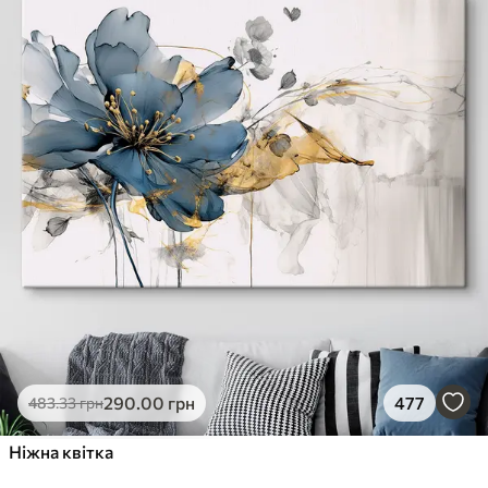
290
.00
грн
477
483
.33
грн
Ніжна квітка