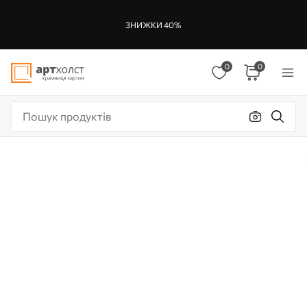
ЗНИЖКИ 40%
0
0