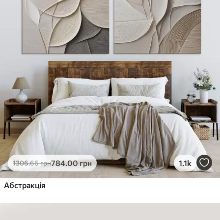
784
.00
грн
1.1k
1306
.66
грн
Абстракція