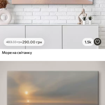
290
.00
грн
1.5k
483
.33
грн
Море на світанку