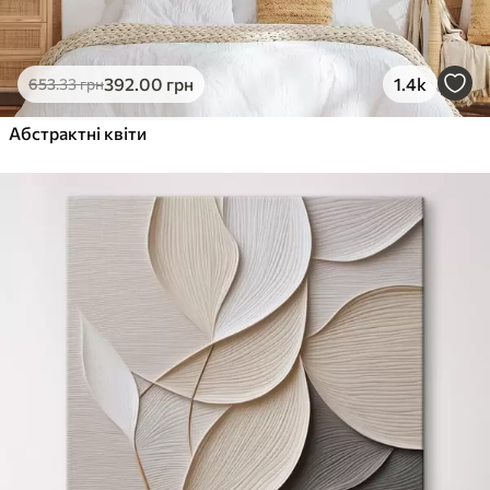
392
.00
грн
1.4k
653
.33
грн
Абстрактні квіти