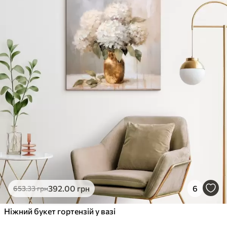
✓
Стійкість до вицвітання
✓
Безпечне чорнило без запаху
✗
Поверхня з текстурою полотна
✗
Екологічний матеріал
Преміум
Від
363
.00
грн
✓
Яскраві, насичені кольори
✓
Стійкість до вицвітання
✓
Безпечне чорнило без запаху
✓
Поверхня з текстурою полотна
✗
Екологічний матеріал
Еко-Преміум
392
.00
грн
6
653
.33
грн
Від
455
.00
грн
✓
Ніжний букет гортензій у вазі
Яскраві, насичені кольори
✓
Стійкість до вицвітання