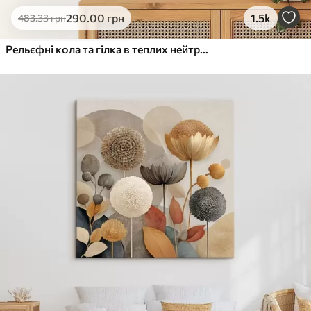
290
.00
грн
1.5k
483
.33
грн
Рельєфні кола та гілка в теплих нейтральних тонах