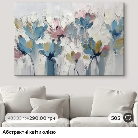
290
.00
грн
505
483
.33
грн
Абстрактні квіти олією