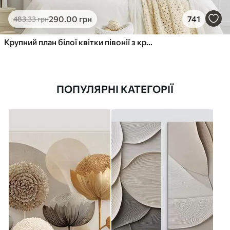
290
.00
грн
741
483
.33
грн
Крупний план білої квітки півонії з крапельками води на пелюстках на розмитому фоні
ПОПУЛЯРНІ КАТЕГОРІЇ