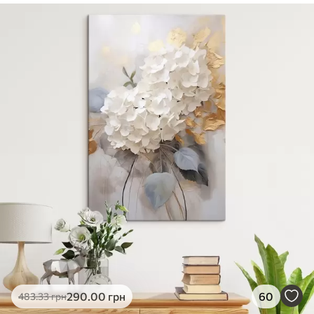
✓
Безпечне чорнило без запаху
✓
Поверхня з текстурою полотна
✓
Екологічний матеріал
290
.00
грн
60
483
.33
грн