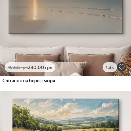
290
.00
грн
1.3k
483
.33
грн
Світанок на березі моря