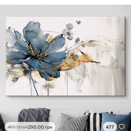
290
.00
грн
477
483
.33
грн