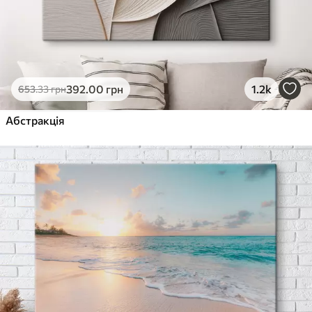
392
.00
грн
1.2k
653
.33
грн
Абстракція