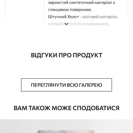
зернистий синтетичний матеріал з
глянцевою поверхнею.
Штучний Холст
- матовий матеріал,
схожий на полотна художників.
Еко-Холст
- високоякісне полотно зі
100% бавовни.
Автор
ART-HOLST
ВІДГУКИ ПРО ПРОДУКТ
Номер артикулу
s44907
Додатково
Можна додати лакове покриття.
ПЕРЕГЛЯНУТИ ВСЮ ГАЛЕРЕЮ
Доступні матеріали
ВАМ ТАКОЖ МОЖЕ СПОДОБАТИСЯ
Стандарт
Від
290
.00
грн
✓
Яскраві, насичені кольори