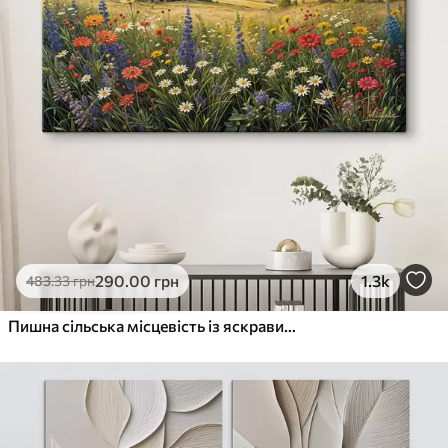
290
.00
грн
1.3k
483
.33
грн
Пишна сільська місцевість із яскравим лугом диких квітів, наповненим різнокольоровими квітами під хмарним небом