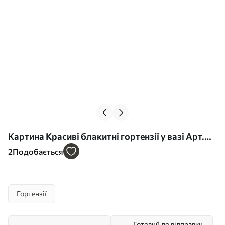
Картина Красиві блакитні гортензії у вазі Арт.
s38696
2
Подобається
Гортензії
Готовий до відправки