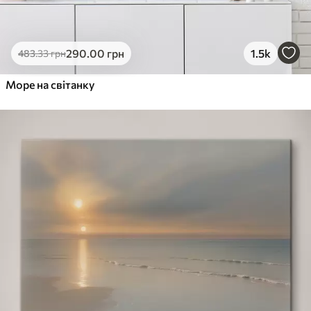
290
.00
грн
1.5k
483
.33
грн
Море на світанку