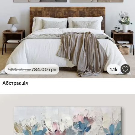
784
.00
грн
1.1k
1306
.66
грн
Абстракція