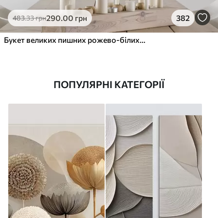
290
.00
грн
382
483
.33
грн
Букет великих пишних рожево-білих квітів півонії із зеленим листям на м’якому розмитому фоні
ПОПУЛЯРНІ КАТЕГОРІЇ