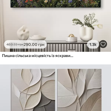
290
.00
грн
1.3k
483
.33
грн
Пишна сільська місцевість із яскравим лугом диких квітів, наповненим різнокольоровими квітами під хмарним небом