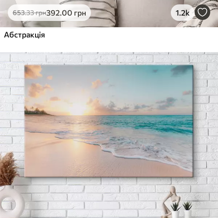
392
.00
грн
1.2k
653
.33
грн
Абстракція