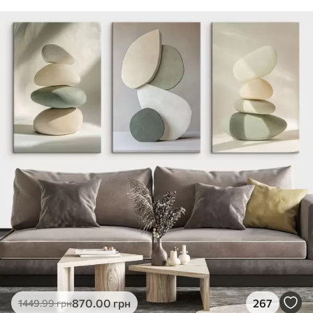
870
.00
грн
267
1449
.99
грн