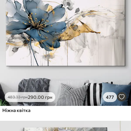
290
.00
грн
477
483
.33
грн
Ніжна квітка