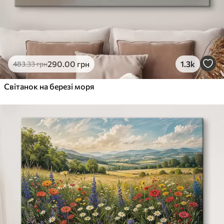
290
.00
грн
1.3k
483
.33
грн
Світанок на березі моря