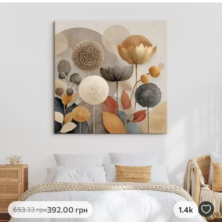
✓
Безпечне чорнило без запаху
✓
Поверхня з текстурою полотна
✓
Екологічний матеріал
392
.00
грн
1.4k
653
.33
грн