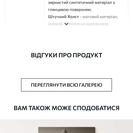
зернистий синтетичний матеріал з
глянцевою поверхнею.
Штучний Холст
- матовий матеріал,
схожий на полотна художників.
Еко-Холст
- високоякісне полотно зі
100% бавовни.
Автор
ART-HOLST
ВІДГУКИ ПРО ПРОДУКТ
Номер артикулу
s38696
Додатково
Можна додати лакове покриття.
ПЕРЕГЛЯНУТИ ВСЮ ГАЛЕРЕЮ
Доступні матеріали
ВАМ ТАКОЖ МОЖЕ СПОДОБАТИСЯ
Стандарт
Від
290
.00
грн
✓
Яскраві, насичені кольори