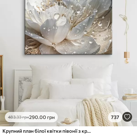
290
.00
грн
737
483
.33
грн
Крупний план білої квітки півонії з крапельками води на пелюстках на розмитому фоні