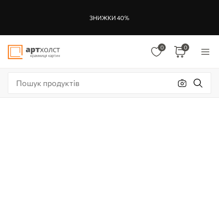
ЗНИЖКИ 40%
0
0