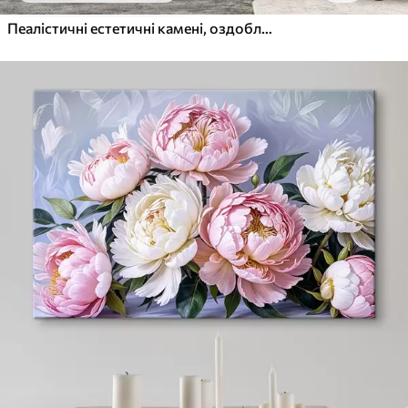
Пеалістичні естетичні камені, оздоблення будинку, природне освітлення