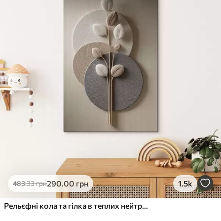
✓
Стійкість до вицвітання
✓
Безпечне чорнило без запаху
✗
Поверхня з текстурою полотна
✗
Екологічний матеріал
Преміум
Від
363
.00
грн
✓
Яскраві, насичені кольори
✓
Стійкість до вицвітання
✓
Безпечне чорнило без запаху
✓
Поверхня з текстурою полотна
✗
Екологічний матеріал
Еко-Преміум
290
.00
грн
1.5k
483
.33
грн
Від
455
.00
грн
✓
Яскраві, насичені кольори
Рельєфні кола та гілка в теплих нейтральних тонах
✓
Стійкість до вицвітання