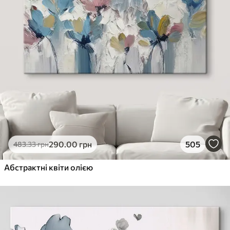
290
.00
грн
505
483
.33
грн
Абстрактні квіти олією