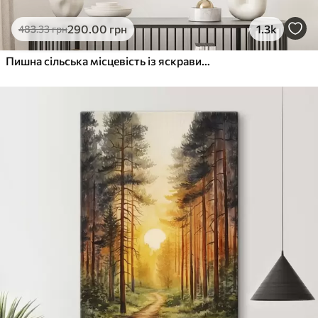
290
.00
грн
1.3k
483
.33
грн
Пишна сільська місцевість із яскравим лугом диких квітів, наповненим різнокольоровими квітами під хмарним небом