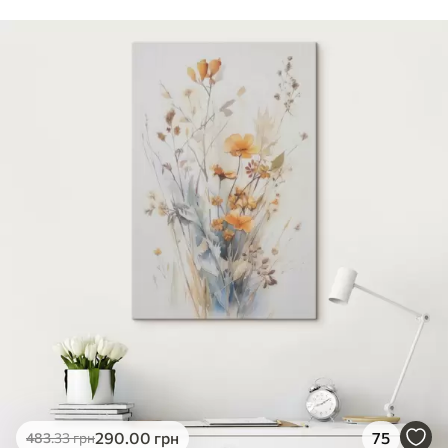
Стандарт
Від
290
.00
грн
✓
Яскраві, насичені кольори
✓
Стійкість до вицвітання
✓
Безпечне чорнило без запаху
✗
Поверхня з текстурою полотна
✗
Екологічний матеріал
Преміум
Від
363
.00
грн
✓
Яскраві, насичені кольори
✓
Стійкість до вицвітання
✓
Безпечне чорнило без запаху
✓
Поверхня з текстурою полотна
✗
Екологічний матеріал
Еко-Преміум
290
.00
грн
75
483
.33
грн