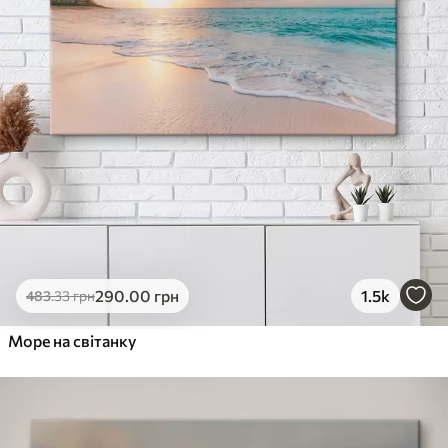
290
.00
грн
1.5k
483
.33
грн
Море на світанку