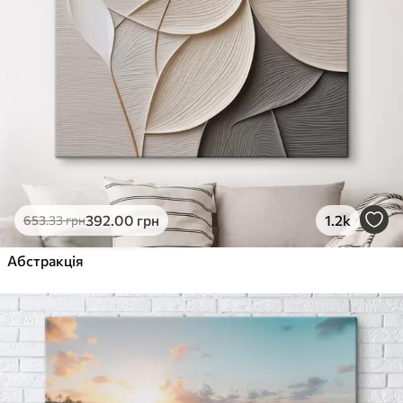
392
.00
грн
1.2k
653
.33
грн
Абстракція