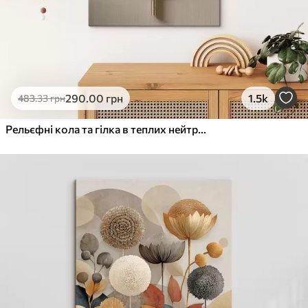
290
.00
грн
1.5k
483
.33
грн
Рельєфні кола та гілка в теплих нейтральних тонах