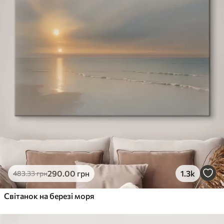
290
.00
грн
1.3k
483
.33
грн
Світанок на березі моря