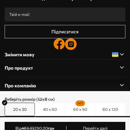
Підписатися
Змінити мову
Про продукт
Про компанію
Виберіть розмір (ШхВ см)
HIT
20 x 30
40 x 60
60 x 90
80 x 120
0800357223
Редагування дозволів на файли cookie
© 2011-2026 Art-holst. Усі права захищені. Власник:
від
483
.33
290
.00
грн
Перейти далі