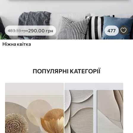
290
.00
грн
477
483
.33
грн
Ніжна квітка
ПОПУЛЯРНІ КАТЕГОРІЇ