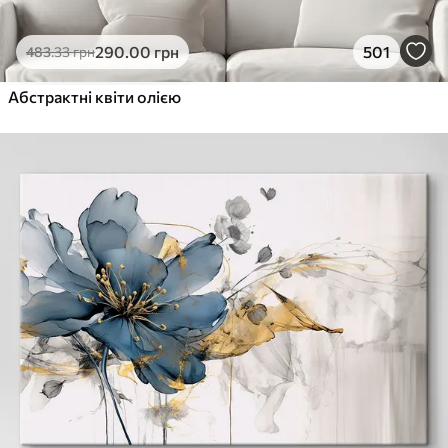
290
.00
грн
501
483
.33
грн
Абстрактні квіти олією