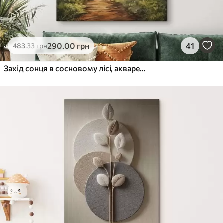
290
.00
грн
41
483
.33
грн
Захід сонця в сосновому лісі, акварель, краса природи