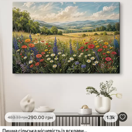
290
.00
грн
1.3k
483
.33
грн
Пишна сільська місцевість із яскравим лугом диких квітів, наповненим різнокольоровими квітами під хмарним небом