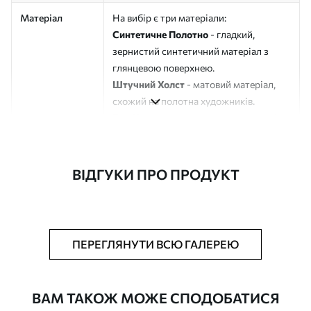
Матеріал
На вибір є три матеріали:
Синтетичне Полотно
- гладкий,
зернистий синтетичний матеріал з
глянцевою поверхнею.
Штучний Холст
- матовий матеріал,
схожий на полотна художників.
Еко-Холст
- високоякісне полотно зі
100% бавовни.
Автор
ART-HOLST
ВІДГУКИ ПРО ПРОДУКТ
Номер артикулу
s49063
Додатково
Можна додати лакове покриття.
ПЕРЕГЛЯНУТИ ВСЮ ГАЛЕРЕЮ
Доступні матеріали
ВАМ ТАКОЖ МОЖЕ СПОДОБАТИСЯ