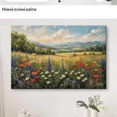
Від
455
.00
грн
✓
Ніжні осінні квіти
Яскраві, насичені кольори
✓
Стійкість до вицвітання
✓
Безпечне чорнило без запаху
✓
Поверхня з текстурою полотна
✓
Екологічний матеріал