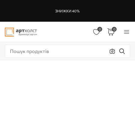
ЗНИЖКИ 40%
0
0