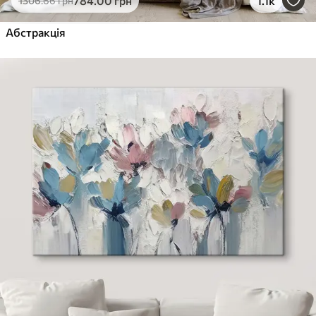
784
.00
грн
1.1k
1306
.66
грн
Абстракція