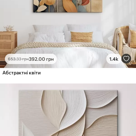
392
.00
грн
1.4k
653
.33
грн
Абстрактні квіти