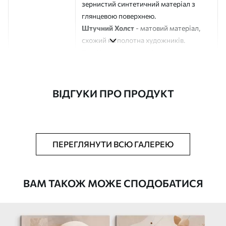
зернистий синтетичний матеріал з
глянцевою поверхнею.
Штучний Холст
- матовий матеріал,
схожий на полотна художників.
Еко-Холст
- високоякісне полотно зі
100% бавовни.
Автор
ART-HOLST
ВІДГУКИ ПРО ПРОДУКТ
Номер артикулу
m30445
Додатково
Можна додати лакове покриття.
ПЕРЕГЛЯНУТИ ВСЮ ГАЛЕРЕЮ
Доступні матеріали
ВАМ ТАКОЖ МОЖЕ СПОДОБАТИСЯ
Стандарт
Від
580
.00
грн
✓
Яскраві, насичені кольори