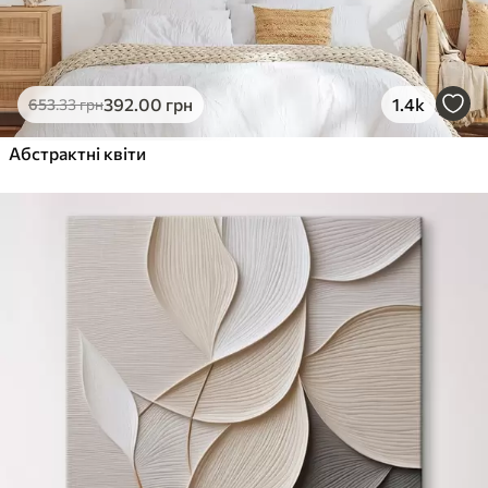
392
.00
грн
1.4k
653
.33
грн
Абстрактні квіти