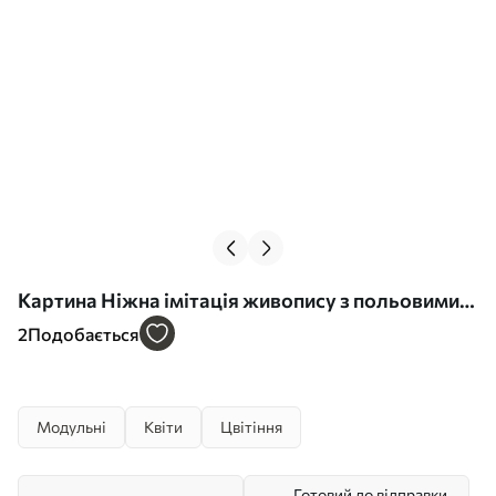
Картина Ніжна імітація живопису з польовими
квітами Арт. m30445
2
Подобається
Модульні
Квіти
Цвітіння
Готовий до відправки