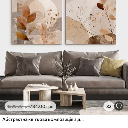
✓
Стійкість до вицвітання
✓
Безпечне чорнило без запаху
✗
Поверхня з текстурою полотна
✗
Екологічний матеріал
Преміум
Від
726
.00
грн
✓
Яскраві, насичені кольори
✓
Стійкість до вицвітання
✓
Безпечне чорнило без запаху
✓
Поверхня з текстурою полотна
✗
Екологічний матеріал
Еко-Преміум
784
.00
грн
32
1306
.66
грн
Від
910
.00
грн
✓
Яскраві, насичені кольори
Абстрактна квіткова композиція з двох частин
✓
Стійкість до вицвітання