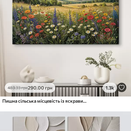
290
.00
грн
1.3k
483
.33
грн
Пишна сільська місцевість із яскравим лугом диких квітів, наповненим різнокольоровими квітами під хмарним небом