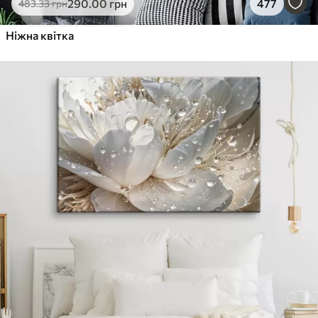
290
.00
грн
477
483
.33
грн
Ніжна квітка