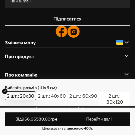
Підписатися
Змінити мову
Про продукт
Про компанію
Виберіть розмір (ШхВ см)
2 шт.: 20x30
2 шт.: 40x60
2 шт.: 60x90
2 шт.:
80x120
0800357223
Редагування дозволів на файли cookie
© 2011-2026 Art-holst. Усі права захищені. Власник:
від
966
.66
580
.00
грн
Перейти далі
ТОВ “КЛЄВЄР”. Код ЄДРПОУ: 31780602.
Ціна вказана зі
знижкою 40%
.