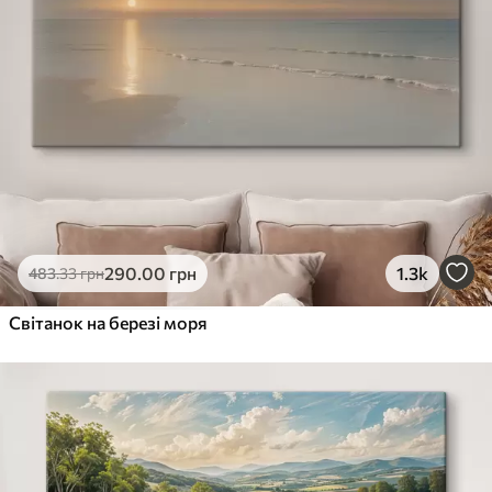
290
.00
грн
1.3k
483
.33
грн
Світанок на березі моря