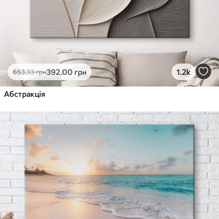
392
.00
грн
1.2k
653
.33
грн
Абстракція