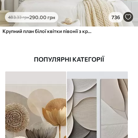
290
.00
грн
736
483
.33
грн
Крупний план білої квітки півонії з крапельками води на пелюстках на розмитому фоні
ПОПУЛЯРНІ КАТЕГОРІЇ