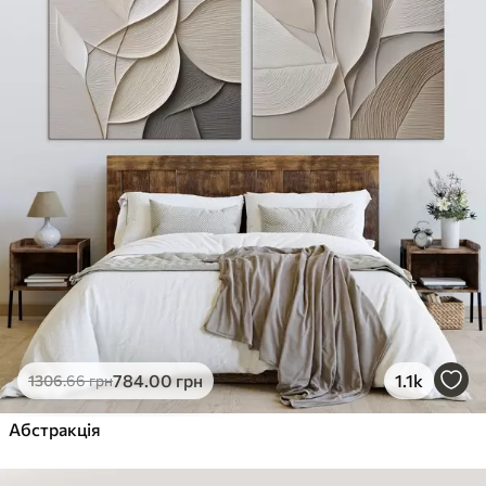
784
.00
грн
1.1k
1306
.66
грн
Абстракція