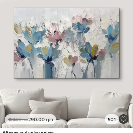
290
.00
грн
501
483
.33
грн
Абстрактні квіти олією