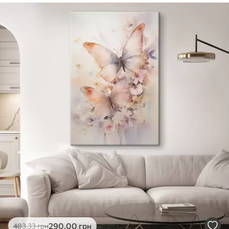
✓
Безпечне чорнило без запаху
✓
Поверхня з текстурою полотна
✓
Екологічний матеріал
290
.00
грн
483
.33
грн