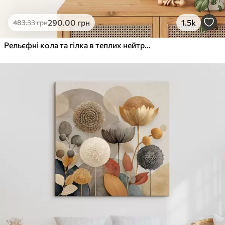
290
.00
грн
1.5k
483
.33
грн
Рельєфні кола та гілка в теплих нейтральних тонах