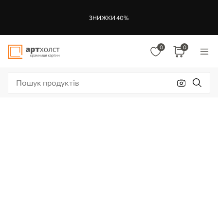
ЗНИЖКИ 40%
0
0