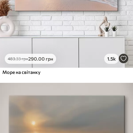
290
.00
грн
1.5k
483
.33
грн
Море на світанку