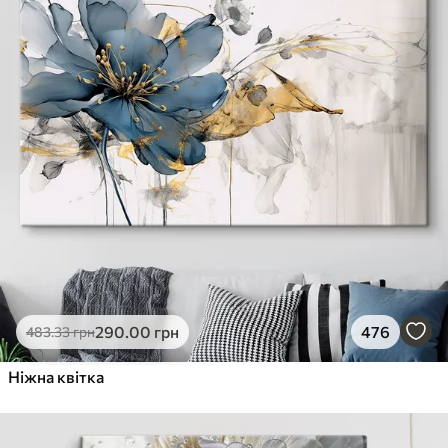
290
.00
грн
476
483
.33
грн
Ніжна квітка