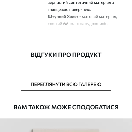
зернистий синтетичний матеріал з
глянцевою поверхнею.
Штучний Холст
- матовий матеріал,
схожий на полотна художників.
Еко-Холст
- високоякісне полотно зі
100% бавовни.
Автор
ART-HOLST
ВІДГУКИ ПРО ПРОДУКТ
Номер артикулу
s45115
Додатково
Можна додати лакове покриття.
ПЕРЕГЛЯНУТИ ВСЮ ГАЛЕРЕЮ
Доступні матеріали
ВАМ ТАКОЖ МОЖЕ СПОДОБАТИСЯ
Стандарт
Від
290
.00
грн
✓
Яскраві, насичені кольори