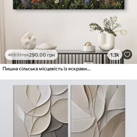
290
.00
грн
1.3k
483
.33
грн
Пишна сільська місцевість із яскравим лугом диких квітів, наповненим різнокольоровими квітами під хмарним небом