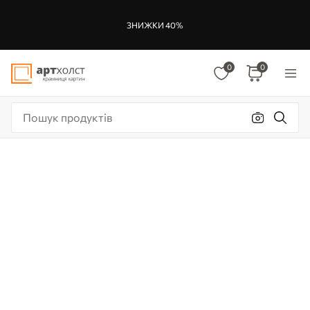
ЗНИЖКИ 40%
0
0