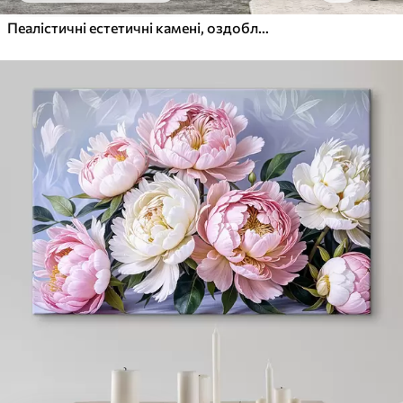
Пеалістичні естетичні камені, оздоблення будинку, природне освітлення