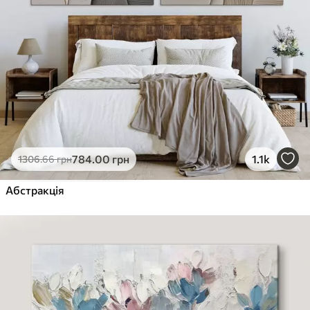
784
.00
грн
1.1k
1306
.66
грн
Абстракція