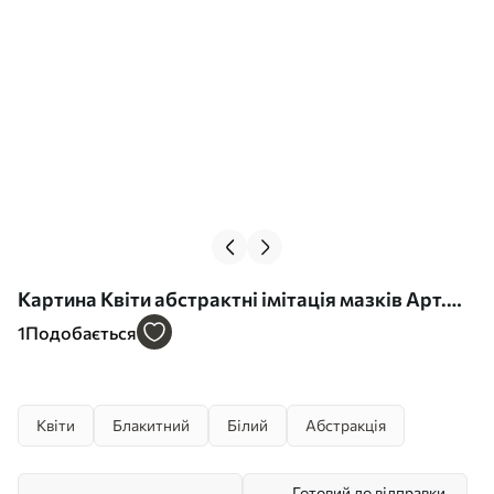
Картина Квіти абстрактні імітація мазків Арт.
s45115
1
Подобається
Квіти
Блакитний
Білий
Абстракція
Готовий до відправки