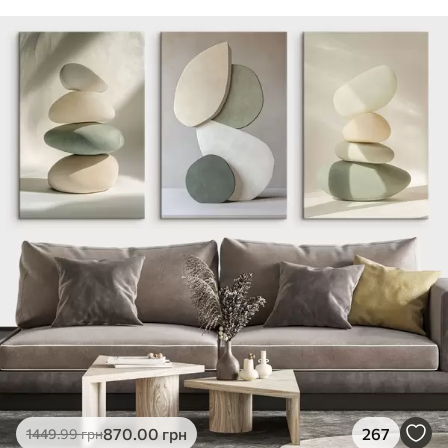
870
.00
грн
267
1449
.99
грн