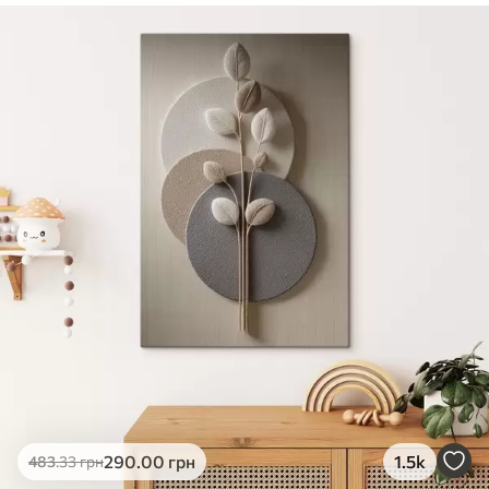
✓
Безпечне чорнило без запаху
✓
Поверхня з текстурою полотна
✓
Екологічний матеріал
290
.00
грн
1.5k
483
.33
грн