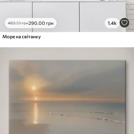
290
.00
грн
1.4k
483
.33
грн
Море на світанку