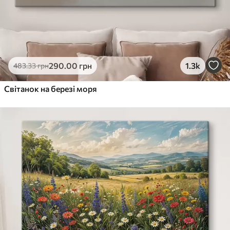
290
.00
грн
1.3k
483
.33
грн
Світанок на березі моря