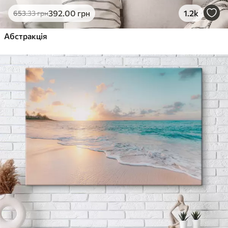
392
.00
грн
1.2k
653
.33
грн
Абстракція