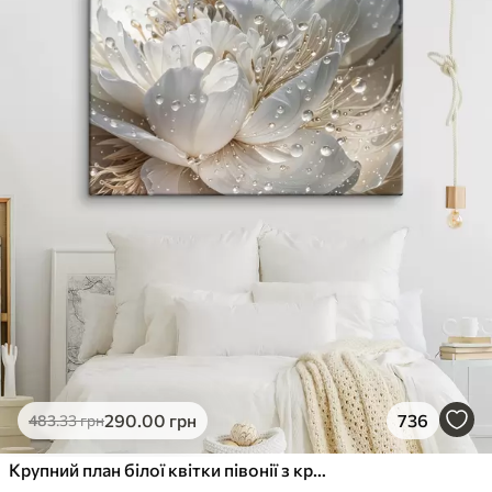
290
.00
грн
736
483
.33
грн
Крупний план білої квітки півонії з крапельками води на пелюстках на розмитому фоні