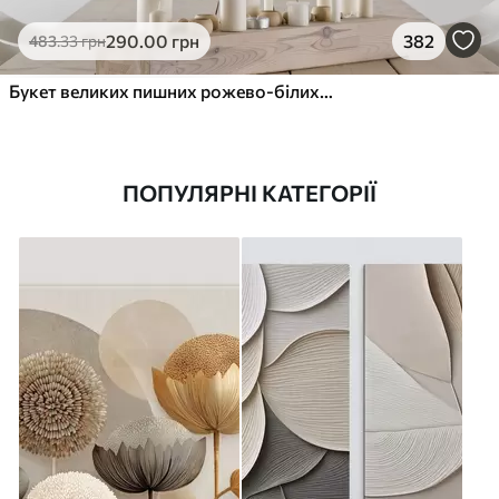
290
.00
грн
382
483
.33
грн
Букет великих пишних рожево-білих квітів півонії із зеленим листям на м’якому розмитому фоні
ПОПУЛЯРНІ КАТЕГОРІЇ