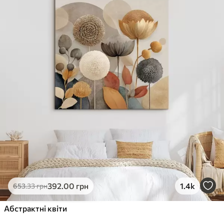
✓
Стійкість до вицвітання
✓
Безпечне чорнило без запаху
✗
Поверхня з текстурою полотна
✗
Екологічний матеріал
Преміум
Від
363
.00
грн
✓
Яскраві, насичені кольори
✓
Стійкість до вицвітання
✓
Безпечне чорнило без запаху
✓
Поверхня з текстурою полотна
✗
Екологічний матеріал
Еко-Преміум
392
.00
грн
1.4k
653
.33
грн
Від
455
.00
грн
✓
Абстрактні квіти
Яскраві, насичені кольори
✓
Стійкість до вицвітання