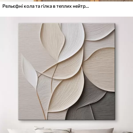
Рельєфні кола та гілка в теплих нейтральних тонах