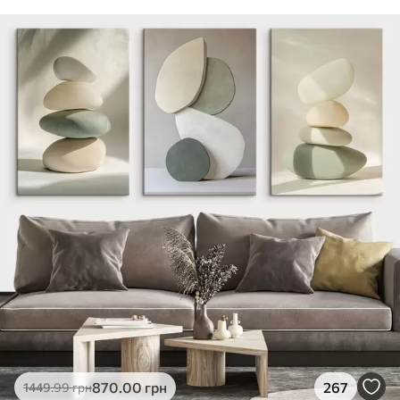
870
.00
грн
267
1449
.99
грн