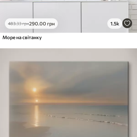
290
.00
грн
1.5k
483
.33
грн
Море на світанку