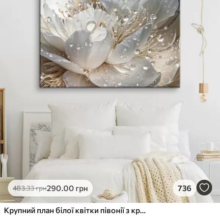
290
.00
грн
736
483
.33
грн
Крупний план білої квітки півонії з крапельками води на пелюстках на розмитому фоні