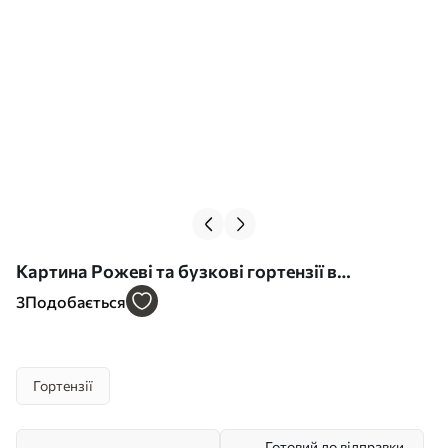
Картина Рожеві та бузкові гортензії в
живописному стилі Арт. s45055
3
Подобається
Гортензії
Готовий до відправки