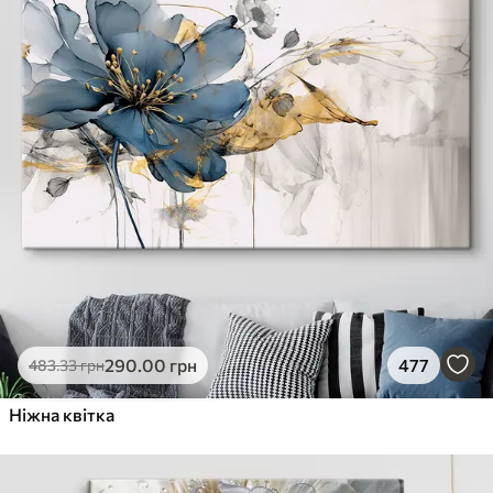
290
.00
грн
477
483
.33
грн
Ніжна квітка