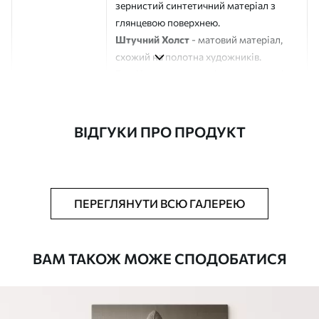
зернистий синтетичний матеріал з
глянцевою поверхнею.
Штучний Холст
- матовий матеріал,
схожий на полотна художників.
Еко-Холст
- високоякісне полотно зі
100% бавовни.
Автор
ART-HOLST
ВІДГУКИ ПРО ПРОДУКТ
Номер артикулу
s45055
Додатково
Можна додати лакове покриття.
ПЕРЕГЛЯНУТИ ВСЮ ГАЛЕРЕЮ
Доступні матеріали
ВАМ ТАКОЖ МОЖЕ СПОДОБАТИСЯ
Стандарт
Від
290
.00
грн
✓
Яскраві, насичені кольори