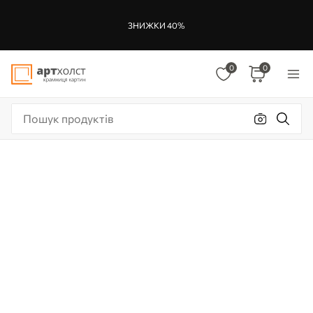
ЗНИЖКИ 40%
0
0