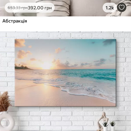
392
.00
грн
1.2k
653
.33
грн
Абстракція