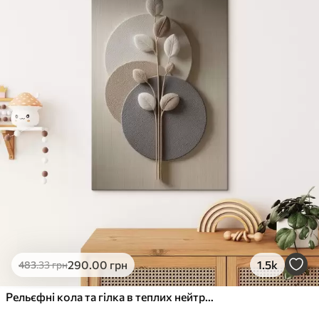
✓
Стійкість до вицвітання
✓
Безпечне чорнило без запаху
✗
Поверхня з текстурою полотна
✗
Екологічний матеріал
Преміум
Від
363
.00
грн
✓
Яскраві, насичені кольори
✓
Стійкість до вицвітання
✓
Безпечне чорнило без запаху
✓
Поверхня з текстурою полотна
✗
Екологічний матеріал
Еко-Преміум
290
.00
грн
1.5k
483
.33
грн
Від
455
.00
грн
✓
Яскраві, насичені кольори
Рельєфні кола та гілка в теплих нейтральних тонах
✓
Стійкість до вицвітання