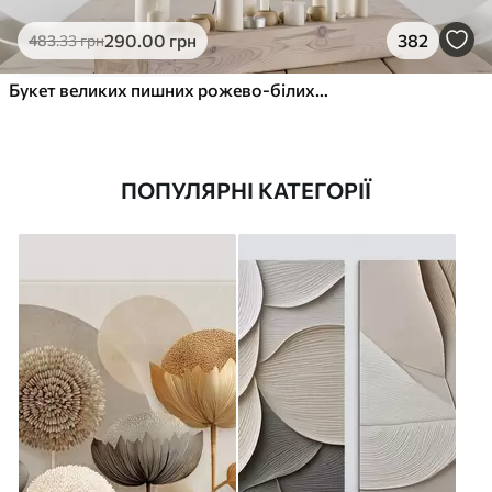
290
.00
грн
382
483
.33
грн
Букет великих пишних рожево-білих квітів півонії із зеленим листям на м’якому розмитому фоні
ПОПУЛЯРНІ КАТЕГОРІЇ