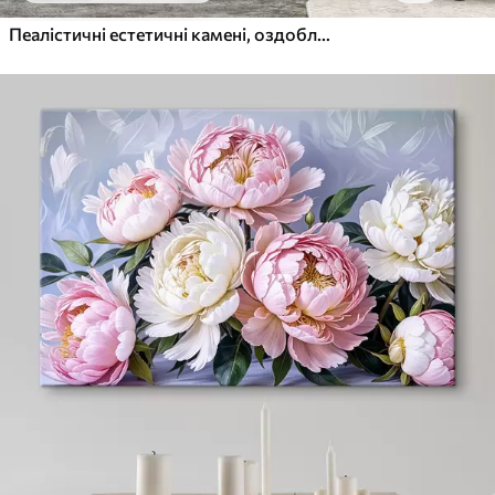
Пеалістичні естетичні камені, оздоблення будинку, природне освітлення