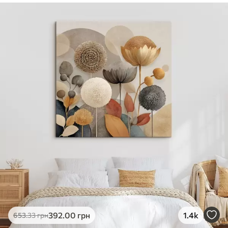
✓
Безпечне чорнило без запаху
✓
Поверхня з текстурою полотна
✓
Екологічний матеріал
392
.00
грн
1.4k
653
.33
грн