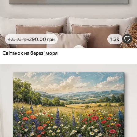
290
.00
грн
1.3k
483
.33
грн
Світанок на березі моря