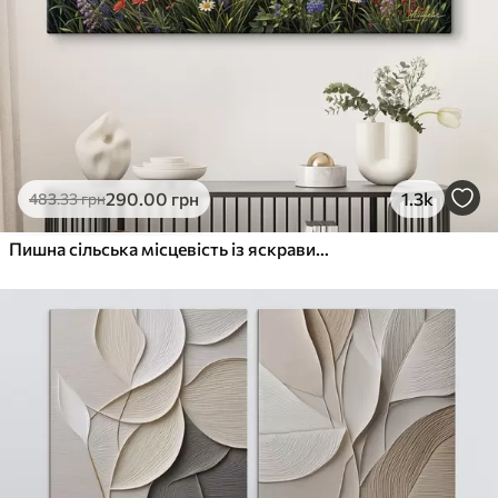
290
.00
грн
1.3k
483
.33
грн
Пишна сільська місцевість із яскравим лугом диких квітів, наповненим різнокольоровими квітами під хмарним небом