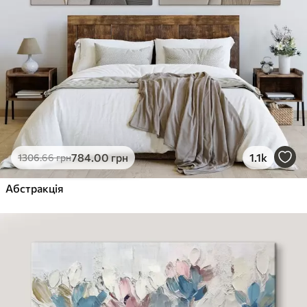
784
.00
грн
1.1k
1306
.66
грн
Абстракція