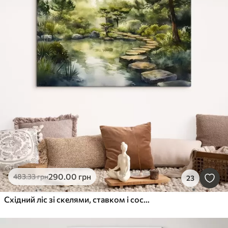
290
.00
грн
483
.33
грн
23
Східний ліс зі скелями, ставком і соснами, зелень, акварельний стиль