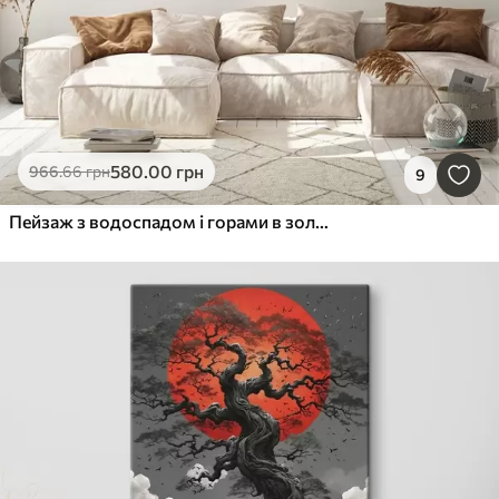
580
.00
грн
966
.66
грн
9
Пейзаж з водоспадом і горами в золотому світлі