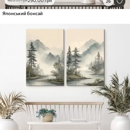
290
.00
грн
483
.33
грн
26
Японський бонсай