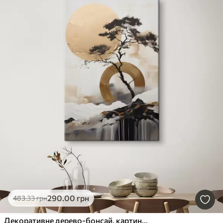
290
.00
грн
483
.33
грн
Декоративне дерево-бонсай, картина в стилі абстрактного мистецтва