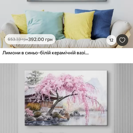
392
.00
грн
653
.33
грн
12
Лимони в синьо-білій керамічній вазі в стилі олійного живопису