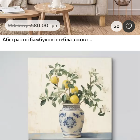
580
.00
грн
966
.66
грн
20
Абстрактні бамбукові стебла з жовтими акцентами, ніжні білі квіти та блідо-зелене листя, сірий фон