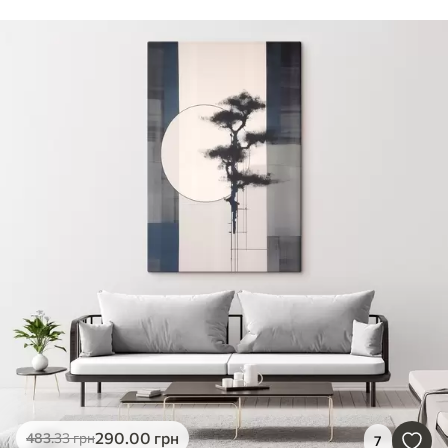
290
.00
грн
483
.33
грн
7