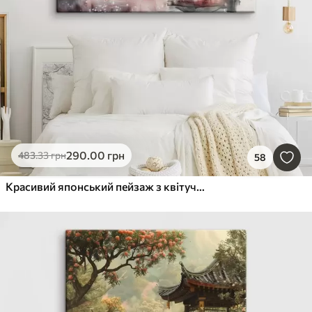
290
.00
грн
483
.33
грн
58
Красивий японський пейзаж з квітучою сакурою та будинком на озері