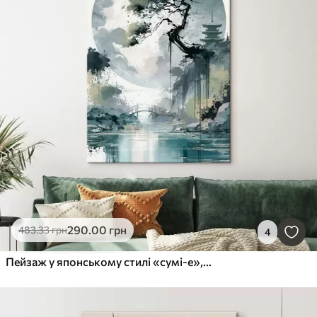
290
.00
грн
483
.33
грн
4
Пейзаж у японському стилі «сумі-е», на якому зображено струнку сосну, міст і пагоду на тлі спокійних вод