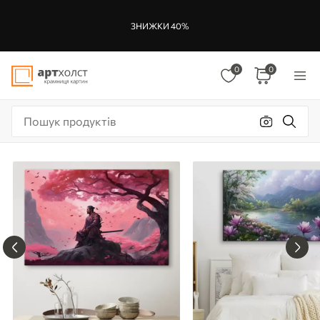
ЗНИЖКИ 40%
0
0