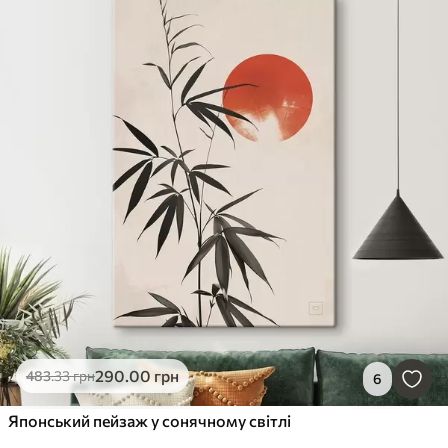
290
.00
грн
483
.33
грн
6
Японський пейзаж у сонячному світлі