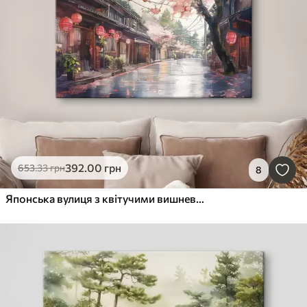
392
.00
грн
653
.33
грн
8
Японська вулиця з квітучими вишневими деревами, східна архітектура, ліхтарі