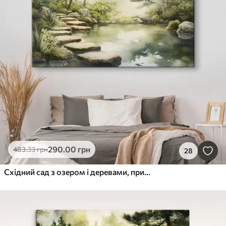
290
.00
грн
483
.33
грн
28
Східний сад з озером і деревами, природа, акварельний стиль