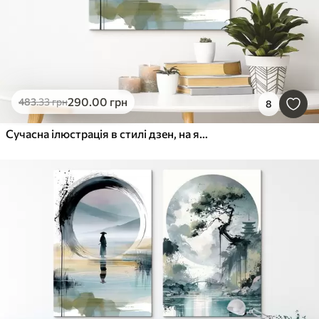
290
.00
грн
483
.33
грн
8
Сучасна ілюстрація в стилі дзен, на якій зображені самурай, коло «енсо», акварельний пейзаж та відображення у дзеркалі