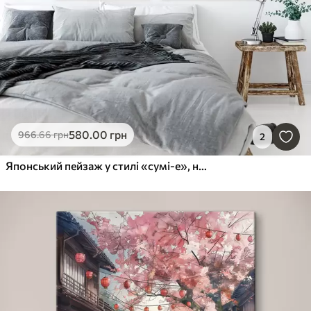
580
.00
грн
966
.66
грн
2
Японський пейзаж у стилі «сумі-е», на якому зображено струнку сосну, міст і пагоду на тлі спокійних вод; самурай, коло «енсо», акварельний пейзаж