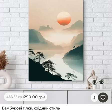
290
.00
грн
483
.33
грн
5
Бамбукові гілки, східний стиль