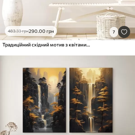
290
.00
грн
483
.33
грн
7
Традиційний східний мотив з квітами сакури та журавлями