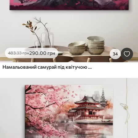
290
.00
грн
483
.33
грн
34
Намальований самурай під квітучою сакурою