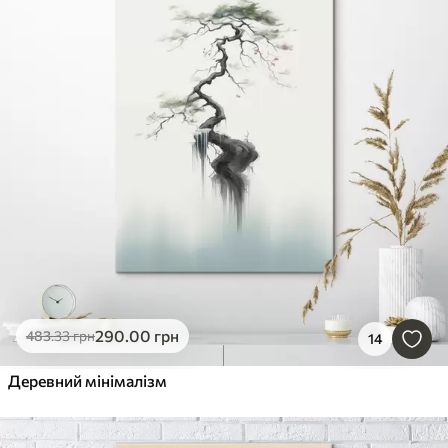
290
.00
грн
483
.33
грн
14
Деревний мінімалізм