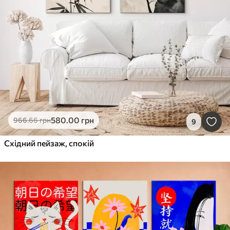
580
.00
грн
966
.66
грн
9
Східний пейзаж, спокій