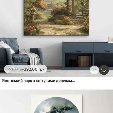
392
.00
грн
653
.33
грн
33
Японський парк з квітучими деревами та квітами, ліс, садовий будинок, озеро