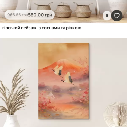
580
.00
грн
966
.66
грн
6
гірський пейзаж із соснами та річкою