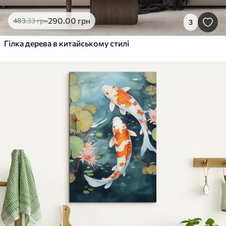
290
.00
грн
483
.33
грн
3
Гілка дерева в китайському стилі