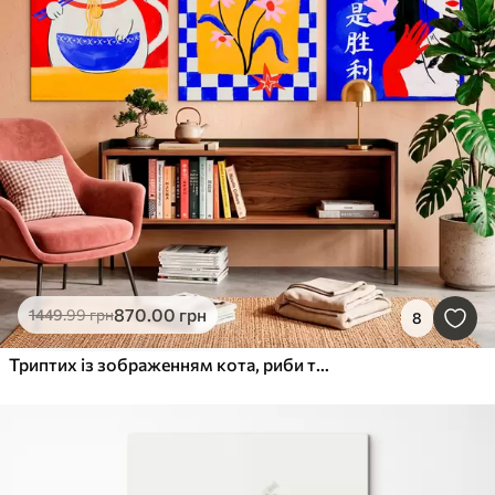
870
.00
грн
1449
.99
грн
8
Триптих із зображенням кота, риби та портрета жінки