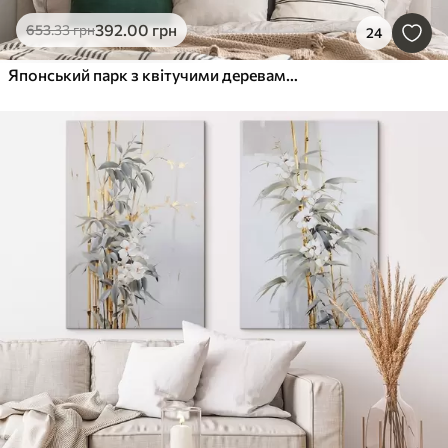
392
.00
грн
653
.33
грн
24
Японський парк з квітучими деревами і квітами, ліс, дерев'яний будинок