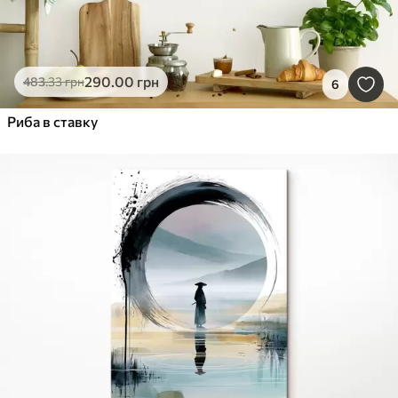
290
.00
грн
483
.33
грн
6
Риба в ставку