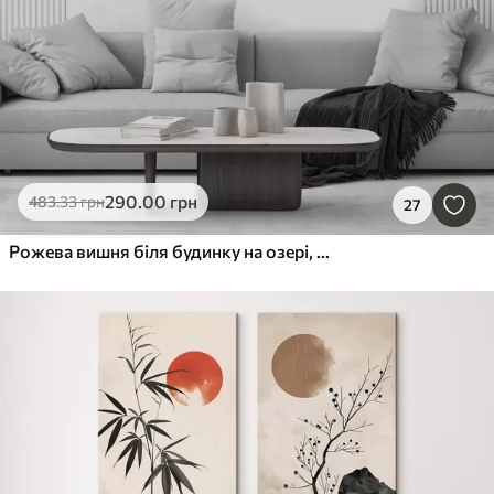
290
.00
грн
483
.33
грн
27
Рожева вишня біля будинку на озері, Японія, східний стиль, акварель