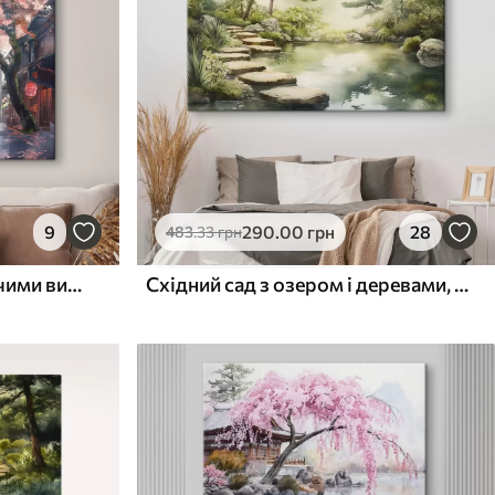
9
290
.00
грн
28
483
.33
грн
Японська вулиця з квітучими вишневими деревами, східна архітектура, ліхтарі
Східний сад з озером і деревами, природа, акварельний стиль