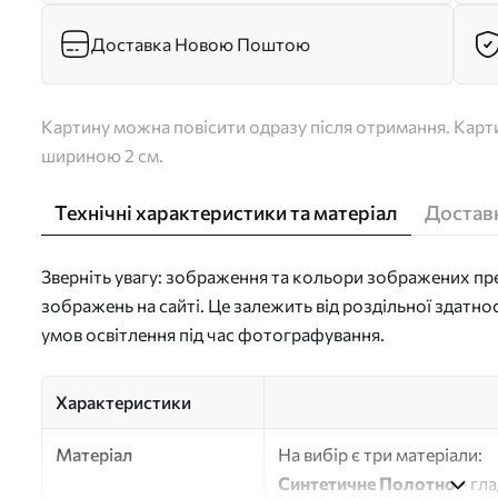
Доставка Новою Поштою
Картину можна повісити одразу після отримання. Карти
шириною 2 см.
Технічні характеристики та матеріал
Доставк
Зверніть увагу: зображення та кольори зображених пре
зображень на сайті. Це залежить від роздільної здатно
умов освітлення під час фотографування.
Характеристики
Матеріал
На вибір є три матеріали:
Синтетичне Полотно
- гл