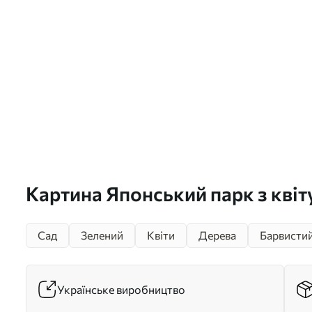
Картина Японський парк з кві
деревами та квітами, ліс, садо
Сад
Зелений
Квіти
Дерева
Барвисти
озеро Арт. s39772
Українське виробництво