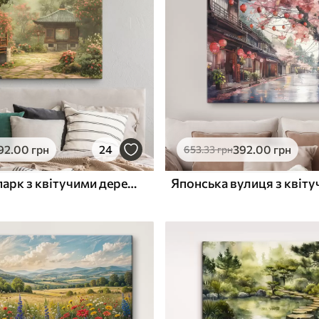
ю
Поверхня з текстурою
✓
полотна
✓
л
Екологічний матеріал
92
.00
грн
24
392
.00
грн
653
.33
грн
Японський парк з квітучими деревами і квітами, ліс, дерев'яний будинок