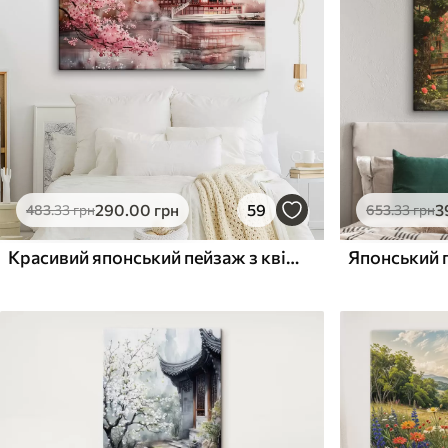
Поверхня з текстурою
Поверхня з текстуро
✗
✓
полотна
полотна
✗
✗
Екологічний матеріал
Екологічний матеріа
290
.00
грн
59
3
483
.33
грн
653
.33
грн
Красивий японський пейзаж з квітучою сакурою та будинком на озері