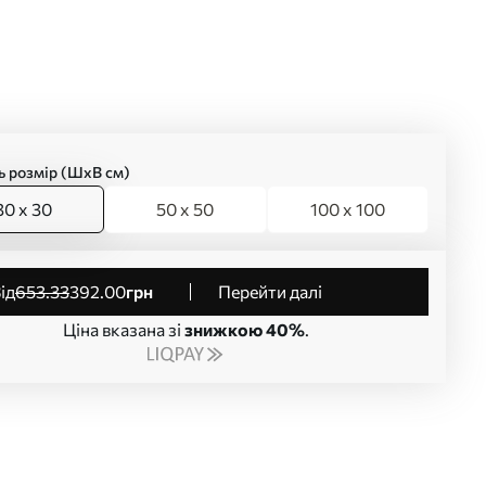
ь розмір (ШхВ см)
30 x 30
50 x 50
100 x 100
від
653
.33
392
.00
грн
Перейти далі
Ціна вказана зі
знижкою 40%
.