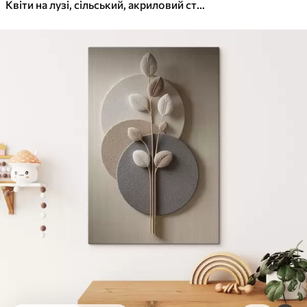
✓
Яскраві, насичені кольори
Квіти на лузі, сільський, акриловий стиль
✓
Стійкість до вицвітання
✓
Безпечне чорнило без запаху
✓
Поверхня з текстурою полотна
✓
Екологічний матеріал