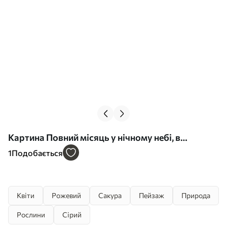
Картина Повний місяць у нічному небі, в
оточенні силуетів бамбукових дерев і квітучих
1
Подобається
гілок сакури Арт. s41717
Квіти
Рожевий
Сакура
Пейзаж
Природа
Рослини
Сірий