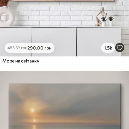
290
.00
грн
1.5k
483
.33
грн
Море на світанку