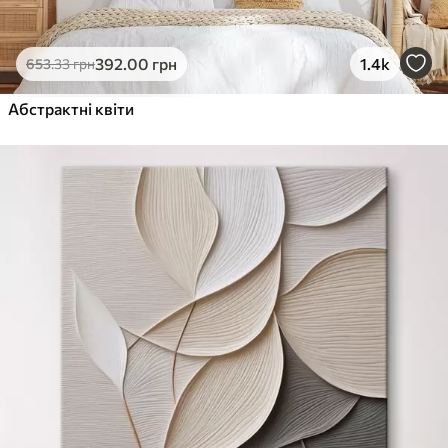
392
.00
грн
1.4k
653
.33
грн
Абстрактні квіти