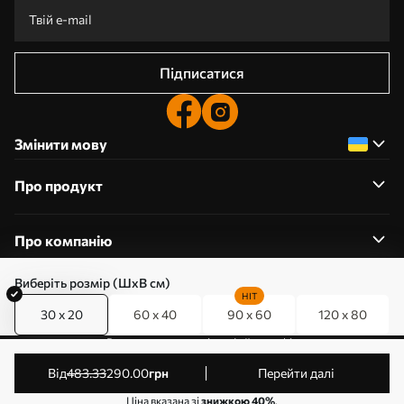
Підписатися
Змінити мову
Про продукт
Про компанію
Виберіть розмір (ШхВ см)
HIT
30 x 20
60 x 40
90 x 60
120 x 80
0800357223
Редагування дозволів на файли cookie
© 2011-2026 Art-holst. Усі права захищені. Власник:
від
483
.33
290
.00
грн
Перейти далі
ТОВ “КЛЄВЄР”. Код ЄДРПОУ: 31780602.
Ціна вказана зі
знижкою 40%
.