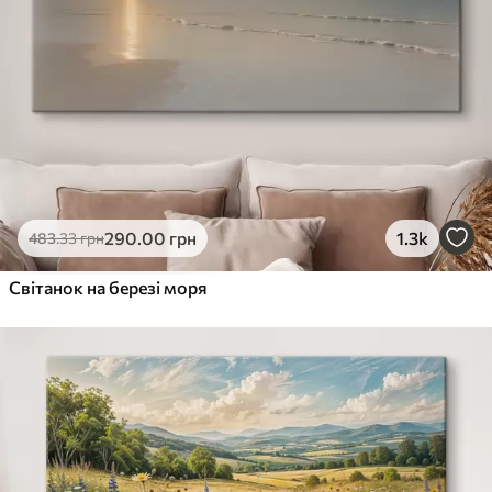
290
.00
грн
1.3k
483
.33
грн
Світанок на березі моря