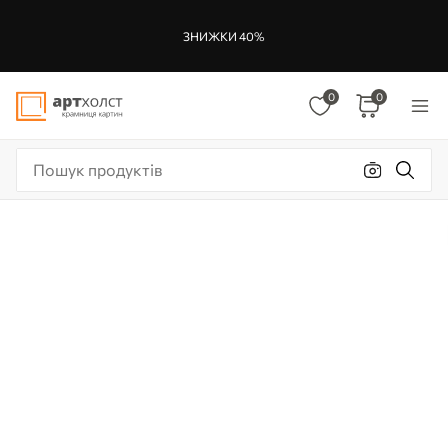
ЗНИЖКИ 40%
0
0