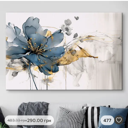
290
.00
грн
477
483
.33
грн