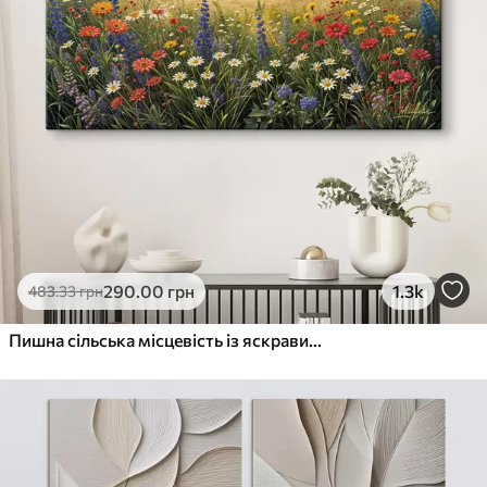
290
.00
грн
1.3k
483
.33
грн
Пишна сільська місцевість із яскравим лугом диких квітів, наповненим різнокольоровими квітами під хмарним небом