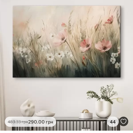
✓
Яскраві, насичені кольори
✓
Стійкість до вицвітання
✓
Безпечне чорнило без запаху
✗
Поверхня з текстурою полотна
✗
Екологічний матеріал
Преміум
Від
363
.00
грн
✓
Яскраві, насичені кольори
✓
Стійкість до вицвітання
✓
Безпечне чорнило без запаху
✓
Поверхня з текстурою полотна
✗
Екологічний матеріал
Еко-Преміум
290
.00
грн
44
483
.33
грн
Від
455
.00
грн