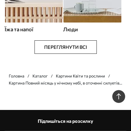
Їжа та напої
Люди
ПЕРЕГЛЯНУТИ ВСІ
Головна
Каталог
Картини Квіти та рослини
Картина Повний місяць у нічному небі, в оточенні силуетів
бамбукових дерев і квітучих гілок сакури Арт. s41717
Підпишіться на розсилку