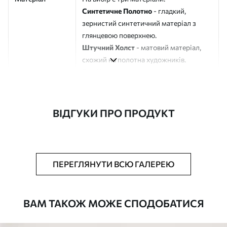
Синтетичне Полотно
- гладкий,
зернистий синтетичний матеріал з
глянцевою поверхнею.
Штучний Холст
- матовий матеріал,
схожий на полотна художників.
Еко-Холст
- високоякісне полотно зі
100% бавовни.
Автор
ART-HOLST
ВІДГУКИ ПРО ПРОДУКТ
Номер артикулу
s41717
Додатково
Можна додати лакове покриття.
ПЕРЕГЛЯНУТИ ВСЮ ГАЛЕРЕЮ
Доступні матеріали
ВАМ ТАКОЖ МОЖЕ СПОДОБАТИСЯ
Стандарт
Від
290
.00
грн