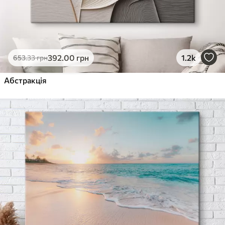
392
.00
грн
1.2k
653
.33
грн
Абстракція