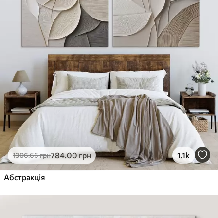
784
.00
грн
1.1k
1306
.66
грн
Абстракція