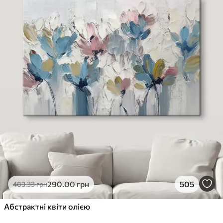
290
.00
грн
505
483
.33
грн
Абстрактні квіти олією