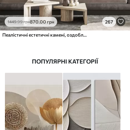
870
.00
грн
267
1449
.99
грн
Пеалістичні естетичні камені, оздоблення будинку, природне освітлення
ПОПУЛЯРНІ КАТЕГОРІЇ