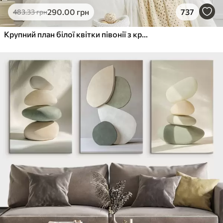
290
.00
грн
737
483
.33
грн
Крупний план білої квітки півонії з крапельками води на пелюстках на розмитому фоні