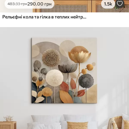
290
.00
грн
1.5k
483
.33
грн
Рельєфні кола та гілка в теплих нейтральних тонах