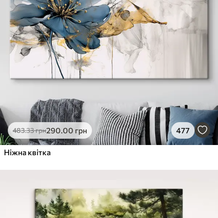
290
.00
грн
477
483
.33
грн
Ніжна квітка