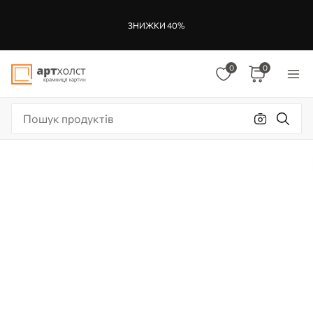
ЗНИЖКИ 40%
0
0