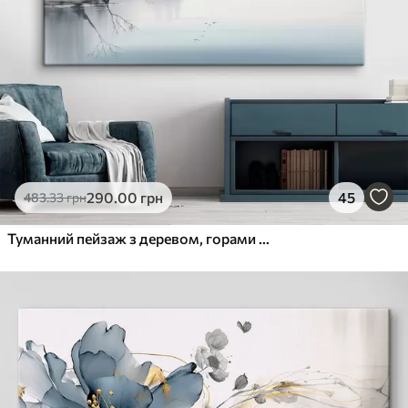
290
.00
грн
45
483
.33
грн
Туманний пейзаж з деревом, горами та птахами