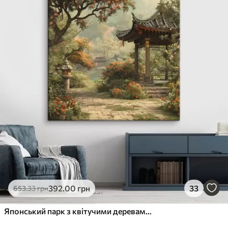
392
.00
грн
33
653
.33
грн
Японський парк з квітучими деревами та квітами, ліс, садовий будинок, озеро