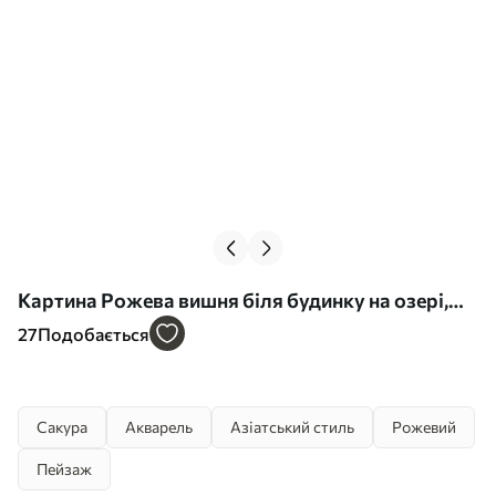
Картина Рожева вишня біля будинку на озері,
Японія, східний стиль, акварель Арт. s44312
27
Подобається
Сакура
Акварель
Азіатський стиль
Рожевий
Пейзаж