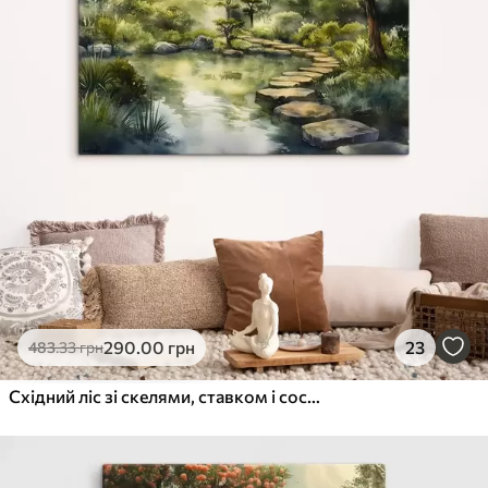
290
.00
грн
23
483
.33
грн
Східний ліс зі скелями, ставком і соснами, зелень, акварельний стиль