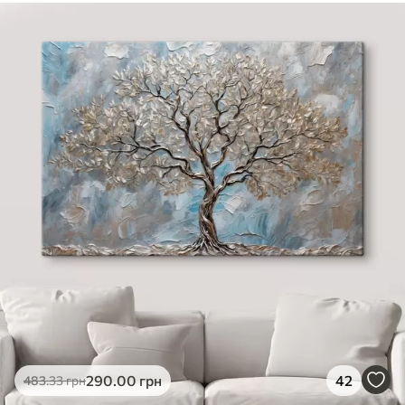
290
.00
грн
42
483
.33
грн