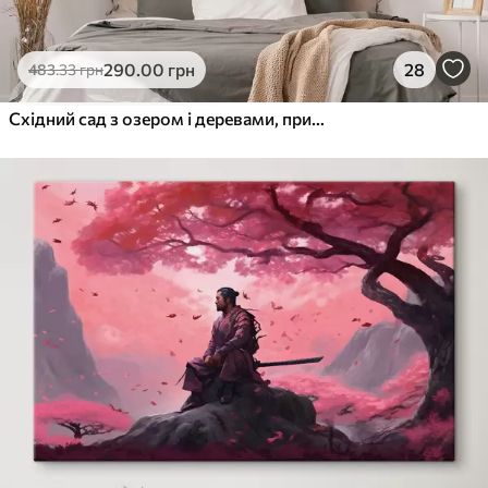
290
.00
грн
28
483
.33
грн
Східний сад з озером і деревами, природа, акварельний стиль