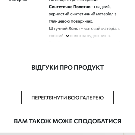
Синтетичне Полотно
- гладкий,
зернистий синтетичний матеріал з
глянцевою поверхнею.
Штучний Холст
- матовий матеріал,
схожий на полотна художників.
Еко-Холст
- високоякісне полотно зі
100% бавовни.
Автор
ART-HOLST
ВІДГУКИ ПРО ПРОДУКТ
Номер артикулу
s44312
Додатково
Можна додати лакове покриття.
ПЕРЕГЛЯНУТИ ВСЮ ГАЛЕРЕЮ
Доступні матеріали
ВАМ ТАКОЖ МОЖЕ СПОДОБАТИСЯ
Стандарт
Від
290
.00
грн