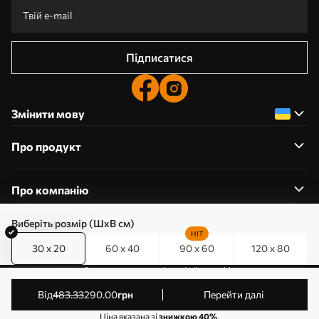
Підписатися
Змінити мову
Про продукт
Про компанію
Виберіть розмір (ШхВ см)
HIT
30 x 20
60 x 40
90 x 60
120 x 80
0800357223
Редагування дозволів на файли cookie
© 2011-2026 Art-holst. Усі права захищені. Власник:
від
483
.33
290
.00
грн
Перейти далі
ТОВ “КЛЄВЄР”. Код ЄДРПОУ: 31780602.
Ціна вказана зі
знижкою 40%
.