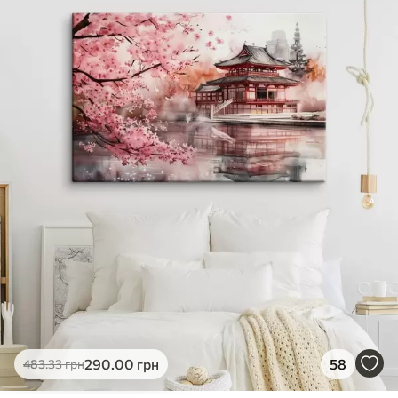
✓
Яскраві, насичені кольори
✓
Стійкість до вицвітання
✓
Безпечне чорнило без запаху
✗
Поверхня з текстурою полотна
✗
Екологічний матеріал
Преміум
Від
363
.00
грн
✓
Яскраві, насичені кольори
✓
Стійкість до вицвітання
✓
Безпечне чорнило без запаху
✓
Поверхня з текстурою полотна
✗
Екологічний матеріал
Еко-Преміум
290
.00
грн
58
483
.33
грн
Від
455
.00
грн