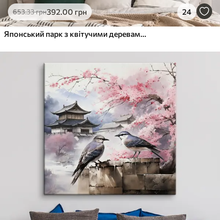
392
.00
грн
24
653
.33
грн
Японський парк з квітучими деревами і квітами, ліс, дерев'яний будинок