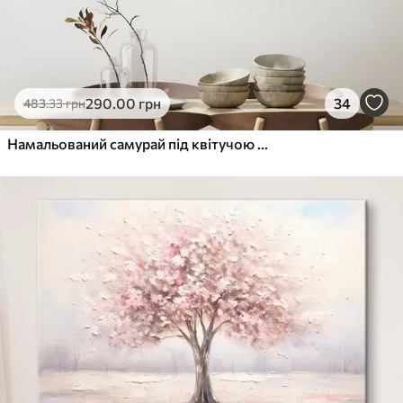
290
.00
грн
34
483
.33
грн
Намальований самурай під квітучою сакурою