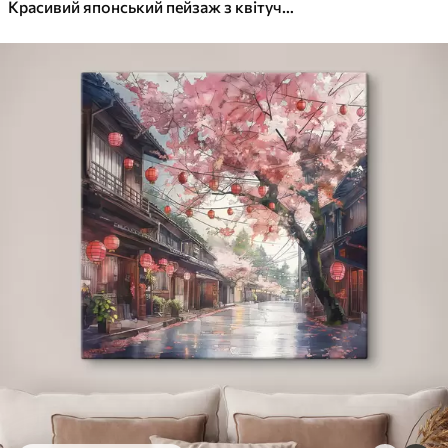
✓
Яскраві, насичені кольори
Красивий японський пейзаж з квітучою сакурою та будинком на озері
✓
Стійкість до вицвітання
✓
Безпечне чорнило без запаху
✓
Поверхня з текстурою полотна
✓
Екологічний матеріал