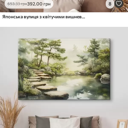
392
.00
грн
8
653
.33
грн
Японська вулиця з квітучими вишневими деревами, східна архітектура, ліхтарі