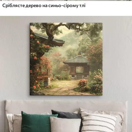
Сріблясте дерево на синьо-сірому тлі