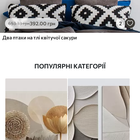
392
.00
грн
2
653
.33
грн
Два птахи на тлі квітучої сакури
ПОПУЛЯРНІ КАТЕГОРІЇ