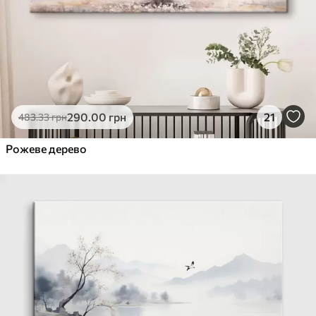
290
.00
грн
21
483
.33
грн
Рожеве дерево