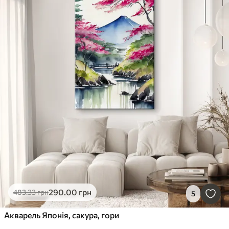
290
.00
грн
483
.33
грн
5
Акварель Японія, сакура, гори