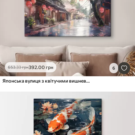
392
.00
грн
653
.33
грн
6
Японська вулиця з квітучими вишневими деревами, східна архітектура, ліхтарі