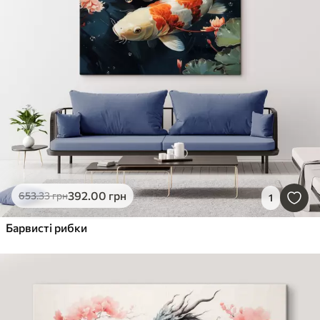
392
.00
грн
653
.33
грн
1
Барвисті рибки