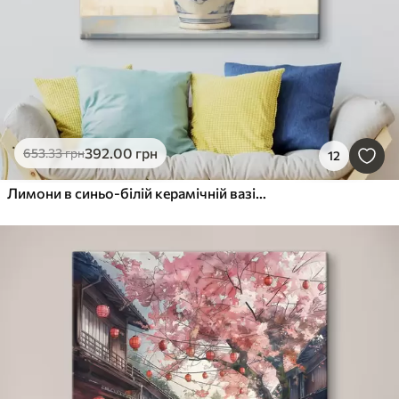
392
.00
грн
653
.33
грн
12
Лимони в синьо-білій керамічній вазі в стилі олійного живопису