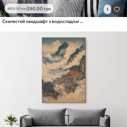
290
.00
грн
483
.33
грн
1
Скелястий ландшафт з водоспадом у теплих тонах заходу сонця