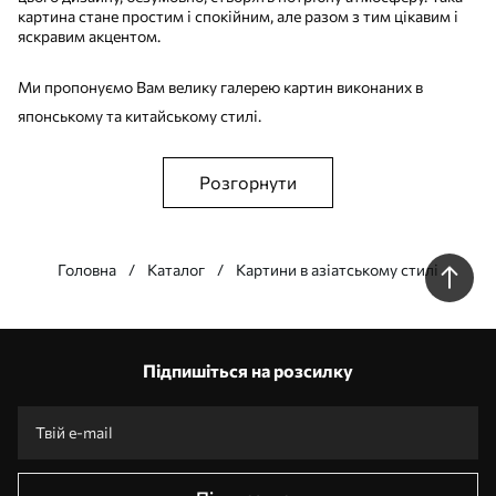
картина стане простим і спокійним, але разом з тим цікавим і
яскравим акцентом.
Ми пропонуємо Вам велику галерею картин виконаних в
японському та китайському стилі.
Розгорнути
Головна
Каталог
Картини в азіатському стилі
Наші переваги
Відповіді:
1
Підпишіться на розсилку
Виготовлення за індивідуальними розмірами
Візьми участь у святкових акціях 2025 та отримай знижку
Безкоштовна професійна обробка фотографій
Промокоди зі знижками до замовлення!