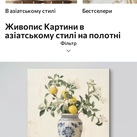
В азіатському стилі
Бестселери
Живопис Картини в
азіатському стилі на полотні
Фільтр
живопис
Формат зображення
Картини В азіатському стилі
Найпопулярніші
Очистити фільтр