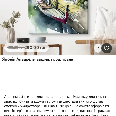
290
.00
грн
483
.33
грн
2
Японія Акварель, вишня, гора, човен
Азіатський стиль – для прихильників мінімалізму, для тих, хто
звик відпочивати вдома і тілом і душею, для тих, хто шукає
спокою й умиротворення. Навіть якщо ви не хочете оформляти
весь інтер’єр в азіатському стилі, то картини, виконані в рамках
цього дизайну, безумовно, створять потрібну атмосферу. Така