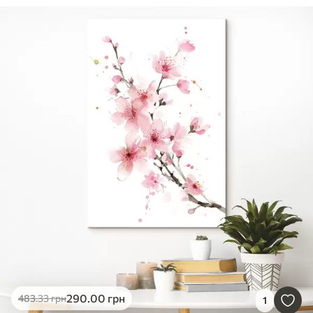
290
.00
грн
483
.33
грн
1