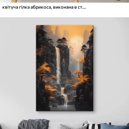
квітуча гілка абрикоса, виконана в стилі акварелі