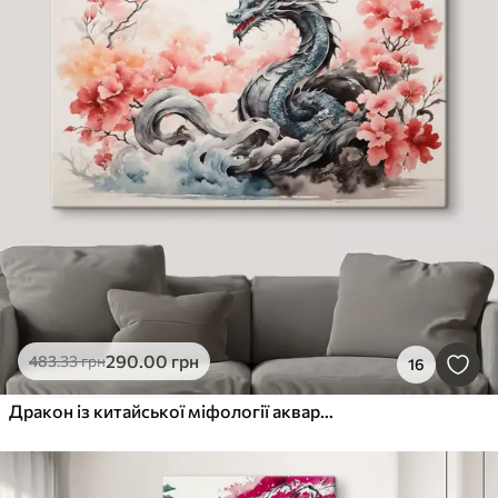
290
.00
грн
483
.33
грн
16
Дракон із китайської міфології аквареллю