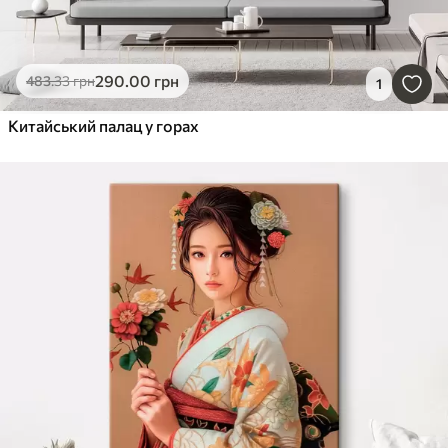
290
.00
грн
483
.33
грн
1
Китайський палац у горах