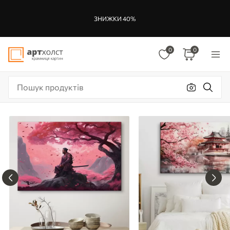
ЗНИЖКИ 40%
0
0