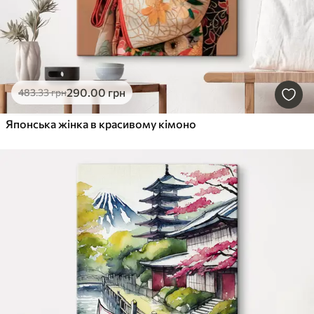
290
.00
грн
483
.33
грн
Японська жінка в красивому кімоно