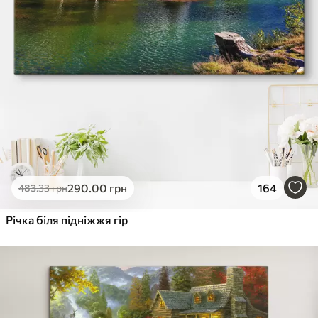
290
.00
грн
164
483
.33
грн
Річка біля підніжжя гір