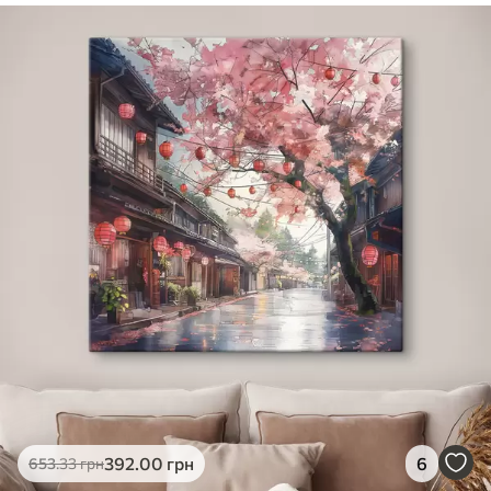
✓
Безпечне чорнило без запаху
✓
Поверхня з текстурою полотна
✓
Екологічний матеріал
392
.00
грн
6
653
.33
грн