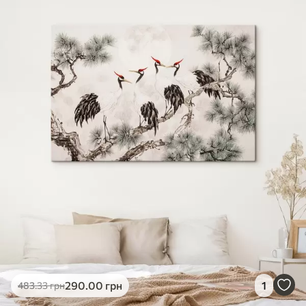
290
.00
грн
1
483
.33
грн