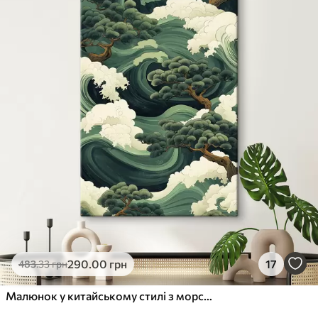
✓
Стійкість до вицвітання
✓
Безпечне чорнило без запаху
✗
Поверхня з текстурою полотна
✗
Екологічний матеріал
Преміум
Від
363
.00
грн
✓
Яскраві, насичені кольори
✓
Стійкість до вицвітання
✓
Безпечне чорнило без запаху
✓
Поверхня з текстурою полотна
✗
Екологічний матеріал
Еко-Преміум
290
.00
грн
17
483
.33
грн
Від
455
.00
грн
✓
Яскраві, насичені кольори
Малюнок у китайському стилі з морськими хвилями та соснами
✓
Стійкість до вицвітання