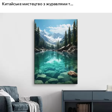
Китайське мистецтво з журавлями та соснами, східний стиль, природа