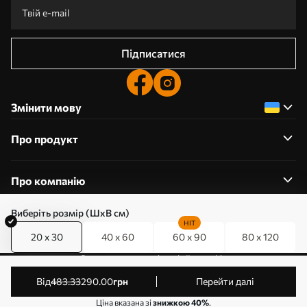
Підписатися
Змінити мову
Про продукт
Про компанію
Виберіть розмір (ШхВ см)
HIT
20 x 30
40 x 60
60 x 90
80 x 120
0800357223
Редагування дозволів на файли cookie
© 2011-2026 Art-holst. Усі права захищені. Власник:
від
483
.33
290
.00
грн
Перейти далі
ТОВ “КЛЄВЄР”. Код ЄДРПОУ: 31780602.
Ціна вказана зі
знижкою 40%
.