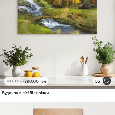
290
.00
грн
56
483
.33
грн
Будинок в лісі біля річки