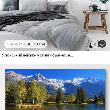
580
.00
грн
2
966
.66
грн
Японський пейзаж у стилі «сумі-е», на якому зображено струнку сосну, міст і пагоду на тлі спокійних вод; самурай, коло «енсо», акварельний пейзаж