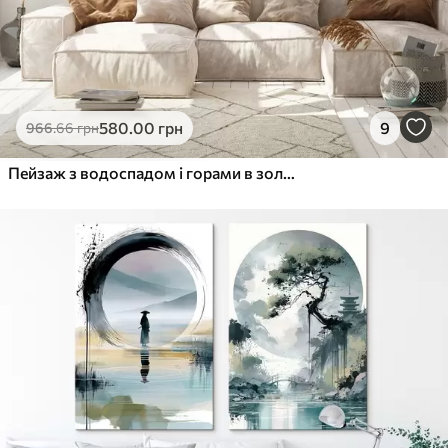
580
.00
грн
9
966
.66
грн
Пейзаж з водоспадом і горами в золотому світлі