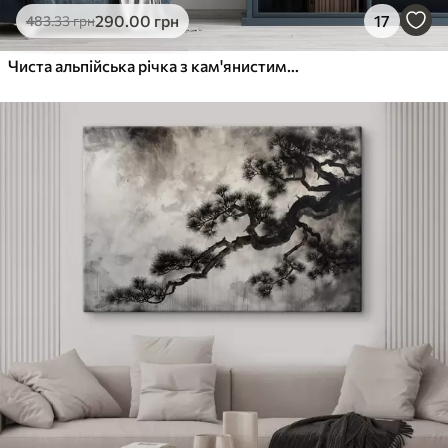
290
.00
грн
17
483
.33
грн
Чиста альпійська річка з кам'янистим дном і засніженими вершинами