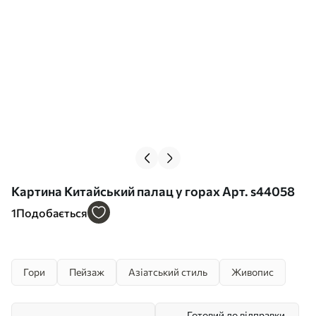
Картина Китайський палац у горах Арт. s44058
1
Подобається
Гори
Пейзаж
Азіатський стиль
Живопис
Готовий до відправки