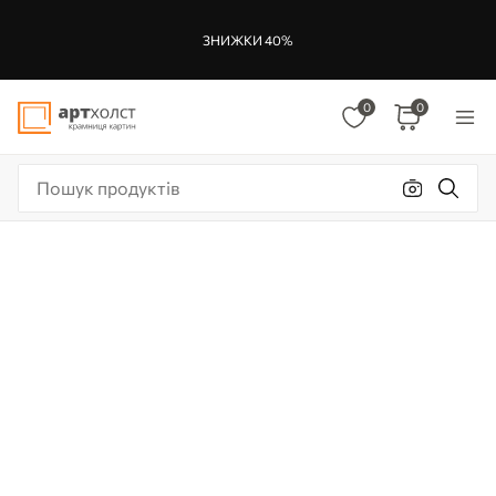
ЗНИЖКИ 40%
0
0