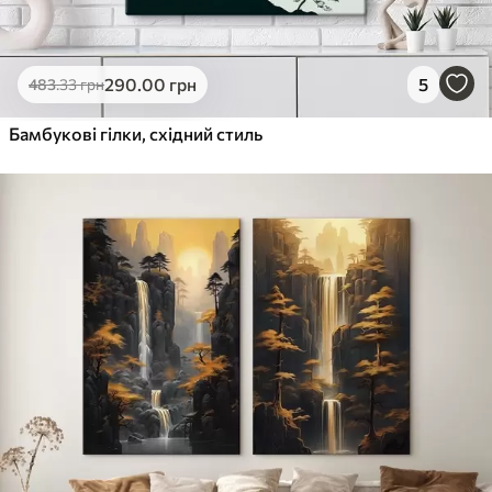
290
.00
грн
5
483
.33
грн
Бамбукові гілки, східний стиль