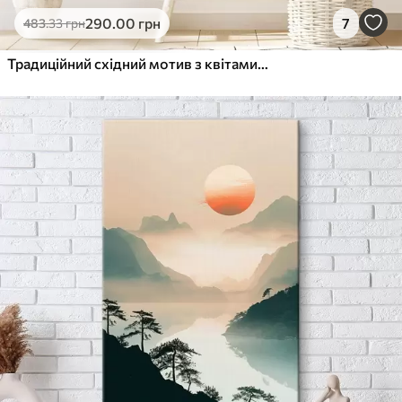
290
.00
грн
7
483
.33
грн
Традиційний східний мотив з квітами сакури та журавлями