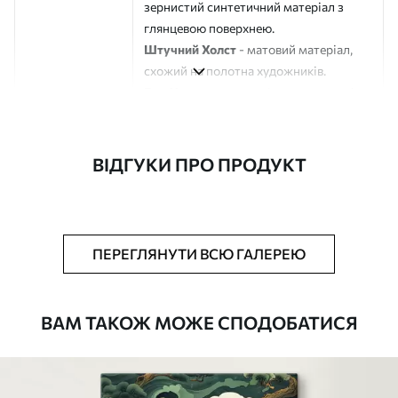
зернистий синтетичний матеріал з
глянцевою поверхнею.
Штучний Холст
- матовий матеріал,
схожий на полотна художників.
Еко-Холст
- високоякісне полотно зі
100% бавовни.
Автор
ART-HOLST
ВІДГУКИ ПРО ПРОДУКТ
Номер артикулу
s44058
Додатково
Можна додати лакове покриття.
ПЕРЕГЛЯНУТИ ВСЮ ГАЛЕРЕЮ
Доступні матеріали
ВАМ ТАКОЖ МОЖЕ СПОДОБАТИСЯ
Стандарт
Від
290
.00
грн
✓
Яскраві, насичені кольори