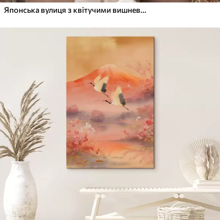
Японська вулиця з квітучими вишневими деревами, східна архітектура, ліхтарі