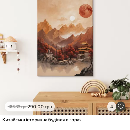
290
.00
грн
4
483
.33
грн
Китайська історична будівля в горах