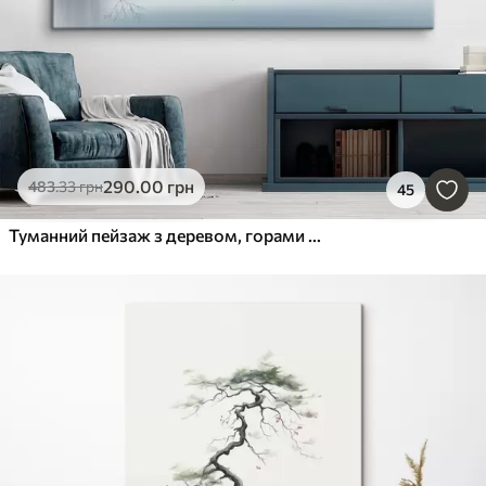
290
.00
грн
483
.33
грн
45
Туманний пейзаж з деревом, горами та птахами