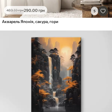
290
.00
грн
483
.33
грн
5
Акварель Японія, сакура, гори