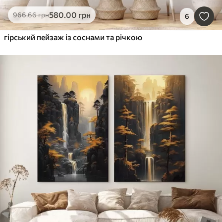
580
.00
грн
966
.66
грн
6
гірський пейзаж із соснами та річкою