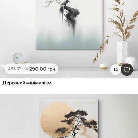
290
.00
грн
483
.33
грн
14
Деревний мінімалізм