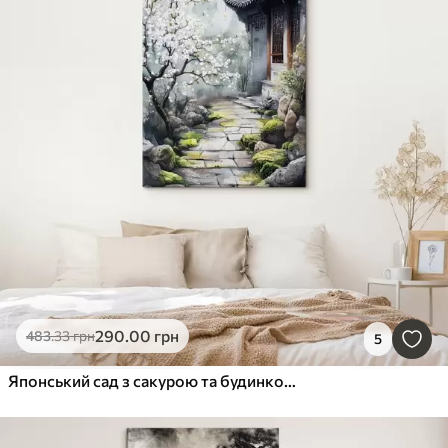
290
.00
грн
483
.33
грн
5
Японський сад з сакурою та будинком, східний, акварельний стиль