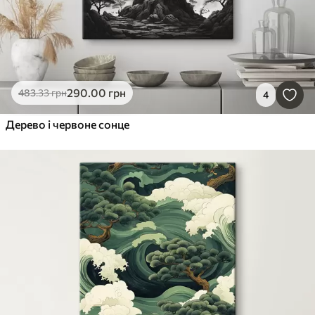
290
.00
грн
483
.33
грн
4
Дерево і червоне сонце