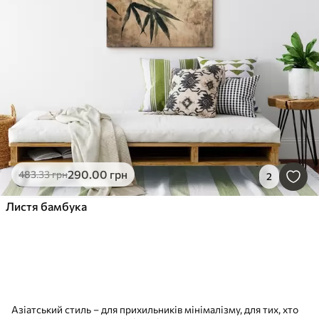
290
.00
грн
483
.33
грн
2
Листя бамбука
Азіатський стиль – для прихильників мінімалізму, для тих, хто