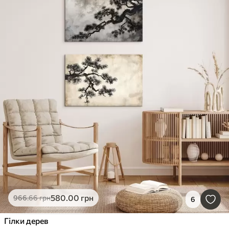
580
.00
грн
966
.66
грн
6
Гілки дерев