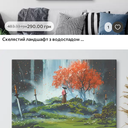
290
.00
грн
483
.33
грн
1
Скелястий ландшафт з водоспадом у теплих тонах заходу сонця