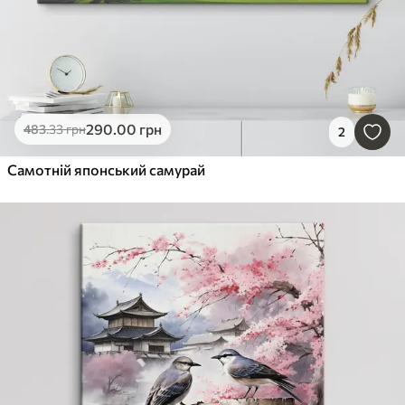
290
.00
грн
483
.33
грн
2
Самотній японський самурай