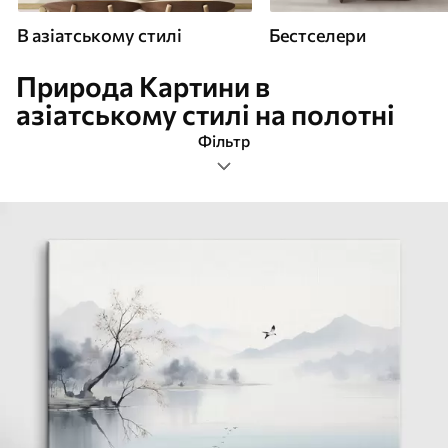
В азіатському стилі
Бестселери
Природа Картини в
азіатському стилі на полотні
Фільтр
природа
Формат зображення
Картини В азіатському стилі
Найпопулярніші
Очистити фільтр