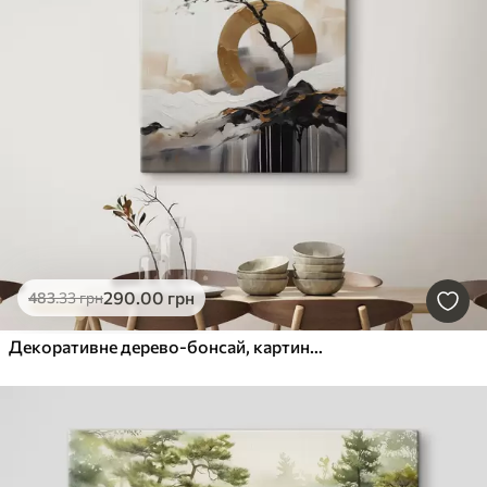
290
.00
грн
483
.33
грн
Декоративне дерево-бонсай, картина в стилі абстрактного мистецтва