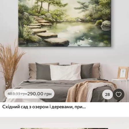
290
.00
грн
483
.33
грн
28
Східний сад з озером і деревами, природа, акварельний стиль