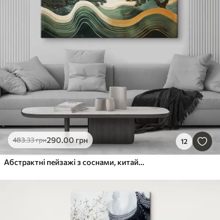
290
.00
грн
483
.33
грн
12
Абстрактні пейзажі з соснами, китайський стиль