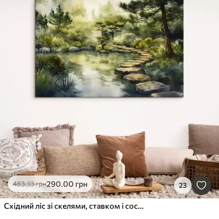
290
.00
грн
483
.33
грн
23
Східний ліс зі скелями, ставком і соснами, зелень, акварельний стиль