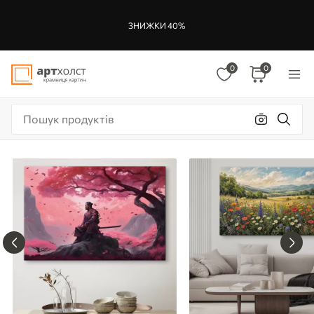
ЗНИЖКИ 40%
0
0