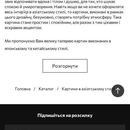
звик відпочивати вдома і тілом і душею, для тих, хто шукає
спокою й умиротворення. Навіть якщо ви не хочете оформляти
весь інтер’єр в азіатському стилі, то картини, виконані в рамках
цього дизайну, безумовно, створять потрібну атмосферу. Така
картина стане простим і спокійним, але разом з тим цікавим і
яскравим акцентом.
Ми пропонуємо Вам велику галерею картин виконаних в
японському та китайському стилі.
Розгорнути
Головна
Каталог
Картини в азіатському стилі
Наші переваги
Відповіді:
1
Підпишіться на розсилку
Виготовлення за індивідуальними розмірами
Візьми участь у святкових акціях 2025 та отримай знижку
Безкоштовна професійна обробка фотографій
Промокоди зі знижками до замовлення!