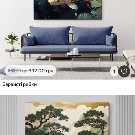
392
.00
грн
653
.33
грн
1
Барвисті рибки