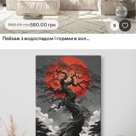
580
.00
грн
966
.66
грн
9
Пейзаж з водоспадом і горами в золотому світлі