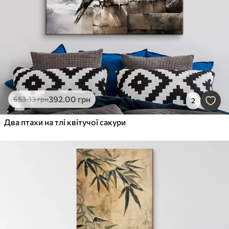
392
.00
грн
653
.33
грн
2
Два птахи на тлі квітучої сакури