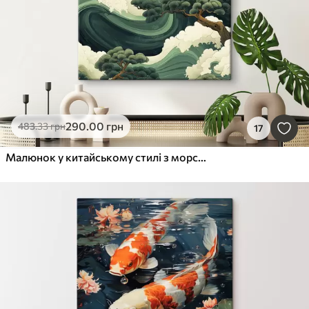
290
.00
грн
483
.33
грн
17
Малюнок у китайському стилі з морськими хвилями та соснами