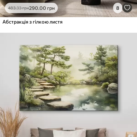
290
.00
грн
8
483
.33
грн
Абстракція з гілкою листя