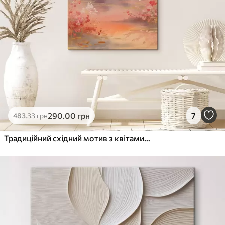
290
.00
грн
7
483
.33
грн
Традиційний східний мотив з квітами сакури та журавлями