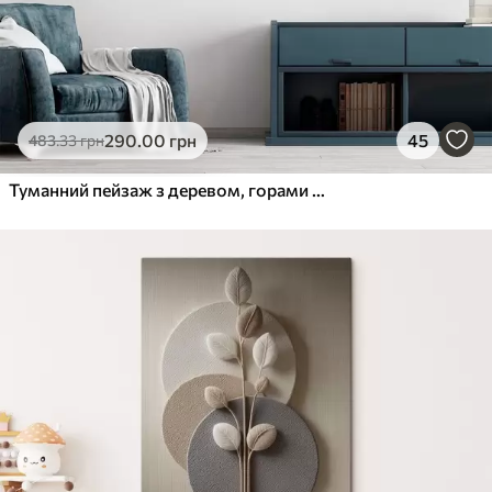
290
.00
грн
45
483
.33
грн
Туманний пейзаж з деревом, горами та птахами