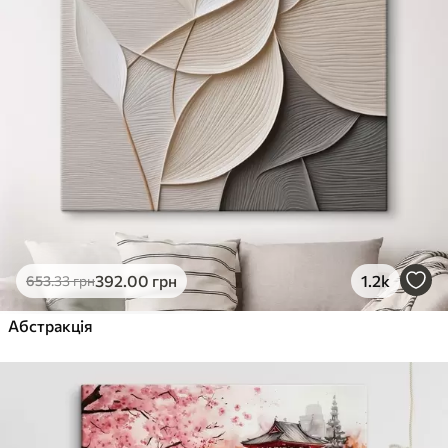
392
.00
грн
1.2k
653
.33
грн
Абстракція