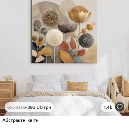
✓
Стійкість до вицвітання
✓
Безпечне чорнило без запаху
✗
Поверхня з текстурою полотна
✗
Екологічний матеріал
Преміум
Від
363
.00
грн
✓
Яскраві, насичені кольори
✓
Стійкість до вицвітання
✓
Безпечне чорнило без запаху
✓
Поверхня з текстурою полотна
✗
Екологічний матеріал
Еко-Преміум
392
.00
грн
1.4k
653
.33
грн
Від
455
.00
грн
✓
Абстрактні квіти
Яскраві, насичені кольори
✓
Стійкість до вицвітання