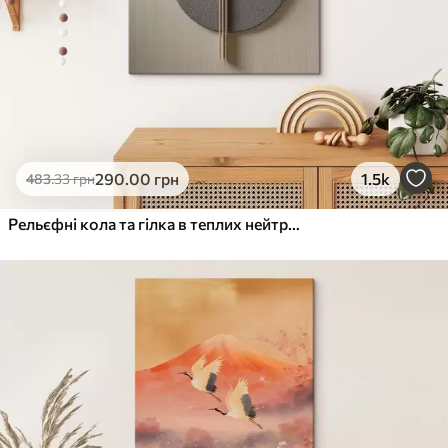
290
.00
грн
1.5k
483
.33
грн
Рельєфні кола та гілка в теплих нейтральних тонах