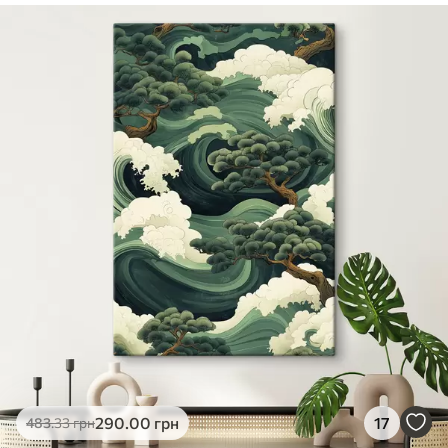
✓
Безпечне чорнило без запаху
✓
Поверхня з текстурою полотна
✓
Екологічний матеріал
290
.00
грн
17
483
.33
грн