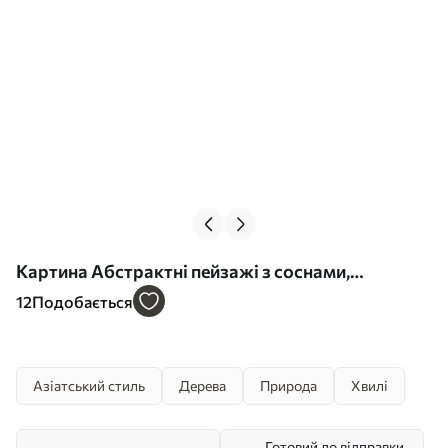
Картина Абстрактні пейзажі з соснами,
китайський стиль Арт. s44720
12
Подобається
Азіатський стиль
Дерева
Природа
Хвилі
Готовий до відправки