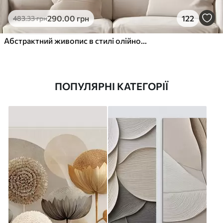
290
.00
грн
122
483
.33
грн
Абстрактний живопис в стилі олійного живопису
ПОПУЛЯРНІ КАТЕГОРІЇ