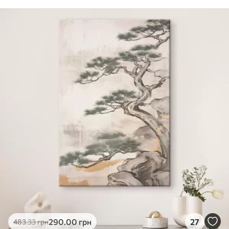
290
.00
грн
27
483
.33
грн