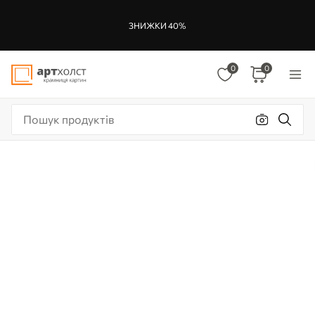
ЗНИЖКИ 40%
0
0