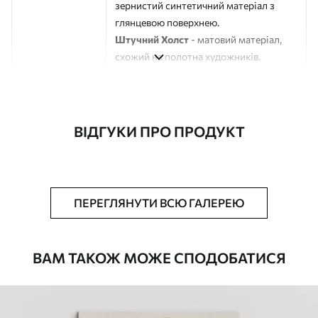
зернистий синтетичний матеріал з
глянцевою поверхнею.
Штучний Холст
- матовий матеріал,
схожий на полотна художників.
Еко-Холст
- високоякісне полотно зі
100% бавовни.
Автор
ART-HOLST
ВІДГУКИ ПРО ПРОДУКТ
Номер артикулу
s44720
Додатково
Можна додати лакове покриття.
ПЕРЕГЛЯНУТИ ВСЮ ГАЛЕРЕЮ
Доступні матеріали
ВАМ ТАКОЖ МОЖЕ СПОДОБАТИСЯ
Стандарт
Від
290
.00
грн
✓
Яскраві, насичені кольори