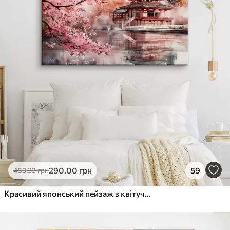
290
.00
грн
59
483
.33
грн
Красивий японський пейзаж з квітучою сакурою та будинком на озері