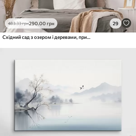
290
.00
грн
29
483
.33
грн
Східний сад з озером і деревами, природа, акварельний стиль