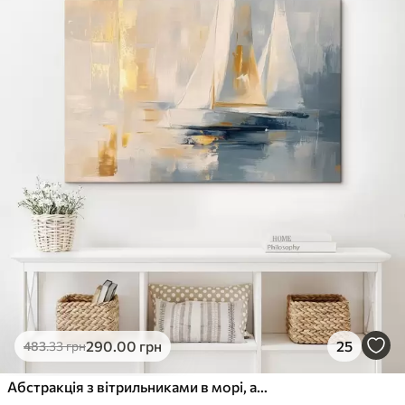
290
.00
грн
25
483
.33
грн
Абстракція з вітрильниками в морі, акриловий стиль, захід сонця