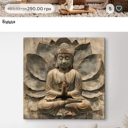
Еко-Преміум
290
.00
грн
5
483
.33
грн
Від
455
.00
грн
✓
Будда
Яскраві, насичені кольори
✓
Стійкість до вицвітання
✓
Безпечне чорнило без запаху
✓
Поверхня з текстурою полотна
✓
Екологічний матеріал