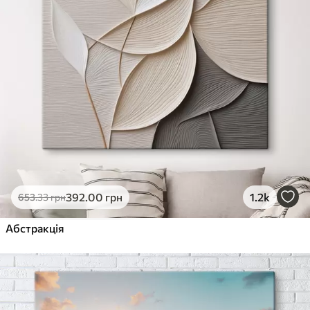
392
.00
грн
1.2k
653
.33
грн
Абстракція