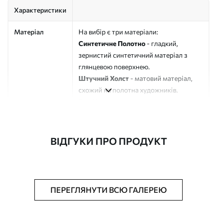
Характеристики
Матеріал
На вибір є три матеріали:
Синтетичне Полотно
- гладкий,
зернистий синтетичний матеріал з
глянцевою поверхнею.
Штучний Холст
- матовий матеріал,
схожий на полотна художників.
Еко-Холст
- високоякісне полотно зі
100% бавовни.
Автор
ART-HOLST
ВІДГУКИ ПРО ПРОДУКТ
Номер артикулу
s44029
Додатково
Можна додати лакове покриття.
ПЕРЕГЛЯНУТИ ВСЮ ГАЛЕРЕЮ
Доступні матеріали