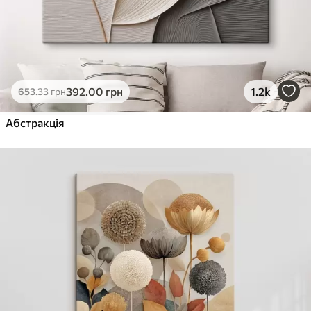
392
.00
грн
1.2k
653
.33
грн
Абстракція