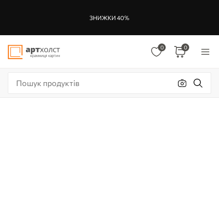
ЗНИЖКИ 40%
0
0