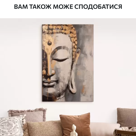
ВАМ ТАКОЖ МОЖЕ СПОДОБАТИСЯ
Стандарт
Від
290
.00
грн
✓
Яскраві, насичені кольори
✓
Стійкість до вицвітання
✓
Безпечне чорнило без запаху
✗
Поверхня з текстурою полотна
✗
Екологічний матеріал
Преміум
Від
363
.00
грн
✓
Яскраві, насичені кольори
✓
Стійкість до вицвітання
✓
Безпечне чорнило без запаху
✓
Поверхня з текстурою полотна
✗
Екологічний матеріал