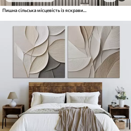
Пишна сільська місцевість із яскравим лугом диких квітів, наповненим різнокольоровими квітами під хмарним небом