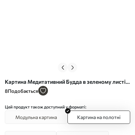
Картина Медитативний Будда в зеленому листі,
духовний Арт. s44029
8
Подобається
Цей продукт також доступний у форматі:
Модульна картина
Картина на полотні