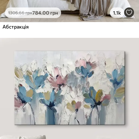
784
.00
грн
1.1k
1306
.66
грн
Абстракція