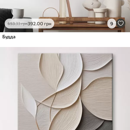
392
.00
грн
9
653
.33
грн
Будда