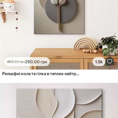
290
.00
грн
1.5k
483
.33
грн
Рельєфні кола та гілка в теплих нейтральних тонах