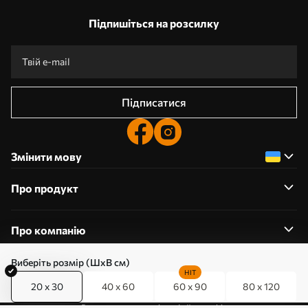
Підпишіться на розсилку
Підписатися
Змінити мову
Про продукт
Про компанію
Виберіть розмір (ШхВ см)
HIT
20 x 30
40 x 60
60 x 90
80 x 120
0800357223
Редагування дозволів на файли cookie