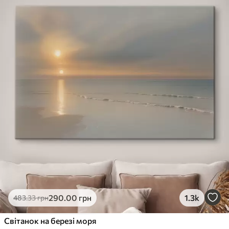
290
.00
грн
1.3k
483
.33
грн
Світанок на березі моря