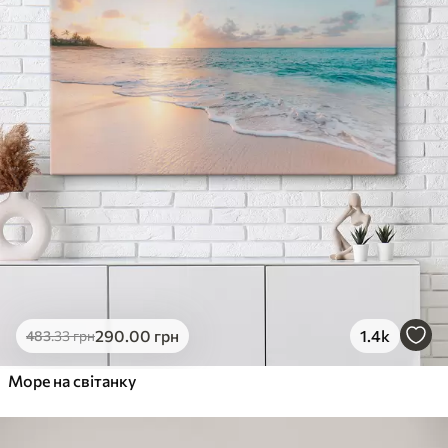
290
.00
грн
1.4k
483
.33
грн
Море на світанку