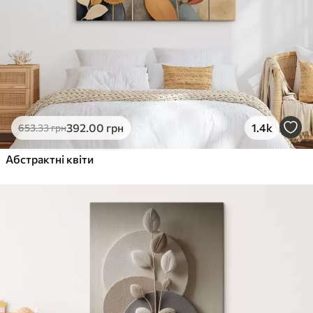
392
.00
грн
1.4k
653
.33
грн
Абстрактні квіти