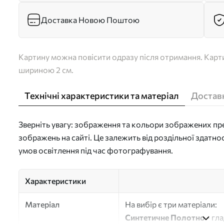
Доставка Новою Поштою
Картину можна повісити одразу після отримання. Карти
шириною 2 см.
Технічні характеристики та матеріал
Доставк
Зверніть увагу: зображення та кольори зображених пре
зображень на сайті. Це залежить від роздільної здатно
умов освітлення під час фотографування.
Характеристики
Матеріал
На вибір є три матеріали:
Синтетичне Полотно
- гл