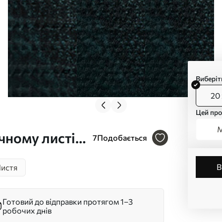
Виберіт
20 
Цей про
М
чному листі,
7
Подобається
истя
Готовий до відправки протягом 1–3
робочих днів