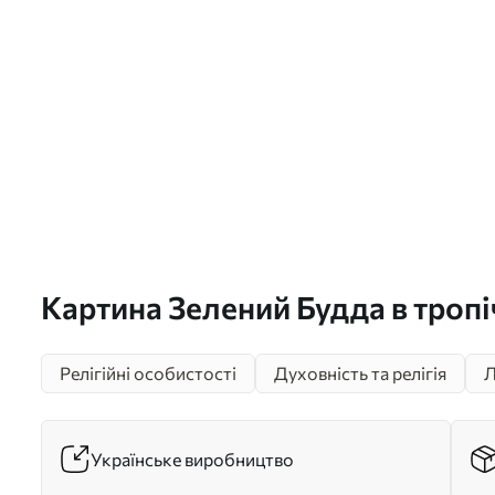
Картина Зелений Будда в тропі
реалізм Арт. s44005
Релігійні особистості
Духовність та релігія
Л
Українське виробництво