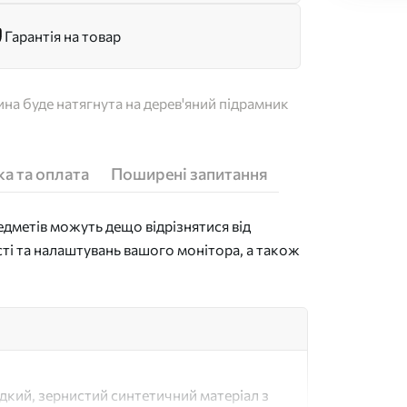
Гарантія на товар
на буде натягнута на дерев'яний підрамник
а та оплата
Поширені запитання
дметів можуть дещо відрізнятися від
сті та налаштувань вашого монітора, а також
адкий, зернистий синтетичний матеріал з