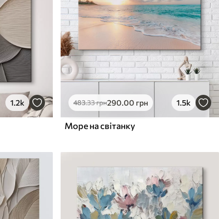
1.2k
290
.00
грн
1.5k
483
.33
грн
Море на світанку