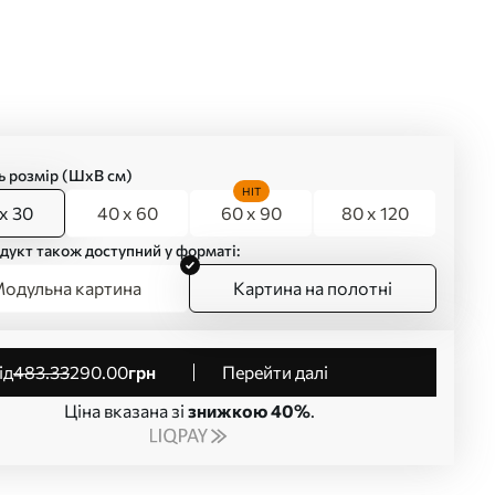
ь розмір (ШхВ см)
HIT
x 30
40 x 60
60 x 90
80 x 120
дукт також доступний у форматі:
одульна картина
Картина на полотні
від
483
.33
290
.00
грн
Перейти далі
Ціна вказана зі
знижкою 40%
.