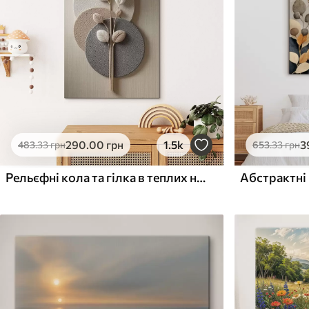
Поверхня з текстурою
Поверхня з текстуро
✗
✓
полотна
полотна
✗
✗
Екологічний матеріал
Екологічний матеріа
290
.00
грн
1.5k
3
483
.33
грн
653
.33
грн
Рельєфні кола та гілка в теплих нейтральних тонах
Абстрактні 