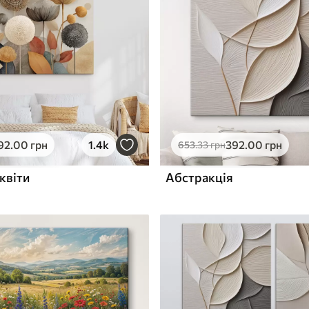
ю
Поверхня з текстурою
✓
полотна
✓
л
Екологічний матеріал
92
.00
грн
1.4k
392
.00
грн
653
.33
грн
квіти
Абстракція