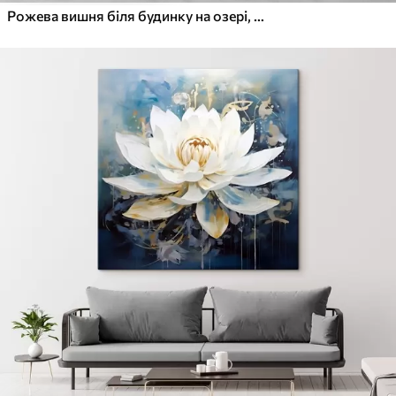
Рожева вишня біля будинку на озері, Японія, східний стиль, акварель