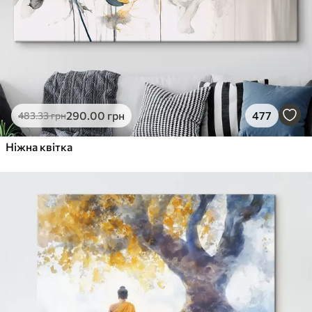
290
.00
грн
477
483
.33
грн
Ніжна квітка