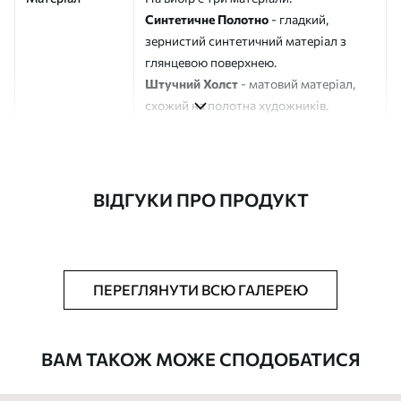
Синтетичне Полотно
- гладкий,
зернистий синтетичний матеріал з
глянцевою поверхнею.
Штучний Холст
- матовий матеріал,
схожий на полотна художників.
Еко-Холст
- високоякісне полотно зі
100% бавовни.
Автор
ART-HOLST
ВІДГУКИ ПРО ПРОДУКТ
Номер артикулу
s41891
Додатково
Можна додати лакове покриття.
ПЕРЕГЛЯНУТИ ВСЮ ГАЛЕРЕЮ
Доступні матеріали
ВАМ ТАКОЖ МОЖЕ СПОДОБАТИСЯ
Стандарт
Від
290
.00
грн