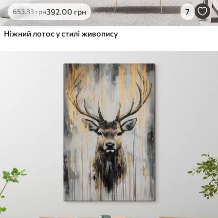
392
.00
грн
7
653
.33
грн
Ніжний лотос у стилі живопису