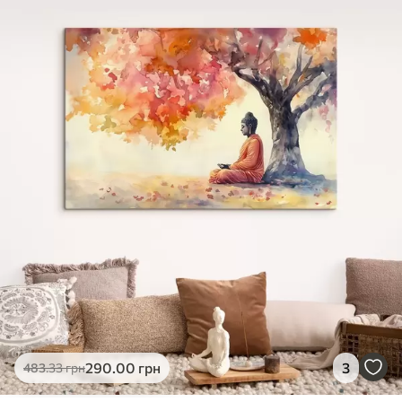
✓
Яскраві, насичені кольори
✓
Стійкість до вицвітання
✓
Безпечне чорнило без запаху
✗
Поверхня з текстурою полотна
✗
Екологічний матеріал
Преміум
Від
363
.00
грн
✓
Яскраві, насичені кольори
✓
Стійкість до вицвітання
✓
Безпечне чорнило без запаху
✓
Поверхня з текстурою полотна
✗
Екологічний матеріал
Еко-Преміум
290
.00
грн
3
483
.33
грн
Від
455
.00
грн