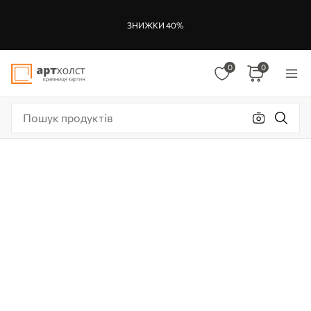
ЗНИЖКИ 40%
0
0