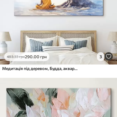
290
.00
грн
3
483
.33
грн
Медитація під деревом, Будда, акварельний стиль, жовто-блакитні кольори