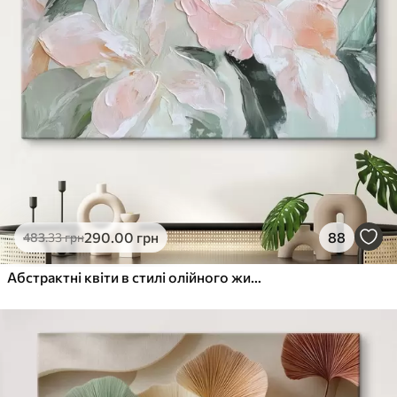
290
.00
грн
88
483
.33
грн
Абстрактні квіти в стилі олійного живопису