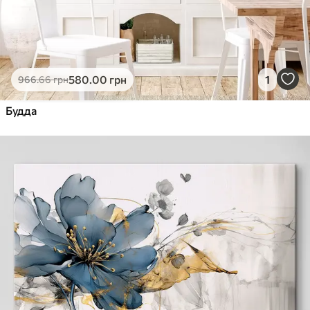
580
.00
грн
1
966
.66
грн
Будда