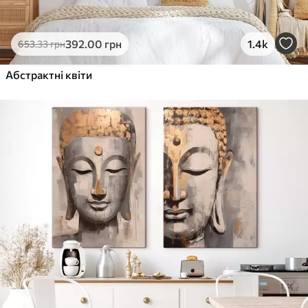
392
.00
грн
1.4k
653
.33
грн
Абстрактні квіти