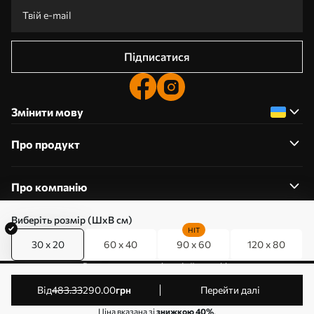
Підписатися
Змінити мову
Про продукт
Про компанію
Виберіть розмір (ШхВ см)
HIT
30 x 20
60 x 40
90 x 60
120 x 80
0800357223
Редагування дозволів на файли cookie
© 2011-2026 Art-holst. Усі права захищені. Власник:
від
483
.33
290
.00
грн
Перейти далі
ТОВ “КЛЄВЄР”. Код ЄДРПОУ: 31780602.
Ціна вказана зі
знижкою 40%
.