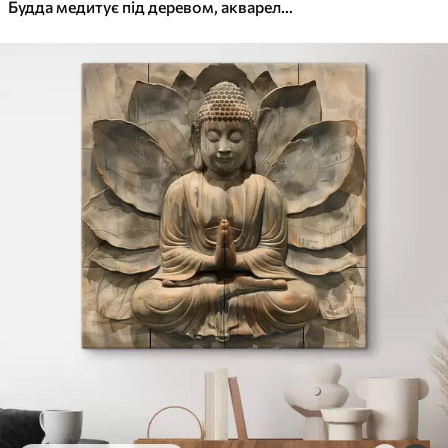
✓
Яскраві, насичені кольори
Будда медитує під деревом, акварель, осінь, езотерика
✓
Стійкість до вицвітання
✓
Безпечне чорнило без запаху
✓
Поверхня з текстурою полотна
✓
Екологічний матеріал