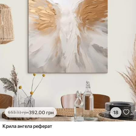
392
.00
грн
18
653
.33
грн
Крила ангела реферат