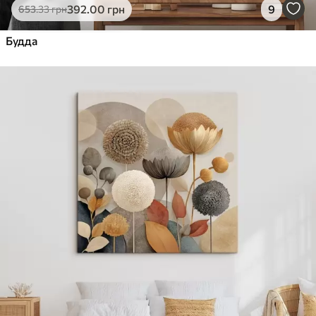
392
.00
грн
9
653
.33
грн
Будда