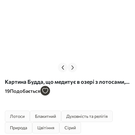
Картина Будда, що медитує в озері з лотосами,
східний стиль, акрил Арт. s41891
19
Подобається
Лотоси
Блакитний
Духовність та релігія
Природа
Цвітіння
Сірий