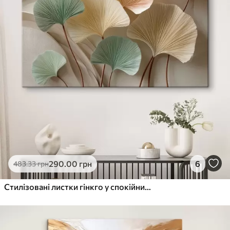
290
.00
грн
6
483
.33
грн
Стилізовані листки гінкго у спокійних тонах