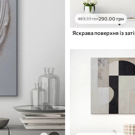
290
.00
грн
483
.33
грн