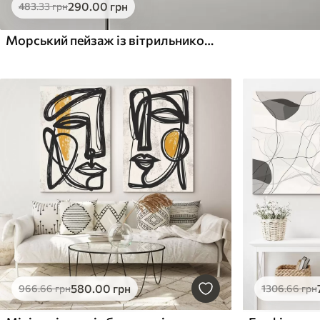
290
.00
грн
483
.33
грн
Морський пейзаж із вітрильником та ефектом рельєфу
580
.00
грн
966
.66
грн
1306
.66
грн