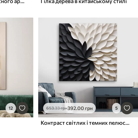
Композиція у стилі сучасного архітектурного барельєфу
Гілка дерева в китайському стилі
392
.00
грн
12
653
.33
грн
5
Контраст світлих і темних пелюсток у формі квітки