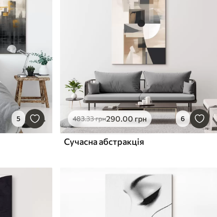
290
.00
грн
5
483
.33
грн
6
Сучасна абстракція