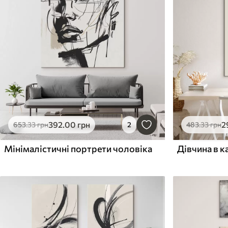
392
.00
грн
2
653
.33
грн
2
483
.33
грн
Мінімалістичні портрети чоловіка
Дівчина в к