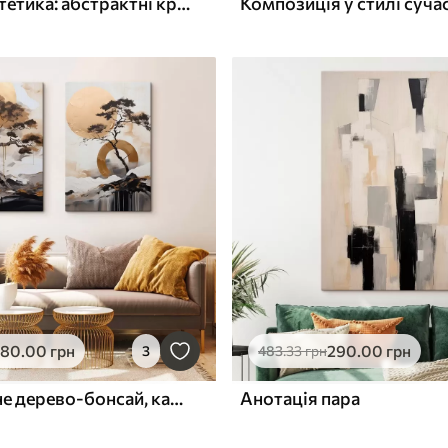
Графічна естетика: абстрактні криві на світлому тлі в мінімалістичному стилі
580
.00
грн
290
.00
грн
3
483
.33
грн
Декоративне дерево-бонсай, картина в стилі абстрактного мистецтва
Анотація пара