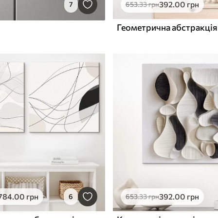
392
.00
грн
7
653
.33
грн
Геометрична абстракція
784
.00
грн
392
.00
грн
6
653
.33
грн