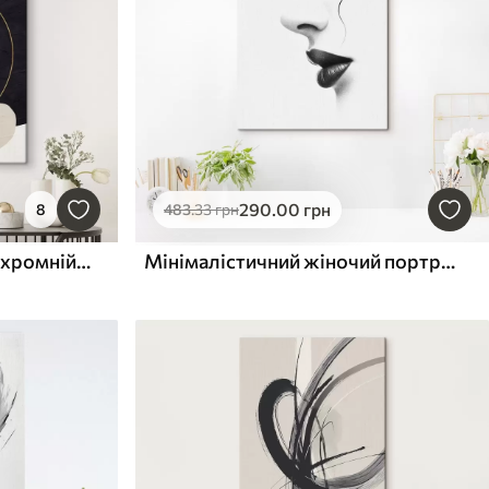
290
.00
грн
8
483
.33
грн
Елегантні вихори в монохромній гармонії
Мінімалістичний жіночий портрет у чорно-білих тонах