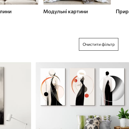
слини
Модульні картини
Прир
Очистити фільтр