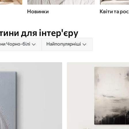
Новинки
Квіти та ро
тини для інтер'єру
ни Чорно-білі
Найпопулярніші