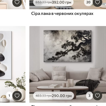
392
.00
грн
653
.33
грн
20
Сіра лама в червоних окулярах
290
.00
грн
1
483
.33
грн
3