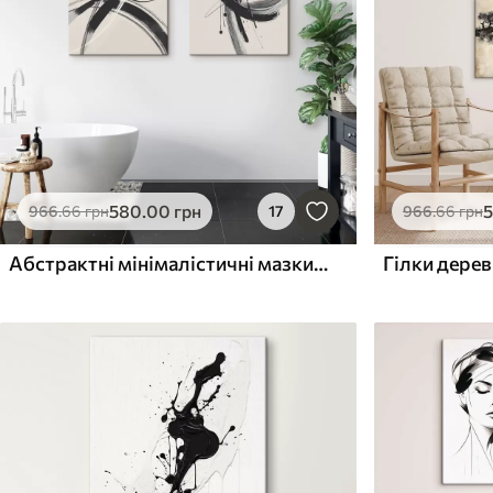
580
.00
грн
966
.66
грн
17
966
.66
грн
Абстрактні мінімалістичні мазки пензля
Гілки дерев