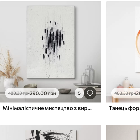
290
.00
грн
2
483
.33
грн
5
483
.33
грн
Мінімалістичне мистецтво з виразними мазками та розмитими краями в сучасному стилі живопису
Танець фо