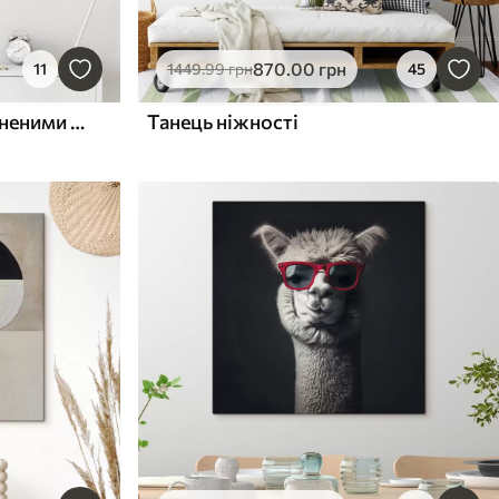
870
.00
грн
11
1449
.99
грн
45
Яскрава поверхня із затіненими краями
Танець ніжності