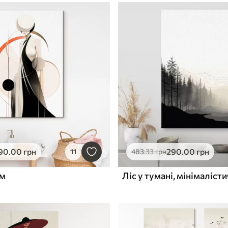
90
.00
грн
290
.00
грн
11
483
.33
грн
рм
Ліс у тумані, мінімаліст