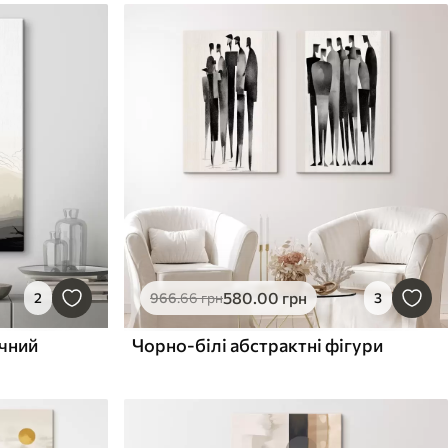
580
.00
грн
2
966
.66
грн
3
ичний
Чорно-білі абстрактні фігури