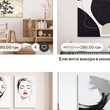
580
.00
грн
290
.00
грн
6
483
.33
грн