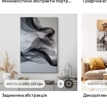
Мінімалістичні абстрактні портрети
290
.00
грн
483
.33
грн
5
966
.66
грн
Задимлена абстракція