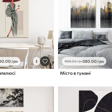
90
.00
грн
580
.00
грн
2
966
.66
грн
апелюсі
Місто в тумані