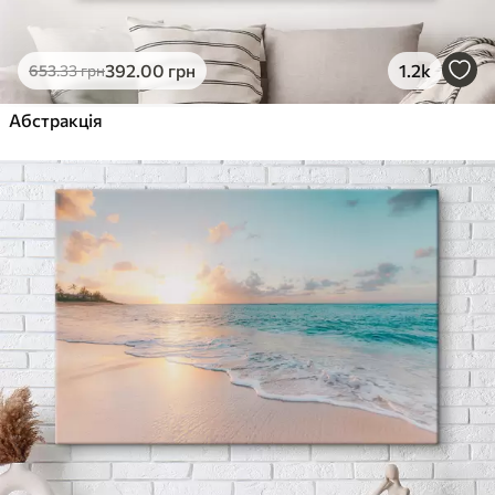
392
.00
грн
1.2k
653
.33
грн
Абстракція