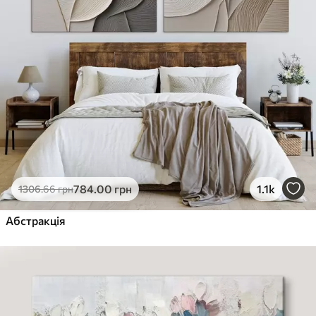
784
.00
грн
1.1k
1306
.66
грн
Абстракція