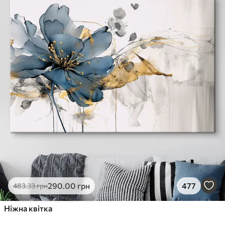
290
.00
грн
477
483
.33
грн
Ніжна квітка