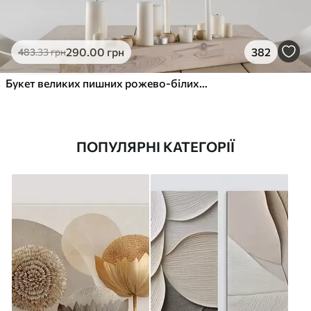
290
.00
грн
382
483
.33
грн
Букет великих пишних рожево-білих квітів півонії із зеленим листям на м’якому розмитому фоні
ПОПУЛЯРНІ КАТЕГОРІЇ