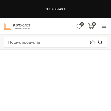
ЗНИЖКИ 40%
0
0