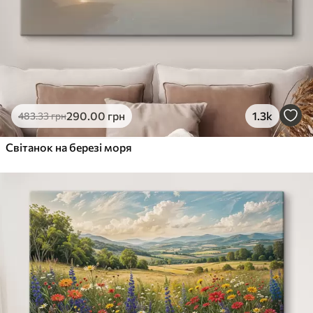
290
.00
грн
1.3k
483
.33
грн
Світанок на березі моря