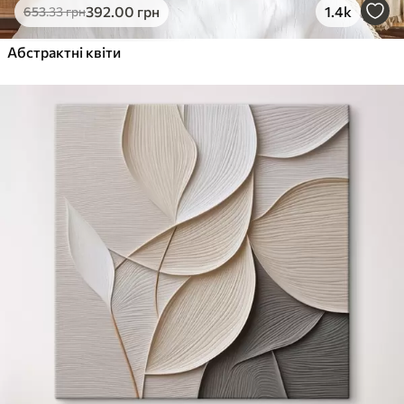
392
.00
грн
1.4k
653
.33
грн
Абстрактні квіти