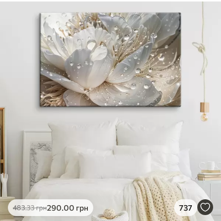
290
.00
грн
737
483
.33
грн