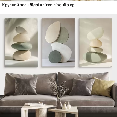
Крупний план білої квітки півонії з крапельками води на пелюстках на розмитому фоні