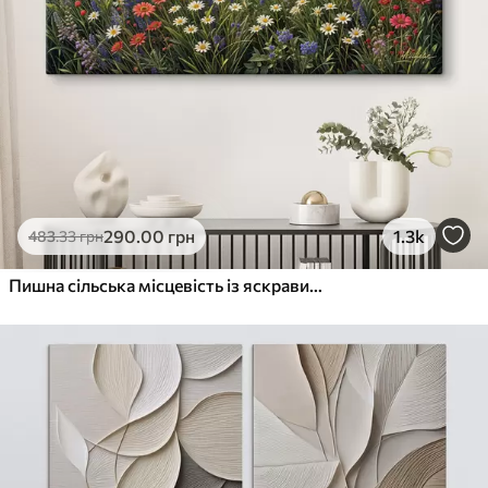
290
.00
грн
1.3k
483
.33
грн
Пишна сільська місцевість із яскравим лугом диких квітів, наповненим різнокольоровими квітами під хмарним небом