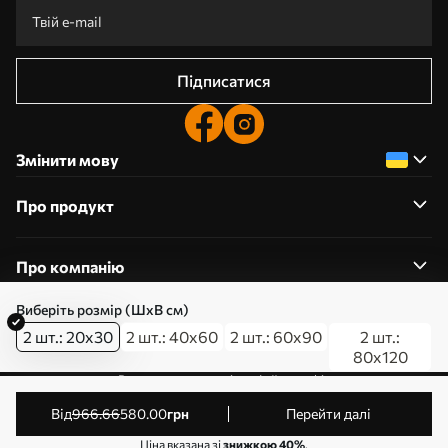
Підписатися
Змінити мову
Про продукт
Про компанію
Виберіть розмір (ШхВ см)
2 шт.: 20x30
2 шт.: 40x60
2 шт.: 60x90
2 шт.:
80x120
0800357223
Редагування дозволів на файли cookie
© 2011-2026 Art-holst. Усі права захищені. Власник:
від
966
.66
580
.00
грн
Перейти далі
ТОВ “КЛЄВЄР”. Код ЄДРПОУ: 31780602.
Ціна вказана зі
знижкою 40%
.