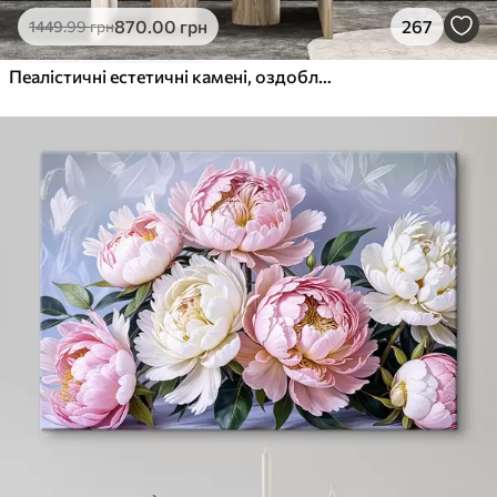
870
.00
грн
267
1449
.99
грн
Пеалістичні естетичні камені, оздоблення будинку, природне освітлення