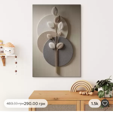
✓
Яскраві, насичені кольори
✓
Стійкість до вицвітання
✓
Безпечне чорнило без запаху
✗
Поверхня з текстурою полотна
✗
Екологічний матеріал
Преміум
Від
726
.00
грн
✓
Яскраві, насичені кольори
✓
Стійкість до вицвітання
✓
Безпечне чорнило без запаху
✓
Поверхня з текстурою полотна
✗
Екологічний матеріал
Еко-Преміум
290
.00
грн
1.5k
483
.33
грн
Від
910
.00
грн