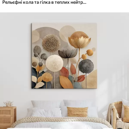
✓
Яскраві, насичені кольори
Рельєфні кола та гілка в теплих нейтральних тонах
✓
Стійкість до вицвітання
✓
Безпечне чорнило без запаху
✓
Поверхня з текстурою полотна
✓
Екологічний матеріал