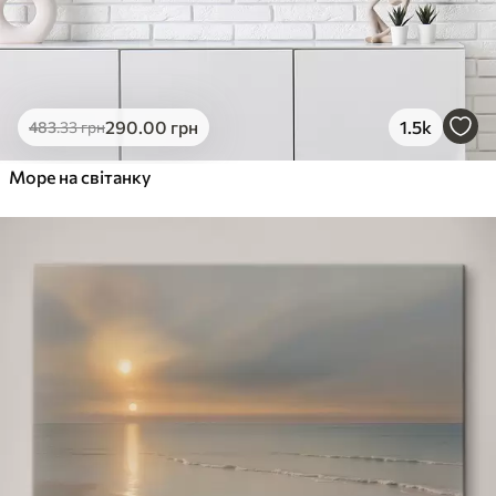
290
.00
грн
1.5k
483
.33
грн
Море на світанку