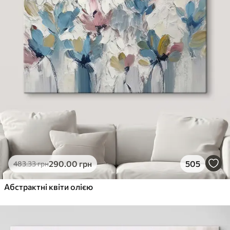
290
.00
грн
505
483
.33
грн
Абстрактні квіти олією