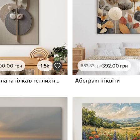
ю
Поверхня з текстурою
✓
полотна
✓
л
Екологічний матеріал
90
.00
грн
1.5k
392
.00
грн
653
.33
грн
Рельєфні кола та гілка в теплих нейтральних тонах
Абстрактні квіти