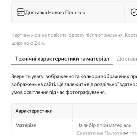
Доставка Новою Поштою
Картину можна повісити одразу після отримання. Карти
шириною 2 см.
Технічні характеристики та матеріал
Доставк
Зверніть увагу: зображення та кольори зображених пре
зображень на сайті. Це залежить від роздільної здатно
умов освітлення під час фотографування.
Характеристики
Матеріал
На вибір є три матеріали:
Синтетичне Полотно
- гл