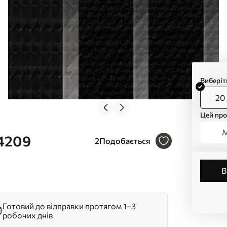
Виберіт
20 
Цей про
М
44209
2
Подобається
Готовий до відправки протягом 1–3
робочих днів