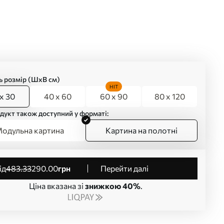
ь розмір (ШхВ см)
HIT
x 30
40 x 60
60 x 90
80 x 120
дукт також доступний у форматі:
одульна картина
Картина на полотні
від
483
.33
290
.00
грн
Перейти далі
Ціна вказана зі
знижкою 40%
.