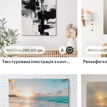
Поверхня з текстурою
Поверхня з текстуро
✗
✓
полотна
полотна
✗
✗
Екологічний матеріал
Екологічний матеріа
290
.00
грн
6
2
483
.33
грн
483
.33
грн
Текстурована ілюстрація з контрастними чорними та сірими мазками в стилі олійного живопису