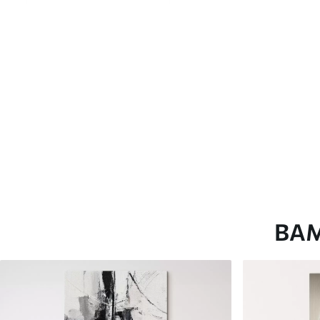
глянцевою поверхнею.
Штучний Холст
- матовий
Еко-Холст
- високоякісне
Автор
ART-HOLST
Номер артикулу
s44209
Додатково
Можна додати лакове пок
Доступні матеріали
ВА
Стандарт
Преміум
Від
290
.00
грн
Від
363
.00
грн
✓
✓
Яскраві, насичені кольори
Яскраві, насичені ко
✓
✓
Стійкість до вицвітання
Стійкість до вицвіта
✓
✓
Безпечне чорнило без запаху
Безпечне чорнило бе