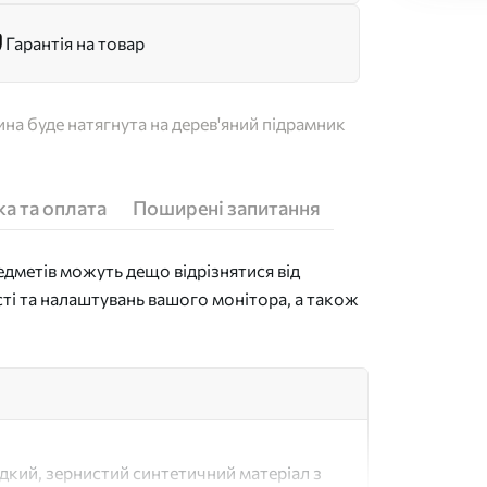
Гарантія на товар
на буде натягнута на дерев'яний підрамник
а та оплата
Поширені запитання
дметів можуть дещо відрізнятися від
сті та налаштувань вашого монітора, а також
адкий, зернистий синтетичний матеріал з