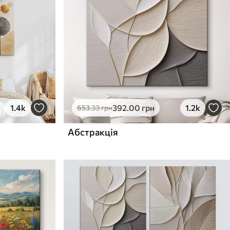
1.4k
392
.00
грн
1.2k
653
.33
грн
Абстракція