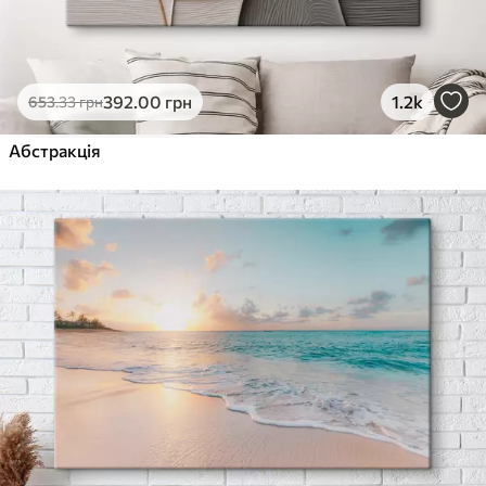
392
.00
грн
1.2k
653
.33
грн
Абстракція