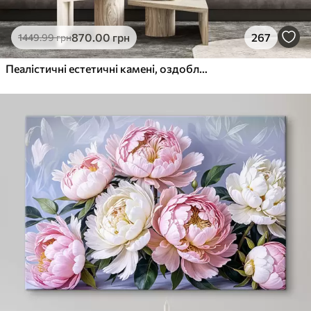
870
.00
грн
267
1449
.99
грн
Пеалістичні естетичні камені, оздоблення будинку, природне освітлення