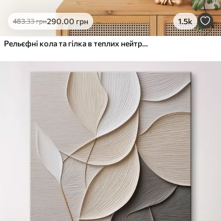
290
.00
грн
1.5k
483
.33
грн
Рельєфні кола та гілка в теплих нейтральних тонах