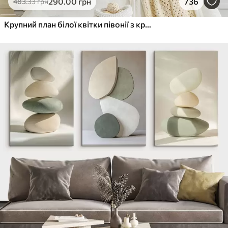
290
.00
грн
736
483
.33
грн
Крупний план білої квітки півонії з крапельками води на пелюстках на розмитому фоні