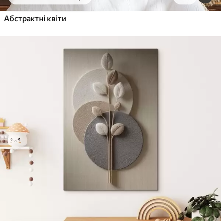
Від
455
.00
грн
✓
Абстрактні квіти
Яскраві, насичені кольори
✓
Стійкість до вицвітання
✓
Безпечне чорнило без запаху
✓
Поверхня з текстурою полотна
✓
Екологічний матеріал