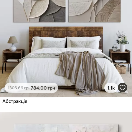
784
.00
грн
1.1k
1306
.66
грн
Абстракція