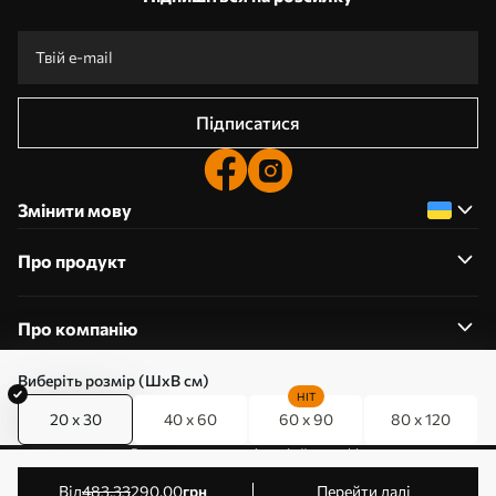
Підписатися
Змінити мову
Про продукт
Про компанію
Виберіть розмір (ШхВ см)
HIT
20 x 30
40 x 60
60 x 90
80 x 120
0800357223
Редагування дозволів на файли cookie
© 2011-2026 Art-holst. Усі права захищені. Власник:
від
483
.33
290
.00
грн
Перейти далі