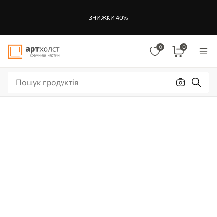
ЗНИЖКИ 40%
0
0