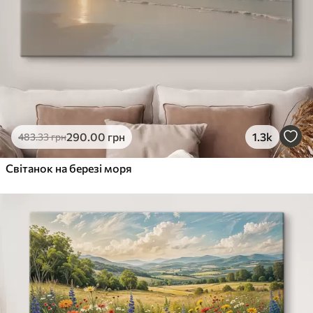
290
.00
грн
1.3k
483
.33
грн
Світанок на березі моря