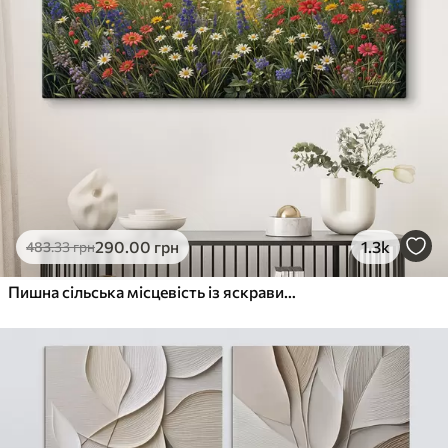
290
.00
грн
1.3k
483
.33
грн
Пишна сільська місцевість із яскравим лугом диких квітів, наповненим різнокольоровими квітами під хмарним небом