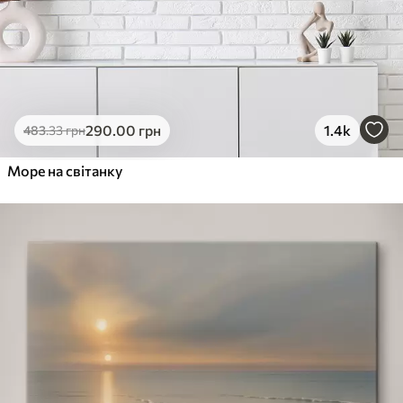
290
.00
грн
1.4k
483
.33
грн
Море на світанку