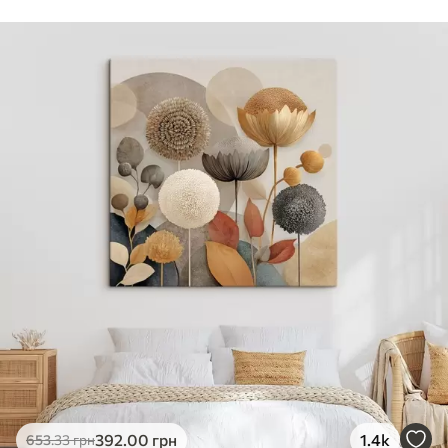
Стандарт
Від
290
.00
грн
✓
Яскраві, насичені кольори
✓
Стійкість до вицвітання
✓
Безпечне чорнило без запаху
✗
Поверхня з текстурою полотна
✗
Екологічний матеріал
Преміум
Від
363
.00
грн
✓
Яскраві, насичені кольори
✓
Стійкість до вицвітання
✓
Безпечне чорнило без запаху
✓
Поверхня з текстурою полотна
✗
Екологічний матеріал
Еко-Преміум
392
.00
грн
1.4k
653
.33
грн