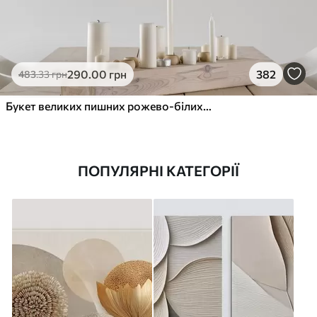
290
.00
грн
382
483
.33
грн
Букет великих пишних рожево-білих квітів півонії із зеленим листям на м’якому розмитому фоні
ПОПУЛЯРНІ КАТЕГОРІЇ