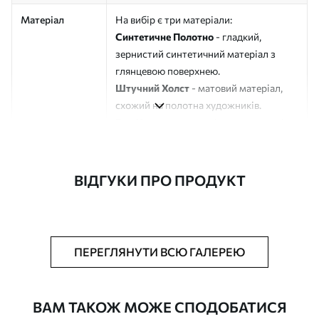
Матеріал
На вибір є три матеріали:
Синтетичне Полотно
- гладкий,
зернистий синтетичний матеріал з
глянцевою поверхнею.
Штучний Холст
- матовий матеріал,
схожий на полотна художників.
Еко-Холст
- високоякісне полотно зі
100% бавовни.
Автор
ART-HOLST
ВІДГУКИ ПРО ПРОДУКТ
Номер артикулу
s45142
Додатково
Можна додати лакове покриття.
ПЕРЕГЛЯНУТИ ВСЮ ГАЛЕРЕЮ
Доступні матеріали
ВАМ ТАКОЖ МОЖЕ СПОДОБАТИСЯ