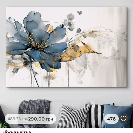
290
.00
грн
476
483
.33
грн
Ніжна квітка