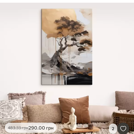
290
.00
грн
483
.33
грн
2