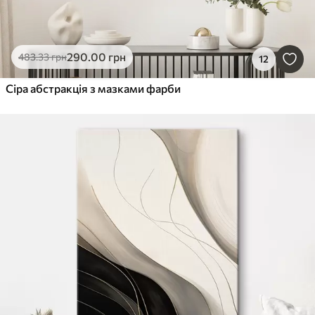
290
.00
грн
483
.33
грн
12
Сіра абстракція з мазками фарби