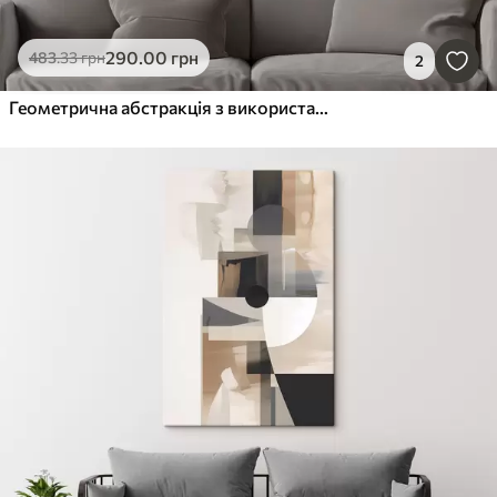
290
.00
грн
483
.33
грн
2
Геометрична абстракція з використанням кіл та прямокутників