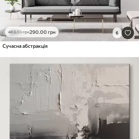
290
.00
грн
483
.33
грн
6
Сучасна абстракція