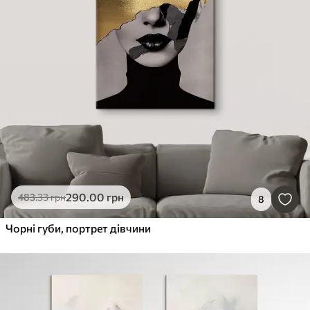
290
.00
грн
483
.33
грн
8
Чорні губи, портрет дівчини