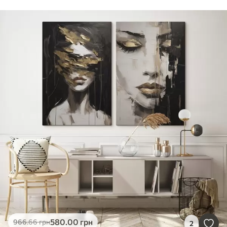
580
.00
грн
966
.66
грн
2