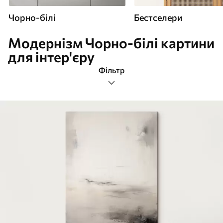
Чорно-білі
Бестселери
Модернізм Чорно-білі картини
для інтер'єру
Фільтр
модернізм
Формат зображення
Картини Чорно-білі
Найпопулярніші
Очистити фільтр