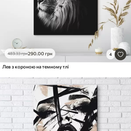
290
.00
грн
483
.33
грн
4
Лев з короною на темному тлі