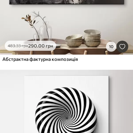
290
.00
грн
483
.33
грн
10
Абстрактна фактурна композиція