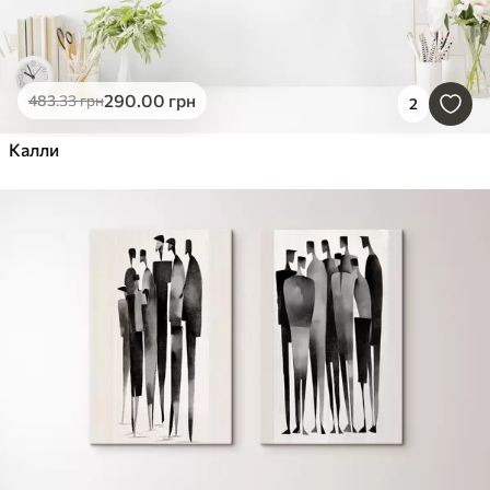
290
.00
грн
483
.33
грн
2
Калли