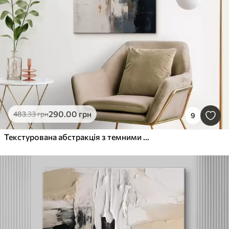
290
.00
грн
483
.33
грн
9
Текстурована абстракція з темними блоками