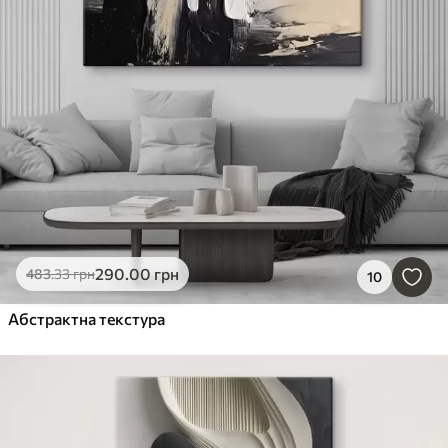
290
.00
грн
483
.33
грн
10
Абстрактна текстура