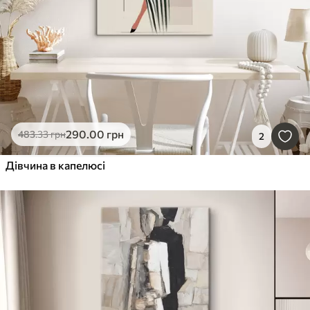
290
.00
грн
483
.33
грн
2
Дівчина в капелюсі