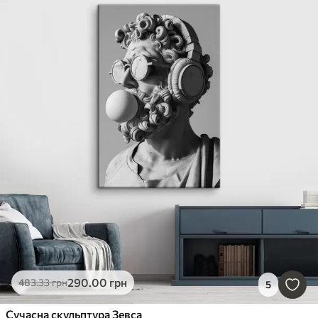
290
.00
грн
483
.33
грн
5
Сучасна скульптура Зевса