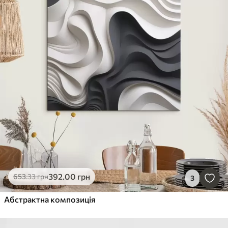
392
.00
грн
653
.33
грн
3
Абстрактна композиція