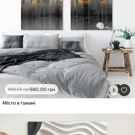
580
.00
грн
966
.66
грн
5
Місто в тумані