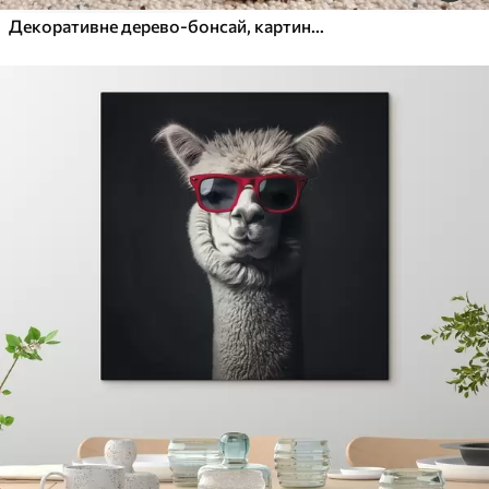
Декоративне дерево-бонсай, картина в стилі абстрактного мистецтва