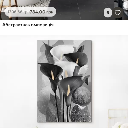
784
.00
грн
1306
.66
грн
6
Абстрактна композиція