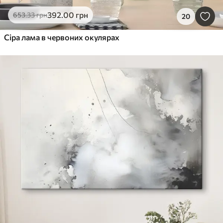
392
.00
грн
653
.33
грн
20
Сіра лама в червоних окулярах