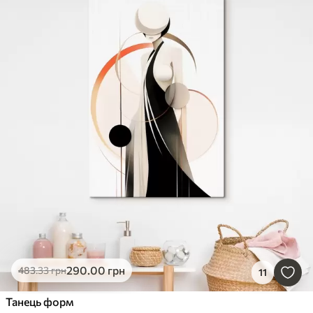
290
.00
грн
483
.33
грн
11
Танець форм