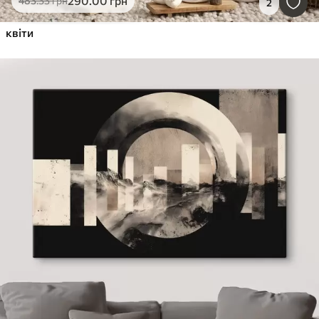
290
.00
грн
483
.33
грн
2
квіти