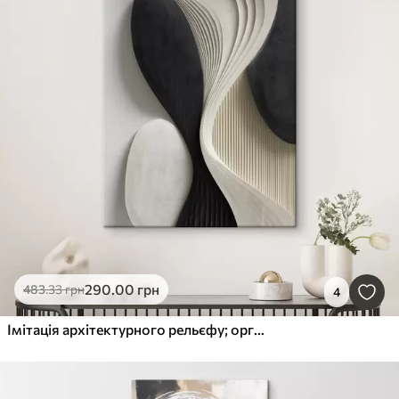
290
.00
грн
483
.33
грн
4
Імітація архітектурного рельєфу; органічна абстрактна геометрія.