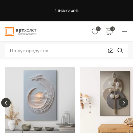
ЗНИЖКИ 40%
0
0