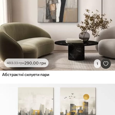
290
.00
грн
483
.33
грн
1
Абстрактні силуети пари