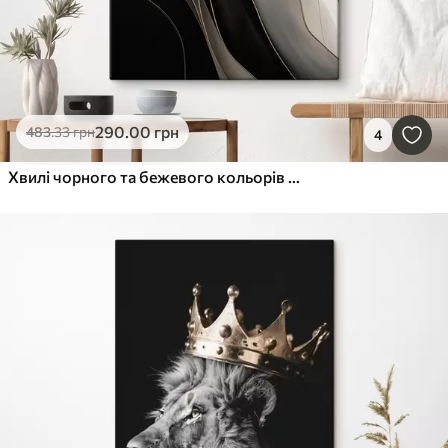
290
.00
грн
483
.33
грн
4
Хвилі чорного та бежевого кольорів з тонкими охристими лініями