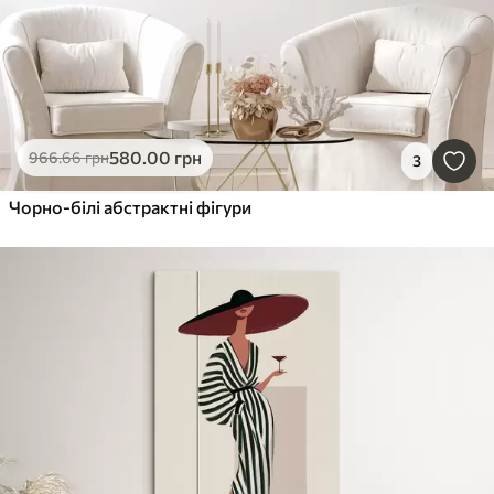
580
.00
грн
966
.66
грн
3
Чорно-білі абстрактні фігури