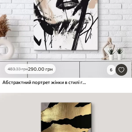
290
.00
грн
483
.33
грн
6
Абстрактний портрет жінки в стилі графіті