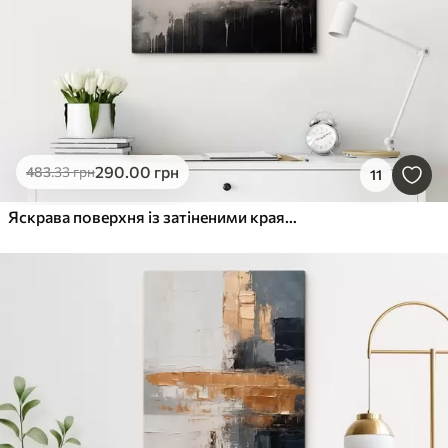
290
.00
грн
483
.33
грн
11
Яскрава поверхня із затіненими краями