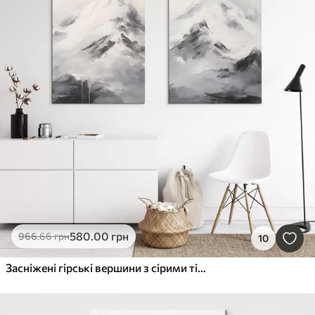
580
.00
грн
966
.66
грн
10
Засніжені гірські вершини з сірими тінями, сіре небо, мазки пензлем, текстуровані, мінімалістичні