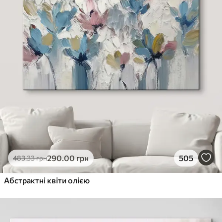
290
.00
грн
505
483
.33
грн
Абстрактні квіти олією