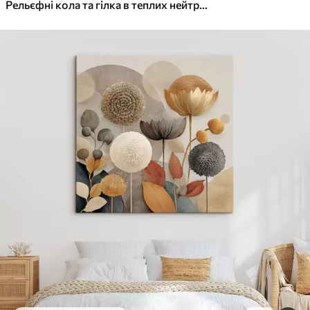
✓
Яскраві, насичені кольори
Рельєфні кола та гілка в теплих нейтральних тонах
✓
Стійкість до вицвітання
✓
Безпечне чорнило без запаху
✓
Поверхня з текстурою полотна
✓
Екологічний матеріал