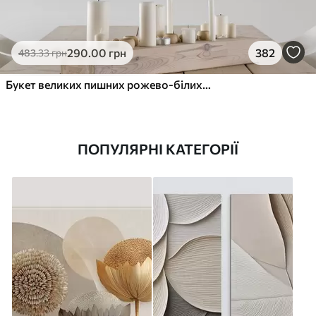
290
.00
грн
382
483
.33
грн
Букет великих пишних рожево-білих квітів півонії із зеленим листям на м’якому розмитому фоні
ПОПУЛЯРНІ КАТЕГОРІЇ