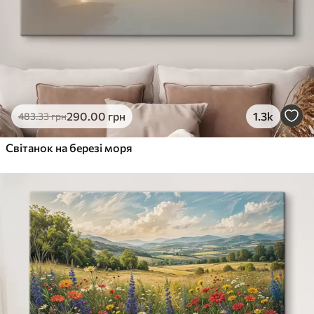
290
.00
грн
1.3k
483
.33
грн
Світанок на березі моря