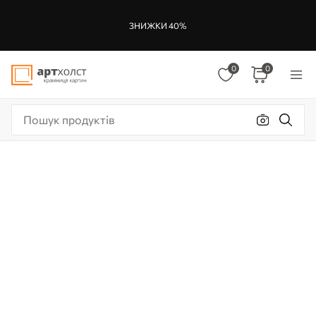
ЗНИЖКИ 40%
0
0