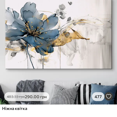
290
.00
грн
477
483
.33
грн
Ніжна квітка