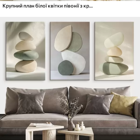
Крупний план білої квітки півонії з крапельками води на пелюстках на розмитому фоні