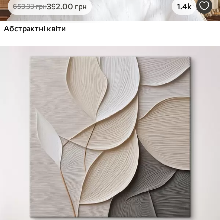
392
.00
грн
1.4k
653
.33
грн
Абстрактні квіти