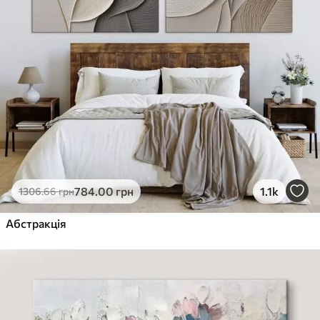
784
.00
грн
1.1k
1306
.66
грн
Абстракція