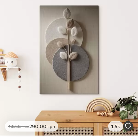
✓
Яскраві, насичені кольори
✓
Стійкість до вицвітання
✓
Безпечне чорнило без запаху
✗
Поверхня з текстурою полотна
✗
Екологічний матеріал
Преміум
Від
363
.00
грн
✓
Яскраві, насичені кольори
✓
Стійкість до вицвітання
✓
Безпечне чорнило без запаху
✓
Поверхня з текстурою полотна
✗
Екологічний матеріал
Еко-Преміум
290
.00
грн
1.5k
483
.33
грн
Від
455
.00
грн