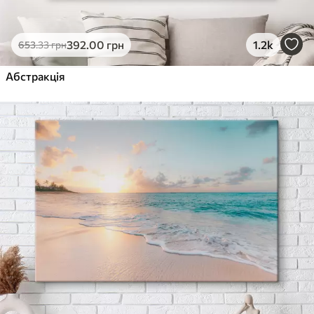
392
.00
грн
1.2k
653
.33
грн
Абстракція