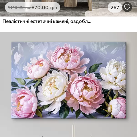
870
.00
грн
267
1449
.99
грн
Пеалістичні естетичні камені, оздоблення будинку, природне освітлення