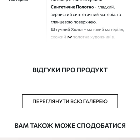
Синтетичне Полотно
- гладкий,
зернистий синтетичний матеріал з
глянцевою поверхнею.
Штучний Холст
- матовий матеріал,
схожий на полотна художників.
Еко-Холст
- високоякісне полотно зі
100% бавовни.
Автор
ART-HOLST
ВІДГУКИ ПРО ПРОДУКТ
Номер артикулу
s43337
Додатково
Можна додати лакове покриття.
ПЕРЕГЛЯНУТИ ВСЮ ГАЛЕРЕЮ
Доступні матеріали
ВАМ ТАКОЖ МОЖЕ СПОДОБАТИСЯ
Стандарт
Від
290
.00
грн