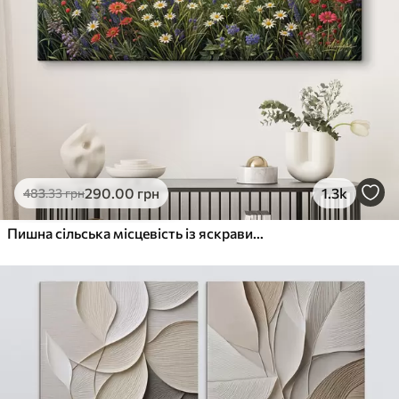
290
.00
грн
1.3k
483
.33
грн
Пишна сільська місцевість із яскравим лугом диких квітів, наповненим різнокольоровими квітами під хмарним небом