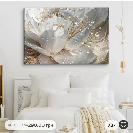
290
.00
грн
737
483
.33
грн