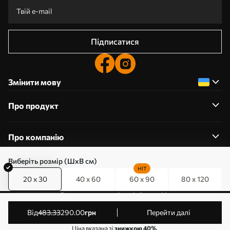
Підписатися
Змінити мову
Про продукт
Про компанію
Виберіть розмір (ШхВ см)
HIT
20 x 30
40 x 60
60 x 90
80 x 120
0800357223
Редагування дозволів на файли cookie
© 2011-2026 Art-holst. Усі права захищені. Власник:
від
483
.33
290
.00
грн
Перейти далі
ТОВ “КЛЄВЄР”. Код ЄДРПОУ: 31780602.
Ціна вказана зі
знижкою 40%
.