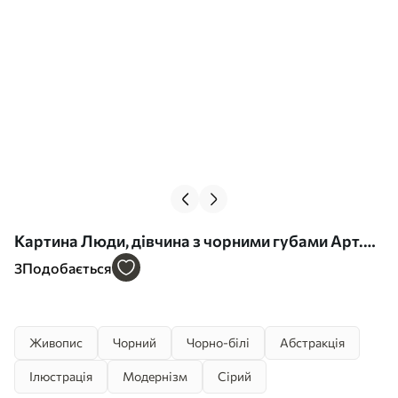
Картина Люди, дівчина з чорними губами Арт.
s43337
3
Подобається
Живопис
Чорний
Чорно-білі
Абстракція
Ілюстрація
Модернізм
Сірий