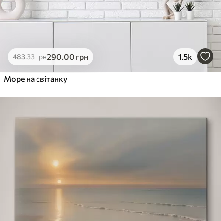
290
.00
грн
1.5k
483
.33
грн
Море на світанку