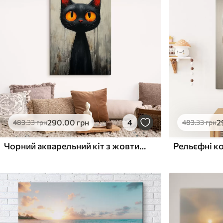
✓
✓
Безпечне чорнило без запаху
Безпечне чорнило бе
Поверхня з текстурою
Поверхня з текстуро
✗
✓
полотна
полотна
✗
✗
Екологічний матеріал
Екологічний матеріа
290
.00
грн
4
2
483
.33
грн
483
.33
грн
Чорний акварельний кіт з жовтими очима