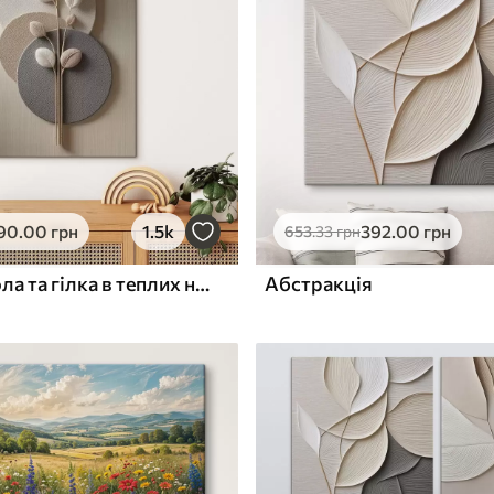
ю
Поверхня з текстурою
✓
полотна
✓
л
Екологічний матеріал
90
.00
грн
1.5k
392
.00
грн
653
.33
грн
Рельєфні кола та гілка в теплих нейтральних тонах
Абстракція