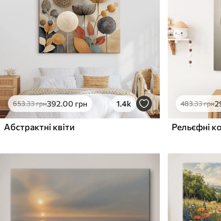
Поверхня з текстурою
Поверхня з текстуро
✗
✓
полотна
полотна
✗
✗
Екологічний матеріал
Екологічний матеріа
392
.00
грн
1.4k
2
653
.33
грн
483
.33
грн
Абстрактні квіти