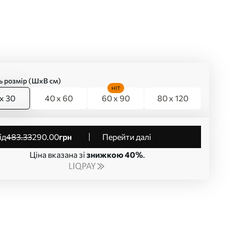
ь розмір (ШхВ см)
HIT
x 30
40 x 60
60 x 90
80 x 120
від
483
.33
290
.00
грн
Перейти далі
Ціна вказана зі
знижкою 40%
.