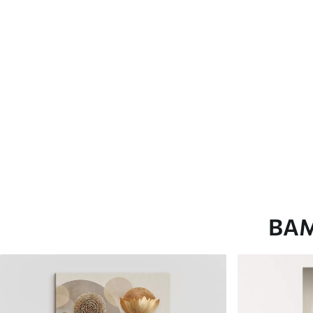
глянцевою поверхнею.
Штучний Холст
- матовий
Еко-Холст
- високоякісне
Автор
ART-HOLST
Номер артикулу
s45464
Додатково
Можна додати лакове пок
Доступні матеріали
ВА
Стандарт
Преміум
Від
290
.00
грн
Від
363
.00
грн
✓
✓
Яскраві, насичені кольори
Яскраві, насичені ко
✓
✓
Стійкість до вицвітання
Стійкість до вицвіта
✓
✓
Безпечне чорнило без запаху
Безпечне чорнило бе