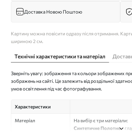
Доставка Новою Поштою
Картину можна повісити одразу після отримання. Карти
шириною 2 см.
Технічні характеристики та матеріал
Доставк
Зверніть увагу: зображення та кольори зображених пре
зображень на сайті. Це залежить від роздільної здатно
умов освітлення під час фотографування.
Характеристики
Матеріал
На вибір є три матеріали:
Синтетичне Полотно
- гл