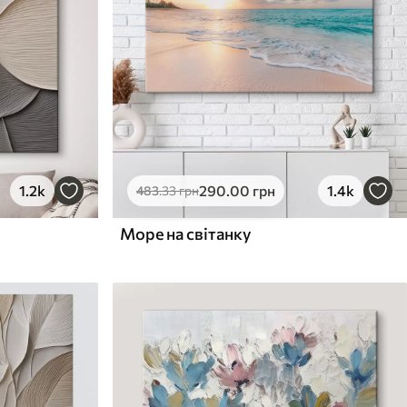
1.2k
290
.00
грн
1.4k
483
.33
грн
Море на світанку