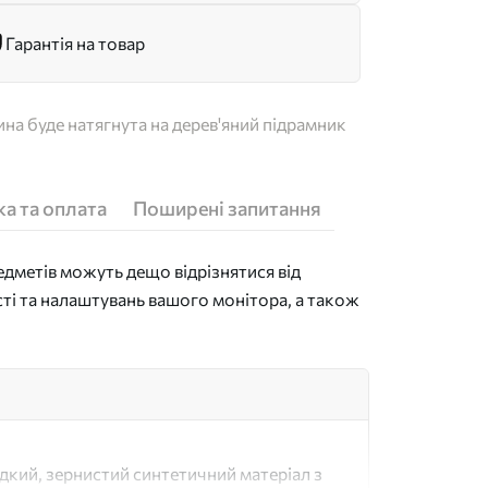
Гарантія на товар
на буде натягнута на дерев'яний підрамник
а та оплата
Поширені запитання
дметів можуть дещо відрізнятися від
сті та налаштувань вашого монітора, а також
адкий, зернистий синтетичний матеріал з