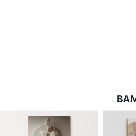
глянцевою поверхнею.
Штучний Холст
- матовий
Еко-Холст
- високоякісне
Автор
ART-HOLST
Номер артикулу
s42346
Додатково
Можна додати лакове пок
Доступні матеріали
ВА
Стандарт
Преміум
Від
290
.00
грн
Від
363
.00
грн
✓
✓
Яскраві, насичені кольори
Яскраві, насичені ко
✓
✓
Стійкість до вицвітання
Стійкість до вицвіта
✓
✓
Безпечне чорнило без запаху
Безпечне чорнило бе