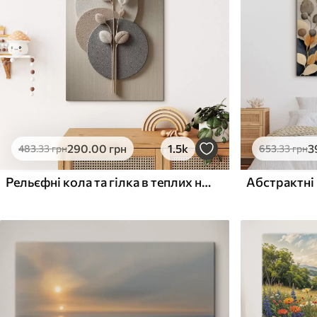
Поверхня з текстурою
Поверхня з текстуро
✗
✓
полотна
полотна
✗
✗
Екологічний матеріал
Екологічний матеріа
290
.00
грн
1.5k
3
483
.33
грн
653
.33
грн
Рельєфні кола та гілка в теплих нейтральних тонах
Абстрактні 