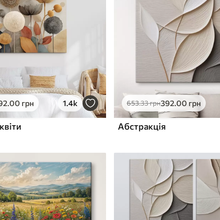
ю
Поверхня з текстурою
✓
полотна
✓
л
Екологічний матеріал
92
.00
грн
1.4k
392
.00
грн
653
.33
грн
квіти
Абстракція