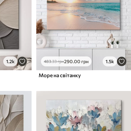
1.2k
290
.00
грн
1.5k
483
.33
грн
Море на світанку