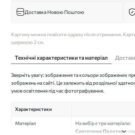
Доставка Новою Поштою
Картину можна повісити одразу після отримання. Карти
шириною 2 см.
Технічні характеристики та матеріал
Доставк
Зверніть увагу: зображення та кольори зображених пре
зображень на сайті. Це залежить від роздільної здатно
умов освітлення під час фотографування.
Характеристики
Матеріал
На вибір є три матеріали:
Синтетичне Полотно
- гл