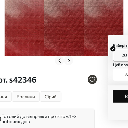
Виберіт
20 
Цей про
М
рт. s42346
іння
Рослини
Сірий
Готовий до відправки протягом 1–3
робочих днів