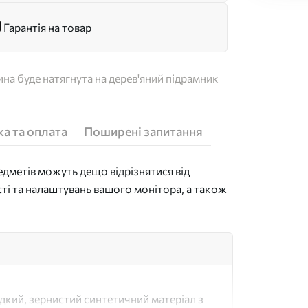
Гарантія на товар
на буде натягнута на дерев'яний підрамник
а та оплата
Поширені запитання
дметів можуть дещо відрізнятися від
сті та налаштувань вашого монітора, а також
адкий, зернистий синтетичний матеріал з