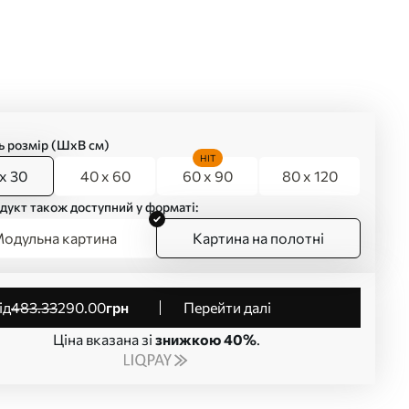
ь розмір (ШхВ см)
HIT
x 30
40 x 60
60 x 90
80 x 120
дукт також доступний у форматі:
одульна картина
Картина на полотні
від
483
.33
290
.00
грн
Перейти далі
Ціна вказана зі
знижкою 40%
.