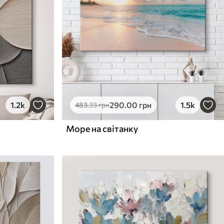
1.2k
290
.00
грн
1.5k
483
.33
грн
Море на світанку