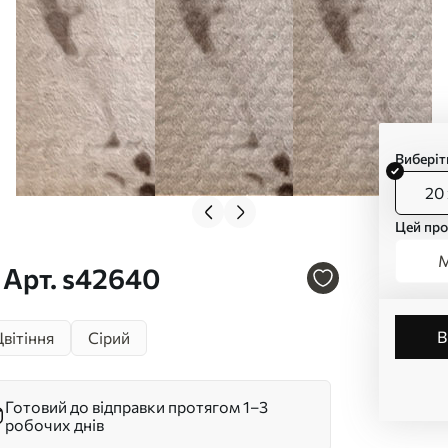
Виберіт
20 
Цей про
М
 Арт. s42640
вітіння
Сірий
Готовий до відправки протягом 1–3
робочих днів