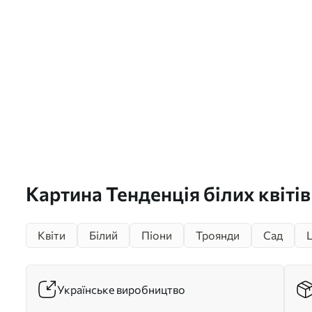
Картина Тенденція білих квітів
Квіти
Білий
Піони
Троянди
Сад
Ц
Українське виробництво