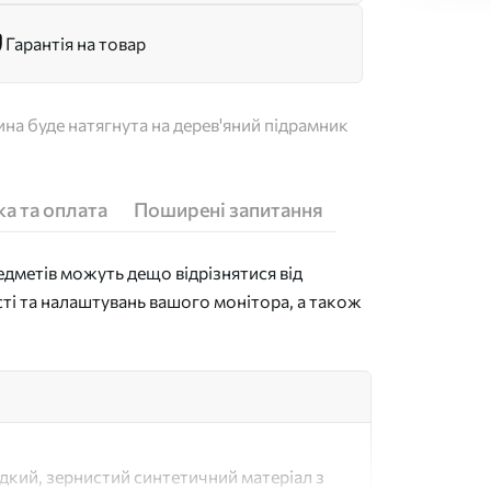
Гарантія на товар
на буде натягнута на дерев'яний підрамник
а та оплата
Поширені запитання
дметів можуть дещо відрізнятися від
сті та налаштувань вашого монітора, а також
адкий, зернистий синтетичний матеріал з