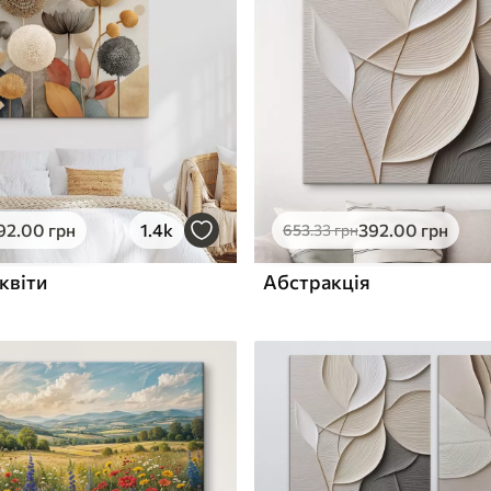
ю
Поверхня з текстурою
✓
полотна
✓
л
Екологічний матеріал
92
.00
грн
1.4k
392
.00
грн
653
.33
грн
квіти
Абстракція