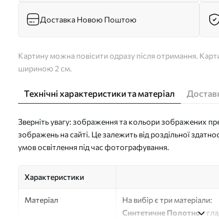
Доставка Новою Поштою
Картину можна повісити одразу після отримання. Карти
шириною 2 см.
Технічні характеристики та матеріал
Доставк
Зверніть увагу: зображення та кольори зображених пре
зображень на сайті. Це залежить від роздільної здатно
умов освітлення під час фотографування.
Характеристики
Матеріал
На вибір є три матеріали:
Синтетичне Полотно
- гл