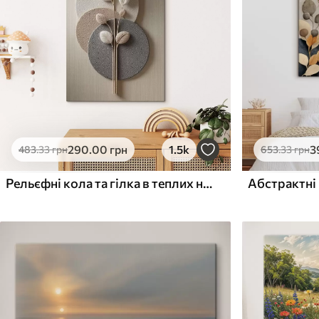
Поверхня з текстурою
Поверхня з текстуро
✗
✓
полотна
полотна
✗
✗
Екологічний матеріал
Екологічний матеріа
290
.00
грн
1.5k
3
483
.33
грн
653
.33
грн
Рельєфні кола та гілка в теплих нейтральних тонах
Абстрактні 