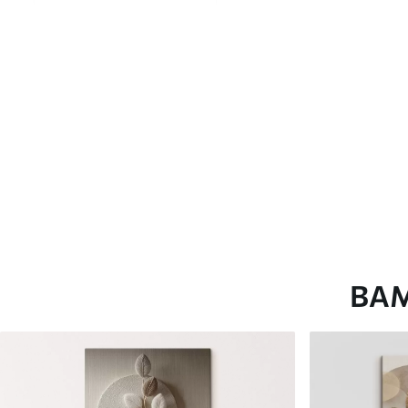
глянцевою поверхнею.
Штучний Холст
- матовий
Еко-Холст
- високоякісне
Автор
ART-HOLST
Номер артикулу
s42640
Додатково
Можна додати лакове пок
Доступні матеріали
ВА
Стандарт
Преміум
Від
290
.00
грн
Від
363
.00
грн
✓
✓
Яскраві, насичені кольори
Яскраві, насичені ко
✓
✓
Стійкість до вицвітання
Стійкість до вицвіта
✓
✓
Безпечне чорнило без запаху
Безпечне чорнило бе