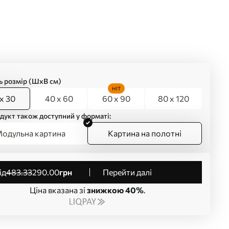
ь розмір (ШхВ см)
HIT
x 30
40 x 60
60 x 90
80 x 120
дукт також доступний у форматі:
одульна картина
Картина на полотні
від
483
.33
290
.00
грн
Перейти далі
Ціна вказана зі
знижкою 40%
.