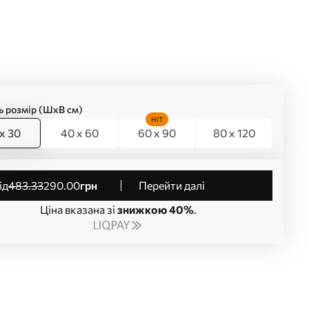
ь розмір (ШхВ см)
HIT
x 30
40 x 60
60 x 90
80 x 120
від
483
.33
290
.00
грн
Перейти далі
Ціна вказана зі
знижкою 40%
.