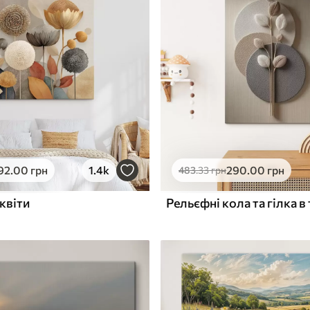
✓
з запаху
Безпечне чорнило без запаху
ю
Поверхня з текстурою
✓
полотна
✓
л
Екологічний матеріал
92
.00
грн
1.4k
290
.00
грн
483
.33
грн
квіти