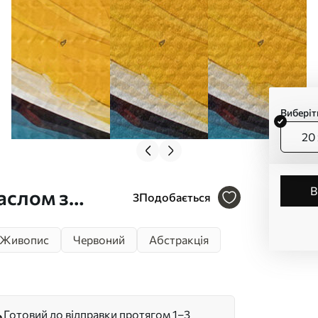
Виберіт
20 
аслом з
3
Подобається
Живопис
Червоний
Абстракція
Готовий до відправки протягом 1–3