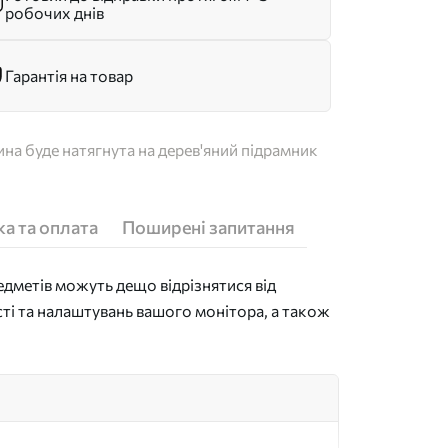
робочих днів
Гарантія на товар
на буде натягнута на дерев'яний підрамник
а та оплата
Поширені запитання
дметів можуть дещо відрізнятися від
сті та налаштувань вашого монітора, а також