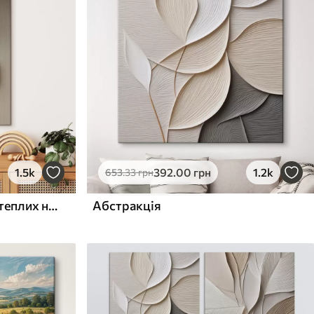
1.5k
392
.00
грн
1.2k
653
.33
грн
Рельєфні кола та гілка в теплих нейтральних тонах
Абстракція