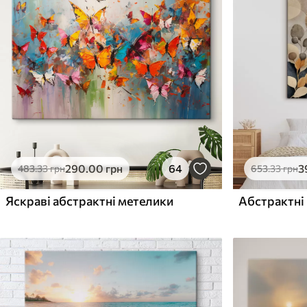
✓
✓
Безпечне чорнило без запаху
Безпечне чорнило бе
Поверхня з текстурою
Поверхня з текстуро
✗
✓
полотна
полотна
✗
✗
Екологічний матеріал
Екологічний матеріа
290
.00
грн
64
3
483
.33
грн
653
.33
грн
Яскраві абстрактні метелики
Абстрактні 