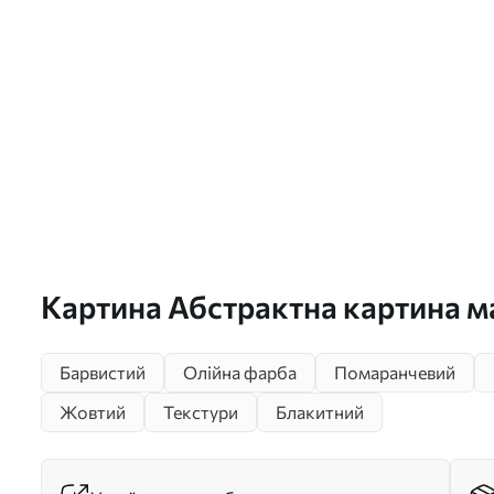
Картина Абстрактна картина м
колом у центрі Арт. s40458
Барвистий
Олійна фарба
Помаранчевий
Жовтий
Текстури
Блакитний