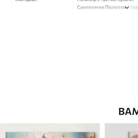
Синтетичне Полотно
- гл
глянцевою поверхнею.
Штучний Холст
- матовий
Еко-Холст
- високоякісне
Автор
ART-HOLST
Номер артикулу
s40458
Додатково
Можна додати лакове пок
Доступні матеріали
ВА
Стандарт
Преміум
Від
290
.00
грн
Від
363
.00
грн
✓
✓
Яскраві, насичені кольори
Яскраві, насичені ко
✓
✓
Стійкість до вицвітання
Стійкість до вицвіта