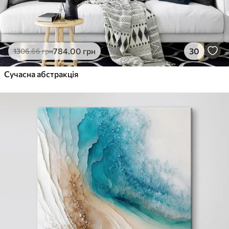
784
.00
грн
30
1306
.66
грн
Сучасна абстракція