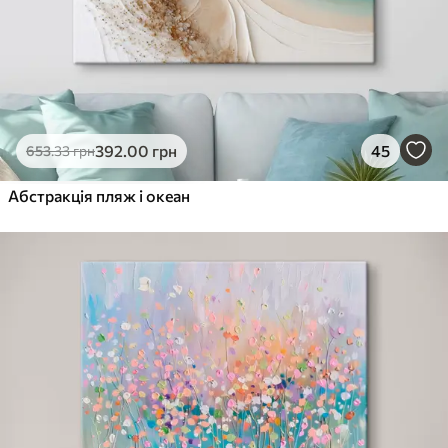
392
.00
грн
45
653
.33
грн
Абстракція пляж і океан