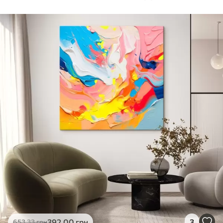
Стандарт
Від
392
.00
грн
✓
Яскраві, насичені кольори
✓
Стійкість до вицвітання
✓
Безпечне чорнило без запаху
✗
Поверхня з текстурою полотна
✗
Екологічний матеріал
Преміум
Від
490
.00
грн
✓
Яскраві, насичені кольори
✓
Стійкість до вицвітання
✓
Безпечне чорнило без запаху
✓
Поверхня з текстурою полотна
✗
Екологічний матеріал
Еко-Преміум
392
.00
грн
3
653
.33
грн