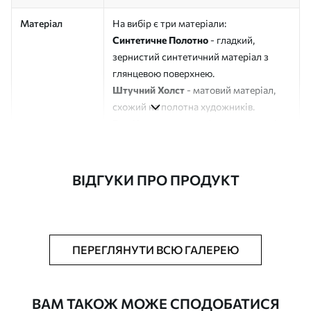
Матеріал
На вибір є три матеріали:
Синтетичне Полотно
- гладкий,
зернистий синтетичний матеріал з
глянцевою поверхнею.
Штучний Холст
- матовий матеріал,
схожий на полотна художників.
Еко-Холст
- високоякісне полотно зі
100% бавовни.
Автор
ART-HOLST
ВІДГУКИ ПРО ПРОДУКТ
Номер артикулу
s39612
Додатково
Можна додати лакове покриття.
ПЕРЕГЛЯНУТИ ВСЮ ГАЛЕРЕЮ
Доступні матеріали
ВАМ ТАКОЖ МОЖЕ СПОДОБАТИСЯ