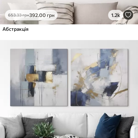
392
.00
грн
1.2k
653
.33
грн
Абстракція