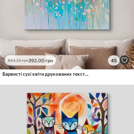
392
.00
грн
45
653
.33
грн
Барвисті сухі квіти друкованих текстури