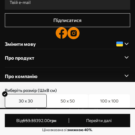
Підписатися
Змінити мову
Про продукт
Про компанію
Виберіть розмір (ШхВ см)
30 x 30
50 x 50
100 x 100
0800357223
Редагування дозволів на файли cookie
© 2011-2026 Art-holst. Усі права захищені. Власник:
від
653
.33
392
.00
грн
Перейти далі
ТОВ “КЛЄВЄР”. Код ЄДРПОУ: 31780602.
Ціна вказана зі
знижкою 40%
.