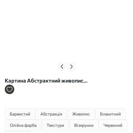
Картина Абстрактний живопис
різнокольоровими фарбами Арт. s39612
Барвистий
Абстракція
Живопис
Блакитний
Олійна фарба
Текстури
Візерунки
Червоний