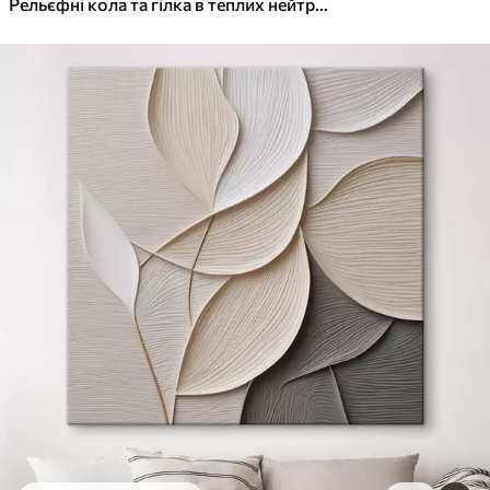
Рельєфні кола та гілка в теплих нейтральних тонах