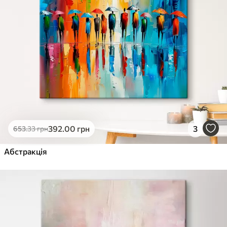
392
.00
грн
3
653
.33
грн
Абстракція