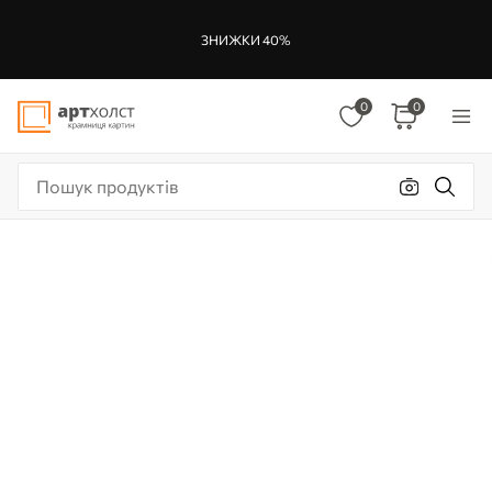
ЗНИЖКИ 40%
0
0