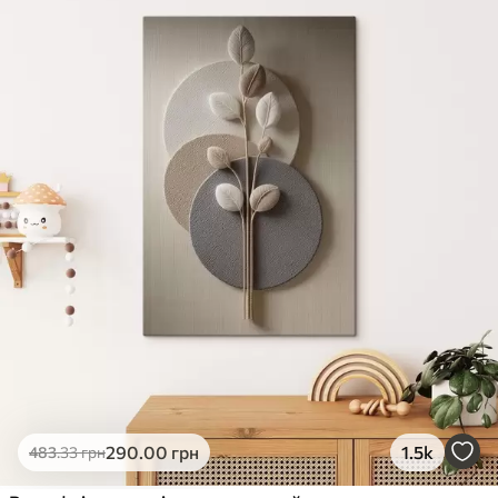
290
.00
грн
1.5k
483
.33
грн