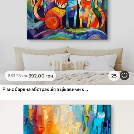
392
.00
грн
25
653
.33
грн
Різнобарвна абстракція з цікавими котиками