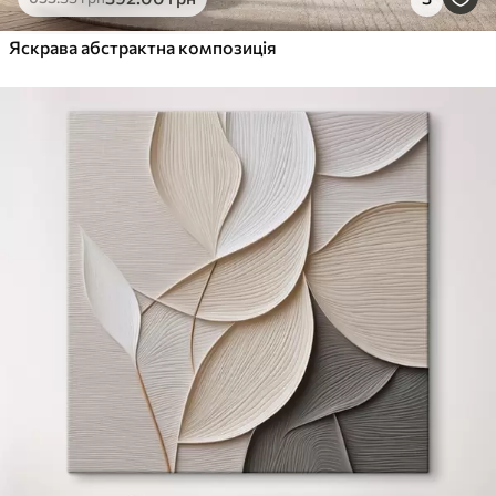
Від
615
.00
грн
✓
Яскрава абстрактна композиція
Яскраві, насичені кольори
✓
Стійкість до вицвітання
✓
Безпечне чорнило без запаху
✓
Поверхня з текстурою полотна
✓
Екологічний матеріал