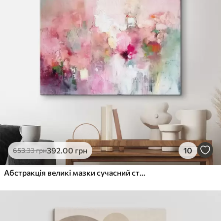
392
.00
грн
10
653
.33
грн
Абстракція великі мазки сучасний стиль