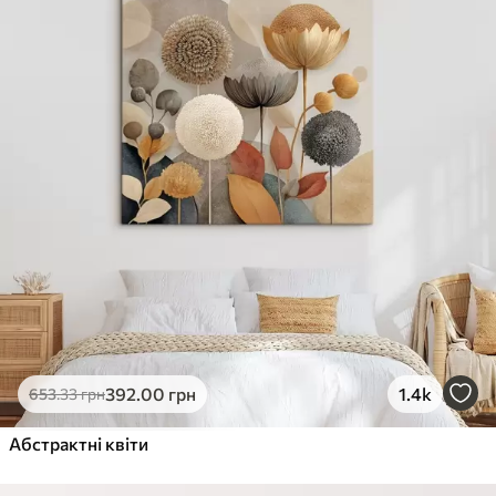
392
.00
грн
1.4k
653
.33
грн
Абстрактні квіти