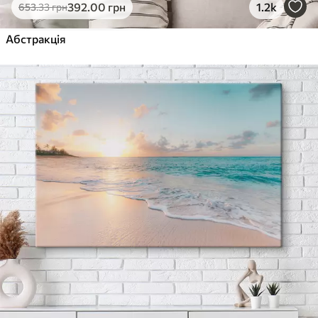
392
.00
грн
1.2k
653
.33
грн
Абстракція