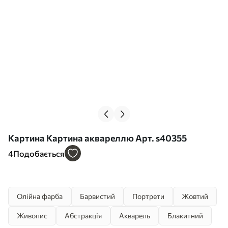
Картина Картина аквареллю Арт. s40355
4
Подобається
Олійна фарба
Барвистий
Портрети
Жовтий
Живопис
Абстракція
Акварель
Блакитний