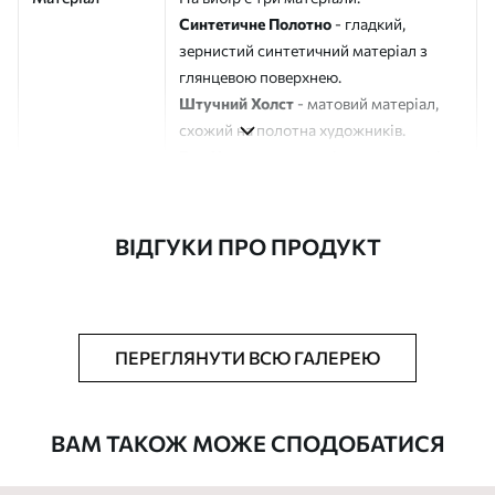
Синтетичне Полотно
- гладкий,
зернистий синтетичний матеріал з
глянцевою поверхнею.
Штучний Холст
- матовий матеріал,
схожий на полотна художників.
Еко-Холст
- високоякісне полотно зі
100% бавовни.
Автор
ART-HOLST
ВІДГУКИ ПРО ПРОДУКТ
Номер артикулу
s40355
Додатково
Можна додати лакове покриття.
ПЕРЕГЛЯНУТИ ВСЮ ГАЛЕРЕЮ
Доступні матеріали
ВАМ ТАКОЖ МОЖЕ СПОДОБАТИСЯ
Стандарт
Від
290
.00
грн