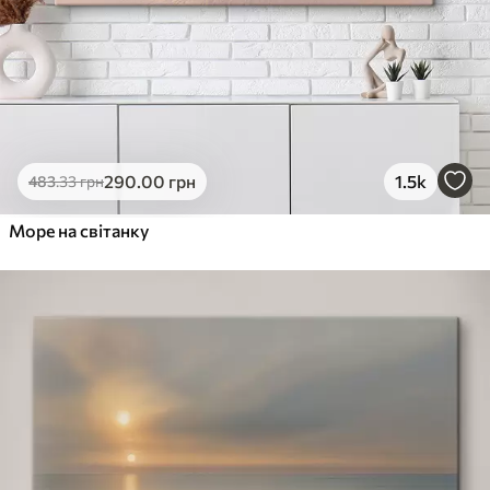
290
.00
грн
1.5k
483
.33
грн
Море на світанку