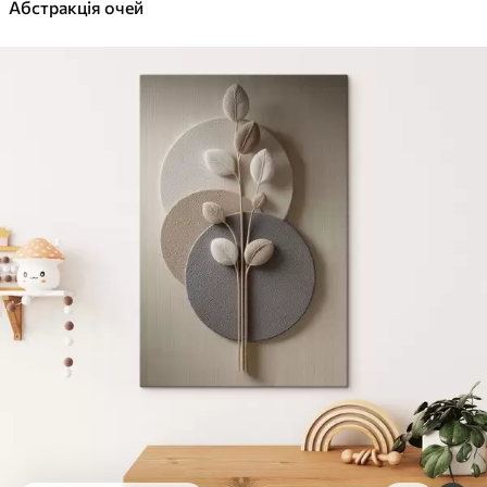
✓
Абстракція очей
Яскраві, насичені кольори
✓
Стійкість до вицвітання
✓
Безпечне чорнило без запаху
✓
Поверхня з текстурою полотна
✓
Екологічний матеріал