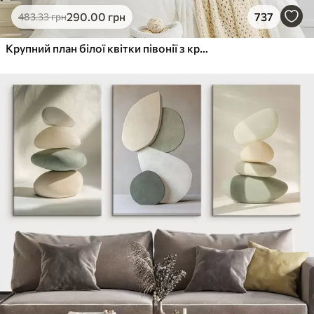
290
.00
грн
737
483
.33
грн
Крупний план білої квітки півонії з крапельками води на пелюстках на розмитому фоні