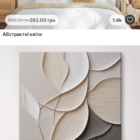
392
.00
грн
1.4k
653
.33
грн
Абстрактні квіти