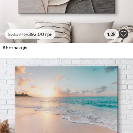
392
.00
грн
1.2k
653
.33
грн
Абстракція