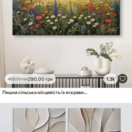
290
.00
грн
1.3k
483
.33
грн
Пишна сільська місцевість із яскравим лугом диких квітів, наповненим різнокольоровими квітами під хмарним небом