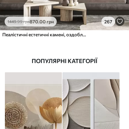
870
.00
грн
267
1449
.99
грн
Пеалістичні естетичні камені, оздоблення будинку, природне освітлення
ПОПУЛЯРНІ КАТЕГОРІЇ