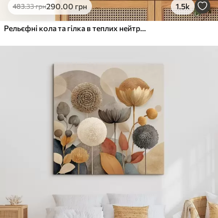
290
.00
грн
1.5k
483
.33
грн
Рельєфні кола та гілка в теплих нейтральних тонах