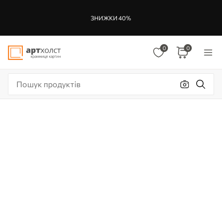
ЗНИЖКИ 40%
0
0