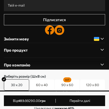
Підписатися
Змінити мову
Про продукт
Про компанію
Виберіть розмір (ШхВ см)
HIT
30 x 20
60 x 40
90 x 60
120 x 80
0800357223
Редагування дозволів на файли cookie
© 2011-2026 Art-holst. Усі права захищені. Власник:
від
483
.33
290
.00
грн
Перейти далі
ТОВ “КЛЄВЄР”. Код ЄДРПОУ: 31780602.
Ціна вказана зі
знижкою 40%
.