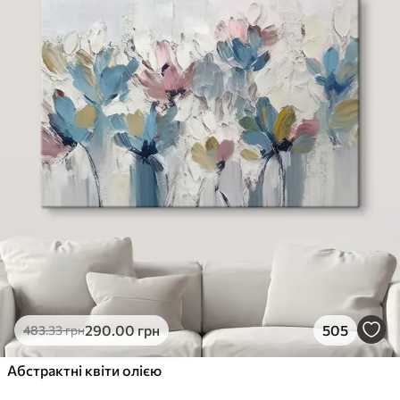
290
.00
грн
505
483
.33
грн
Абстрактні квіти олією