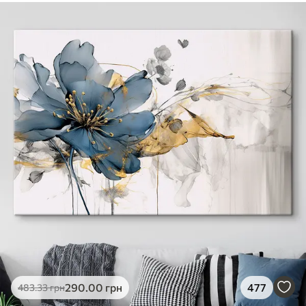
290
.00
грн
477
483
.33
грн