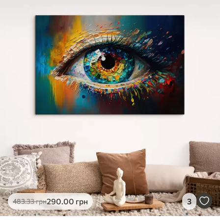
✓
Яскраві, насичені кольори
✓
Стійкість до вицвітання
✓
Безпечне чорнило без запаху
✗
Поверхня з текстурою полотна
✗
Екологічний матеріал
Преміум
Від
363
.00
грн
✓
Яскраві, насичені кольори
✓
Стійкість до вицвітання
✓
Безпечне чорнило без запаху
✓
Поверхня з текстурою полотна
✗
Екологічний матеріал
Еко-Преміум
290
.00
грн
3
483
.33
грн
Від
455
.00
грн