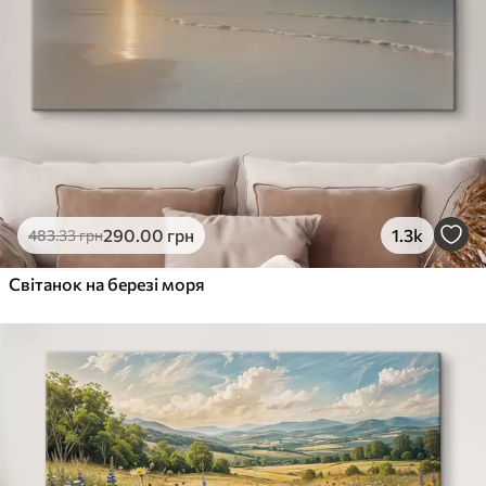
290
.00
грн
1.3k
483
.33
грн
Світанок на березі моря