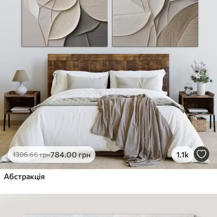
784
.00
грн
1.1k
1306
.66
грн
Абстракція