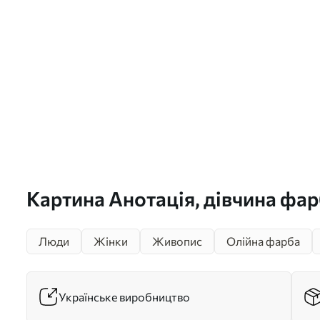
Картина Анотація, дівчина фар
s35379
Люди
Жінки
Живопис
Олійна фарба
Українське виробництво