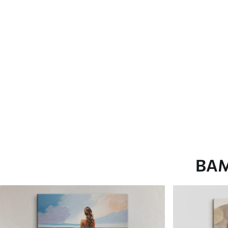
глянцевою поверхнею.
Штучний Холст
- матовий
Еко-Холст
- високоякісне
Автор
ART-HOLST
Номер артикулу
s35379
Додатково
Можна додати лакове пок
Доступні матеріали
ВА
Стандарт
Преміум
Від
290
.00
грн
Від
363
.00
грн
✓
✓
Яскраві, насичені кольори
Яскраві, насичені ко
✓
✓
Стійкість до вицвітання
Стійкість до вицвіта
✓
✓
Безпечне чорнило без запаху
Безпечне чорнило бе