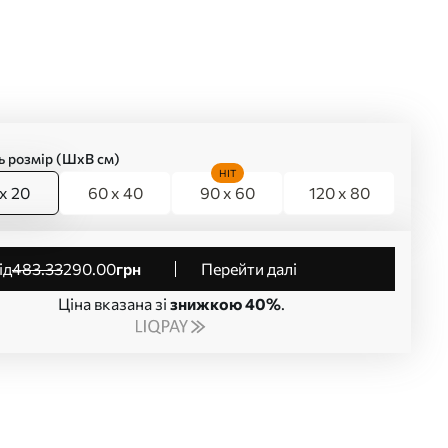
ь розмір (ШхВ см)
HIT
x 20
60 x 40
90 x 60
120 x 80
від
483
.33
290
.00
грн
Перейти далі
Ціна вказана зі
знижкою 40%
.