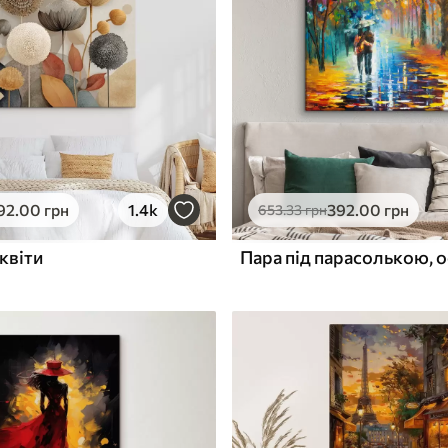
ю
Поверхня з текстурою
✓
полотна
✓
л
Екологічний матеріал
92
.00
грн
1.4k
392
.00
грн
653
.33
грн
квіти
Пара під парасолькою, о