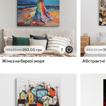
Поверхня з текстурою
Поверхня з текстуро
✗
✓
полотна
полотна
✗
✗
Екологічний матеріал
Екологічний матеріа
392
.00
грн
7
3
653
.33
грн
653
.33
грн
Жінка на березі моря
Абстрактні 