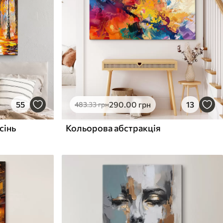
55
290
.00
грн
13
483
.33
грн
сінь
Кольорова абстракція