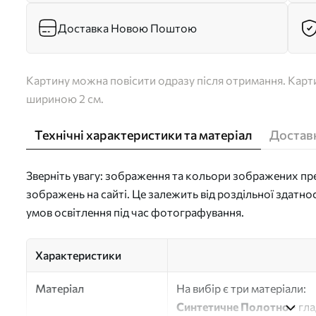
Доставка Новою Поштою
Картину можна повісити одразу після отримання. Карти
шириною 2 см.
Технічні характеристики та матеріал
Доставк
Зверніть увагу: зображення та кольори зображених пре
зображень на сайті. Це залежить від роздільної здатно
умов освітлення під час фотографування.
Характеристики
Матеріал
На вибір є три матеріали:
Синтетичне Полотно
- гл