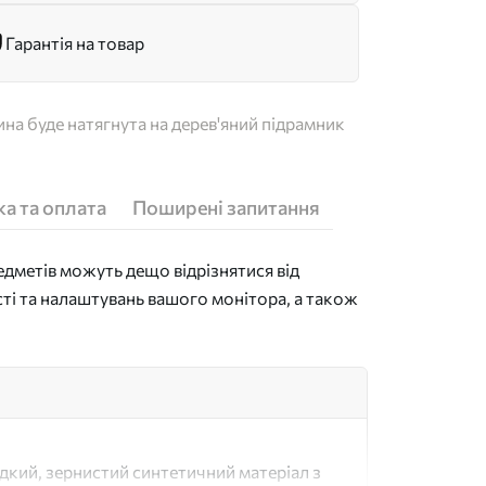
Гарантія на товар
на буде натягнута на дерев'яний підрамник
а та оплата
Поширені запитання
дметів можуть дещо відрізнятися від
сті та налаштувань вашого монітора, а також
адкий, зернистий синтетичний матеріал з