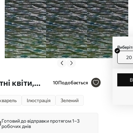
Виберіт
20 
ні квіти,
10
Подобається
кварель
Ілюстрація
Зелений
Готовий до відправки протягом 1–3
робочих днів