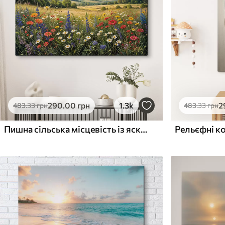
Поверхня з текстурою
Поверхня з текстуро
✗
✓
полотна
полотна
✗
✗
Екологічний матеріал
Екологічний матеріа
290
.00
грн
1.3k
2
483
.33
грн
483
.33
грн
Пишна сільська місцевість із яскравим лугом диких квітів, наповненим різнокольоровими квітами під хмарним небом