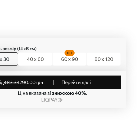
ь розмір (ШхВ см)
HIT
x 30
40 x 60
60 x 90
80 x 120
від
483
.33
290
.00
грн
Перейти далі
Ціна вказана зі
знижкою 40%
.