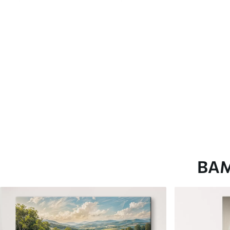
глянцевою поверхнею.
Штучний Холст
- матовий
Еко-Холст
- високоякісне
Автор
ART-HOLST
Номер артикулу
s37342
Додатково
Можна додати лакове пок
Доступні матеріали
ВА
Стандарт
Преміум
Від
290
.00
грн
Від
363
.00
грн
✓
✓
Яскраві, насичені кольори
Яскраві, насичені ко
✓
✓
Стійкість до вицвітання
Стійкість до вицвіта
✓
✓
Безпечне чорнило без запаху
Безпечне чорнило бе