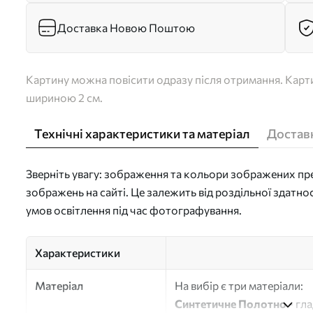
Доставка Новою Поштою
Картину можна повісити одразу після отримання. Карти
шириною 2 см.
Технічні характеристики та матеріал
Доставк
Зверніть увагу: зображення та кольори зображених пре
зображень на сайті. Це залежить від роздільної здатно
умов освітлення під час фотографування.
Характеристики
Матеріал
На вибір є три матеріали:
Синтетичне Полотно
- гл