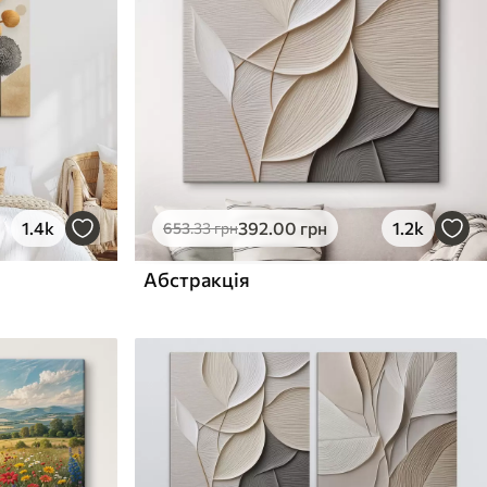
1.4k
392
.00
грн
1.2k
653
.33
грн
Абстракція