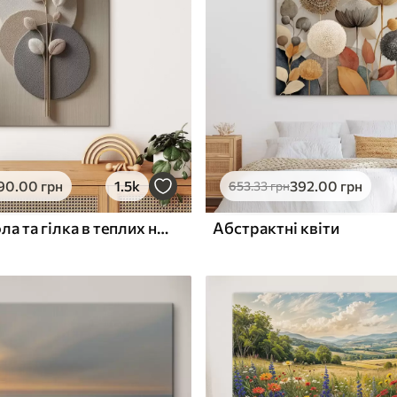
ю
Поверхня з текстурою
✓
полотна
✓
л
Екологічний матеріал
90
.00
грн
1.5k
392
.00
грн
653
.33
грн
Рельєфні кола та гілка в теплих нейтральних тонах
Абстрактні квіти