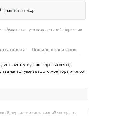
Гарантія на товар
на буде натягнута на дерев'яний підрамник
а та оплата
Поширені запитання
дметів можуть дещо відрізнятися від
сті та налаштувань вашого монітора, а також
адкий, зернистий синтетичний матеріал з