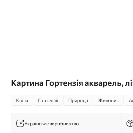
Картина Гортензія акварель, літ
природні кольори Арт. s37342
Квіти
Гортензії
Природа
Живопис
А
Українське виробництво