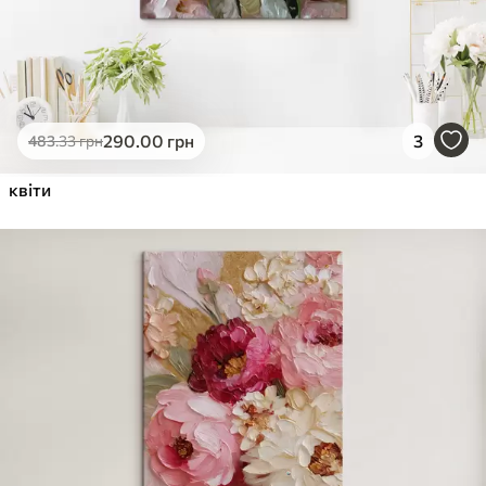
290
.00
грн
3
483
.33
грн
квіти