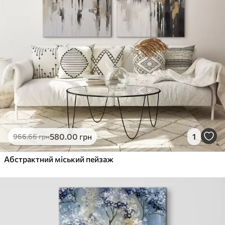
580
.00
грн
1
966
.66
грн
Абстрактний міський пейзаж