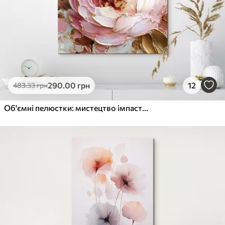
290
.00
грн
12
483
.33
грн
Об'ємні пелюстки: мистецтво імпасто з яскравою текстурою