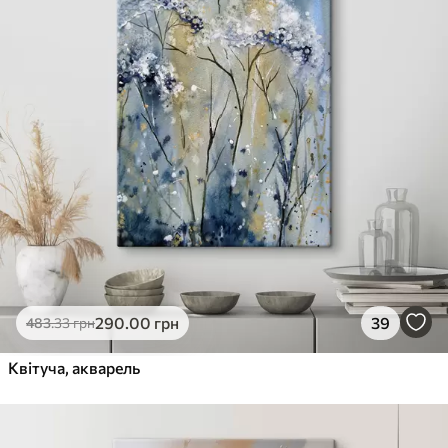
290
.00
грн
39
483
.33
грн
Квітуча, акварель