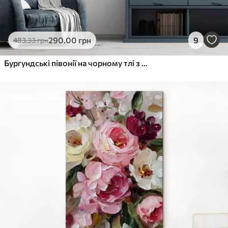
290
.00
грн
9
483
.33
грн
Бургундські півонії на чорному тлі з жовтими акцентами