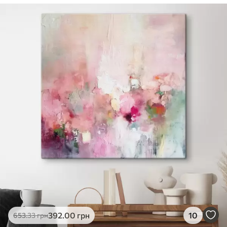
392
.00
грн
10
653
.33
грн