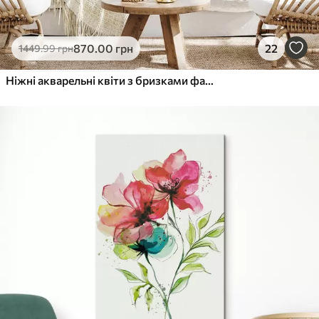
Еко-Преміум
870
.00
грн
22
1449
.99
грн
Від
455
.00
грн
✓
Яскраві, насичені кольори
Ніжні акварельні квіти з бризками фарби
✓
Стійкість до вицвітання
✓
Безпечне чорнило без запаху
✓
Поверхня з текстурою полотна
✓
Екологічний матеріал