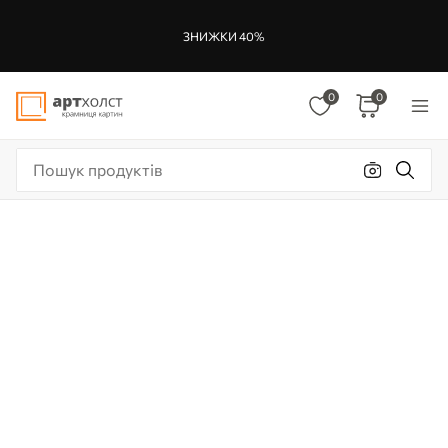
ЗНИЖКИ 40%
0
0