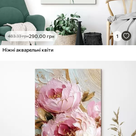
290
.00
грн
1
483
.33
грн
Ніжні акварельні квіти