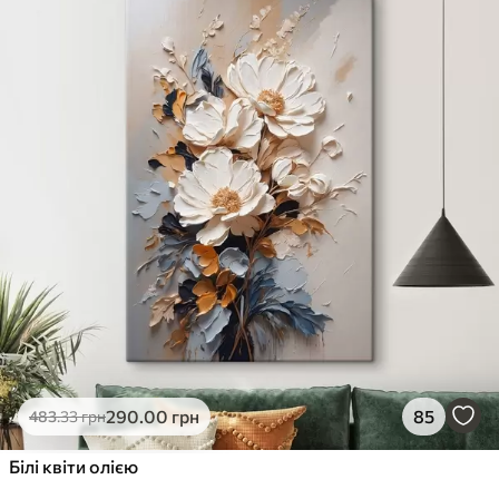
290
.00
грн
85
483
.33
грн
Білі квіти олією