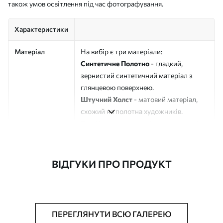
також умов освітлення під час фотографування.
Характеристики
Матеріал
На вибір є три матеріали:
Синтетичне Полотно
- гладкий,
зернистий синтетичний матеріал з
глянцевою поверхнею.
Штучний Холст
- матовий матеріал,
схожий на полотна художників.
Еко-Холст
- високоякісне полотно зі
100% бавовни.
Автор
ART-HOLST
ВІДГУКИ ПРО ПРОДУКТ
Номер артикулу
s39768
Додатково
Можна додати лакове покриття.
ПЕРЕГЛЯНУТИ ВСЮ ГАЛЕРЕЮ