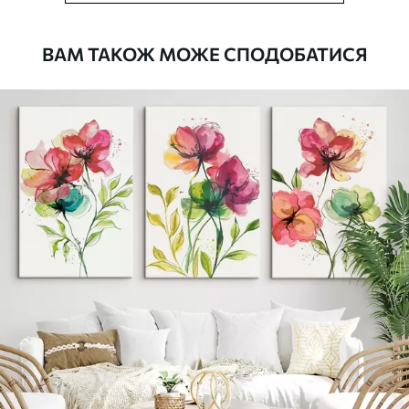
Доступні матеріали
ВАМ ТАКОЖ МОЖЕ СПОДОБАТИСЯ
Стандарт
Від
290
.00
грн
✓
Яскраві, насичені кольори
✓
Стійкість до вицвітання
✓
Безпечне чорнило без запаху
✗
Поверхня з текстурою полотна
✗
Екологічний матеріал
Преміум
Від
363
.00
грн
✓
Яскраві, насичені кольори
✓
Стійкість до вицвітання
✓
Безпечне чорнило без запаху
✓
Поверхня з текстурою полотна
✗
Екологічний матеріал