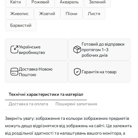
Квіти
Рожевий
Акварель
Зелений
Живопис
Жовтий
Піони
Листя
Барвистий
Готовий до відправки
Українське
протягом 1–3
виробництво
робочих днів
Доставка Новою
Гарантія на товар
Поштою
Технічні характеристики та матеріал
Доставка та оплата
Поширені запитання
Зверніть увагу: зображення та кольори зображених предметів
можуть дещо відрізнятися від зображень на сайті. Це залежить
від роздільної здатності та налаштувань вашого монітора, а