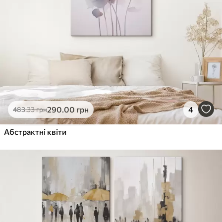
290
.00
грн
4
483
.33
грн
Абстрактні квіти