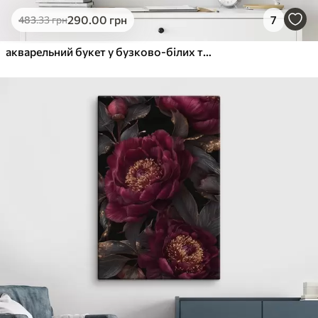
290
.00
грн
7
483
.33
грн
акварельний букет у бузково-білих тонах