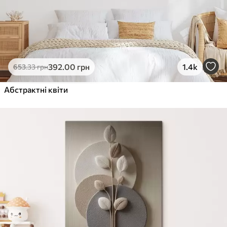
392
.00
грн
1.4k
653
.33
грн
Абстрактні квіти