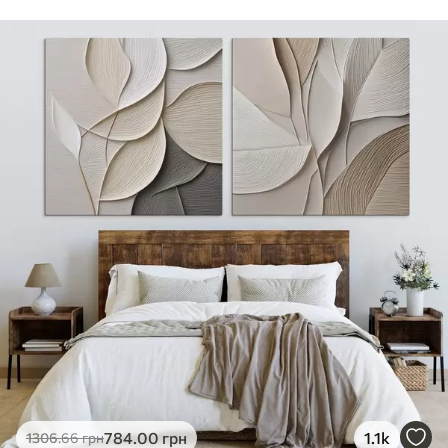
784
.00
грн
1.1k
1306
.66
грн