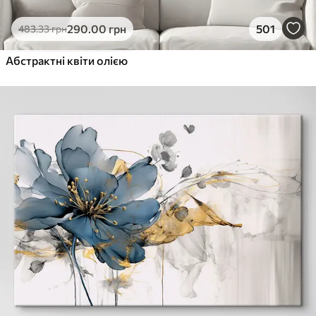
290
.00
грн
501
483
.33
грн
Абстрактні квіти олією