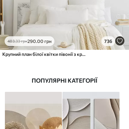
290
.00
грн
736
483
.33
грн
Крупний план білої квітки півонії з крапельками води на пелюстках на розмитому фоні
ПОПУЛЯРНІ КАТЕГОРІЇ