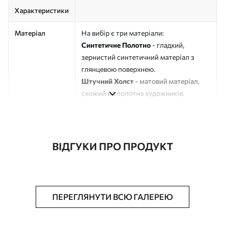
Характеристики
Матеріал
На вибір є три матеріали:
Синтетичне Полотно
- гладкий,
зернистий синтетичний матеріал з
глянцевою поверхнею.
Штучний Холст
- матовий матеріал,
схожий на полотна художників.
Еко-Холст
- високоякісне полотно зі
100% бавовни.
Автор
ART-HOLST
ВІДГУКИ ПРО ПРОДУКТ
Номер артикулу
s39340
Додатково
Можна додати лакове покриття.
ПЕРЕГЛЯНУТИ ВСЮ ГАЛЕРЕЮ
Доступні матеріали