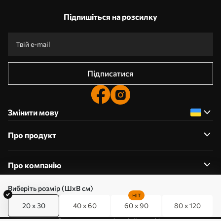
Підпишіться на розсилку
Підписатися
Змінити мову
Про продукт
Про компанію
Виберіть розмір (ШхВ см)
HIT
20 x 30
40 x 60
60 x 90
80 x 120
0800357223
Редагування дозволів на файли cookie