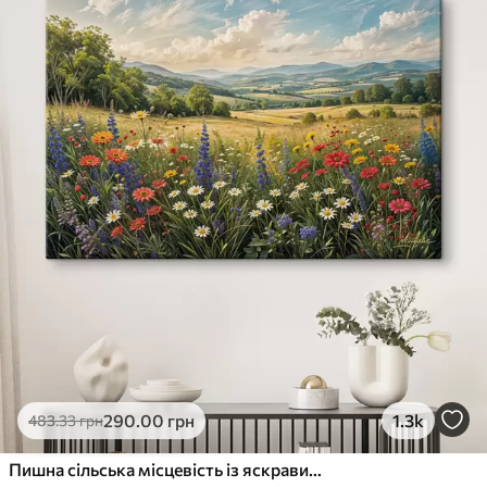
290
.00
грн
1.3k
483
.33
грн
Пишна сільська місцевість із яскравим лугом диких квітів, наповненим різнокольоровими квітами під хмарним небом