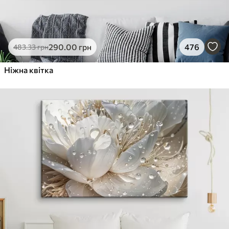
290
.00
грн
476
483
.33
грн
Ніжна квітка