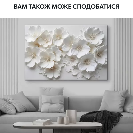
ВАМ ТАКОЖ МОЖЕ СПОДОБАТИСЯ
Стандарт
Від
290
.00
грн
✓
Яскраві, насичені кольори
✓
Стійкість до вицвітання
✓
Безпечне чорнило без запаху
✗
Поверхня з текстурою полотна
✗
Екологічний матеріал
Преміум
Від
363
.00
грн
✓
Яскраві, насичені кольори
✓
Стійкість до вицвітання
✓
Безпечне чорнило без запаху
✓
Поверхня з текстурою полотна
✗
Екологічний матеріал