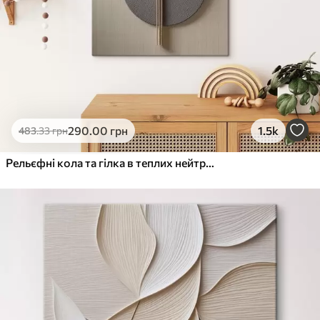
290
.00
грн
1.5k
483
.33
грн
Рельєфні кола та гілка в теплих нейтральних тонах