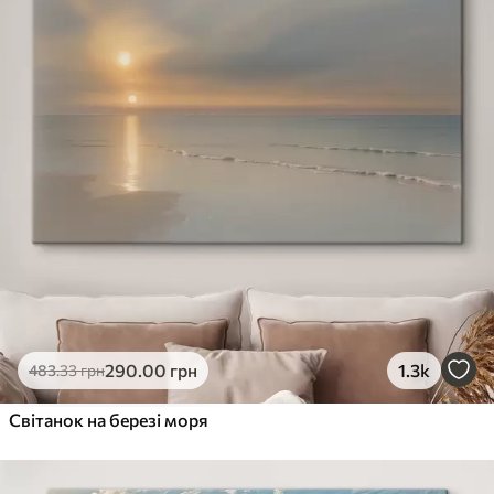
290
.00
грн
1.3k
483
.33
грн
Світанок на березі моря