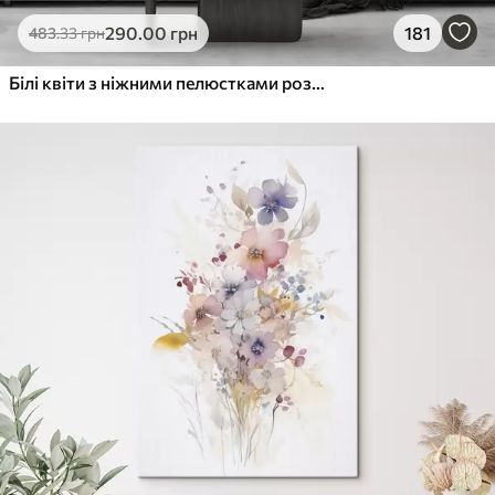
Еко-Преміум
290
.00
грн
181
483
.33
грн
Від
455
.00
грн
✓
Яскраві, насичені кольори
Білі квіти з ніжними пелюстками розташовані в красивому квітковому візерунку на світлому фоні
✓
Стійкість до вицвітання
✓
Безпечне чорнило без запаху
✓
Поверхня з текстурою полотна
✓
Екологічний матеріал