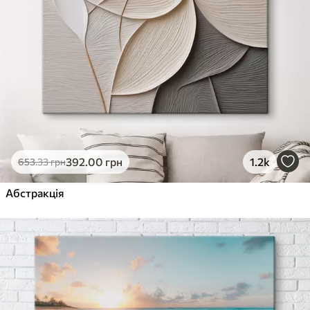
392
.00
грн
1.2k
653
.33
грн
Абстракція