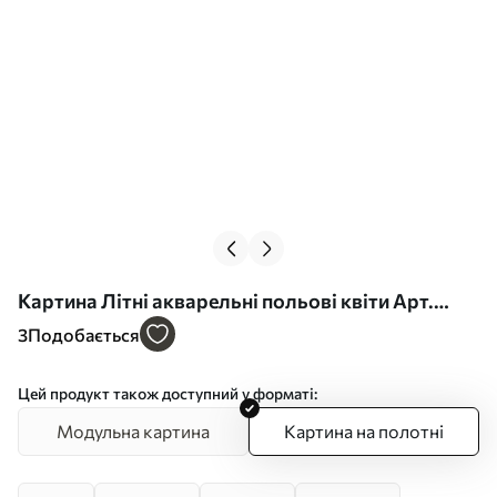
Картина Літні акварельні польові квіти Арт.
s39340
3
Подобається
Цей продукт також доступний у форматі:
Модульна картина
Картина на полотні