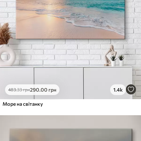
290
.00
грн
1.4k
483
.33
грн
Море на світанку