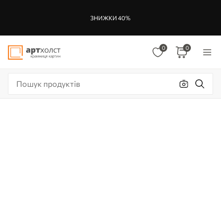
ЗНИЖКИ 40%
0
0