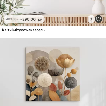
290
.00
грн
7
483
.33
грн
Квіти імітують акварель