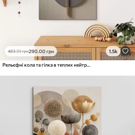
290
.00
грн
1.5k
483
.33
грн
Рельєфні кола та гілка в теплих нейтральних тонах