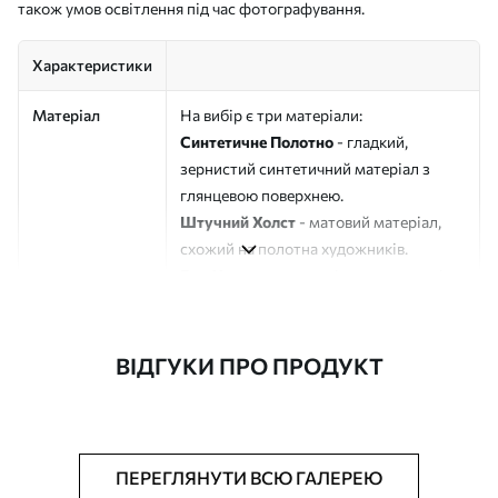
також умов освітлення під час фотографування.
Характеристики
Матеріал
На вибір є три матеріали:
Синтетичне Полотно
- гладкий,
зернистий синтетичний матеріал з
глянцевою поверхнею.
Штучний Холст
- матовий матеріал,
схожий на полотна художників.
Еко-Холст
- високоякісне полотно зі
100% бавовни.
Автор
ART-HOLST
ВІДГУКИ ПРО ПРОДУКТ
Номер артикулу
s39338
Додатково
Можна додати лакове покриття.
ПЕРЕГЛЯНУТИ ВСЮ ГАЛЕРЕЮ