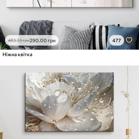
290
.00
грн
477
483
.33
грн
Ніжна квітка