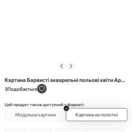
Картина Барвисті акварельні польові квіти Арт.
s39338
3
Подобається
Цей продукт також доступний у форматі:
Модульна картина
Картина на полотні