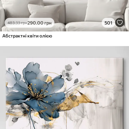
290
.00
грн
501
483
.33
грн
Абстрактні квіти олією