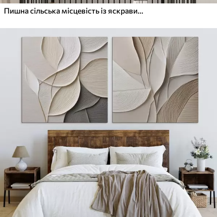
Пишна сільська місцевість із яскравим лугом диких квітів, наповненим різнокольоровими квітами під хмарним небом