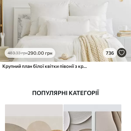
290
.00
грн
736
483
.33
грн
Крупний план білої квітки півонії з крапельками води на пелюстках на розмитому фоні
ПОПУЛЯРНІ КАТЕГОРІЇ