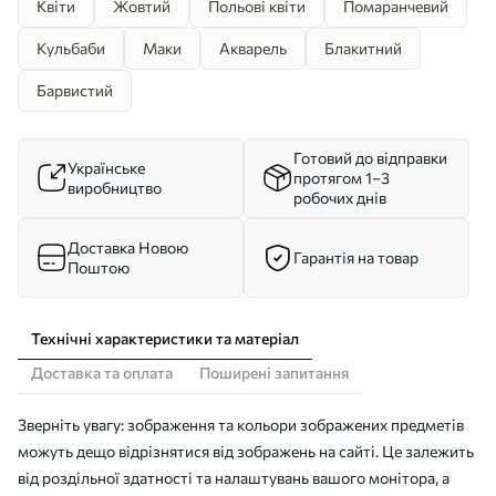
Квіти
Жовтий
Польові квіти
Помаранчевий
Кульбаби
Маки
Акварель
Блакитний
Барвистий
Готовий до відправки
Українське
протягом 1–3
виробництво
робочих днів
Доставка Новою
Гарантія на товар
Поштою
Технічні характеристики та матеріал
Доставка та оплата
Поширені запитання
Зверніть увагу: зображення та кольори зображених предметів
можуть дещо відрізнятися від зображень на сайті. Це залежить
від роздільної здатності та налаштувань вашого монітора, а