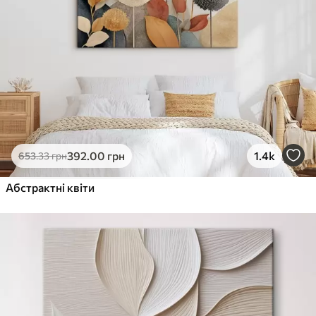
392
.00
грн
1.4k
653
.33
грн
Абстрактні квіти