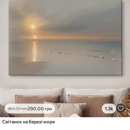
290
.00
грн
1.3k
483
.33
грн
Світанок на березі моря