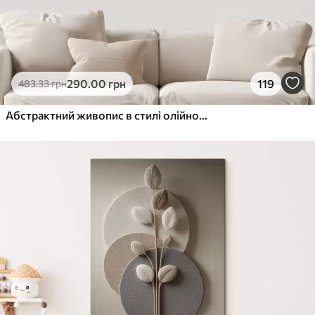
290
.00
грн
119
483
.33
грн
Абстрактний живопис в стилі олійного живопису