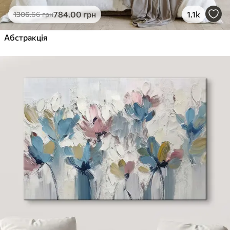
784
.00
грн
1.1k
1306
.66
грн
Абстракція