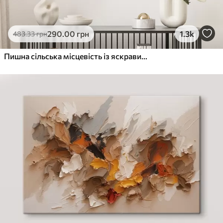
Еко-Преміум
290
.00
грн
1.3k
483
.33
грн
Від
455
.00
грн
✓
Яскраві, насичені кольори
Пишна сільська місцевість із яскравим лугом диких квітів, наповненим різнокольоровими квітами під хмарним небом
✓
Стійкість до вицвітання
✓
Безпечне чорнило без запаху
✓
Поверхня з текстурою полотна
✓
Екологічний матеріал