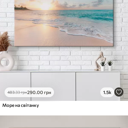
290
.00
грн
1.5k
483
.33
грн
Море на світанку