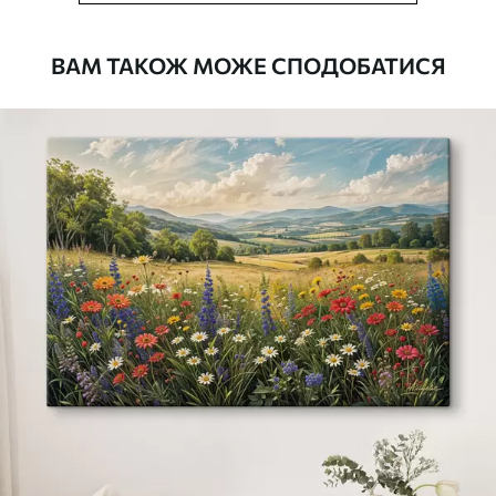
Доступні матеріали
ВАМ ТАКОЖ МОЖЕ СПОДОБАТИСЯ
Стандарт
Від
290
.00
грн
✓
Яскраві, насичені кольори
✓
Стійкість до вицвітання
✓
Безпечне чорнило без запаху
✗
Поверхня з текстурою полотна
✗
Екологічний матеріал
Преміум
Від
363
.00
грн
✓
Яскраві, насичені кольори
✓
Стійкість до вицвітання
✓
Безпечне чорнило без запаху
✓
Поверхня з текстурою полотна
✗
Екологічний матеріал