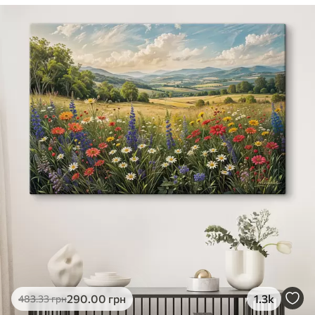
290
.00
грн
1.3k
483
.33
грн