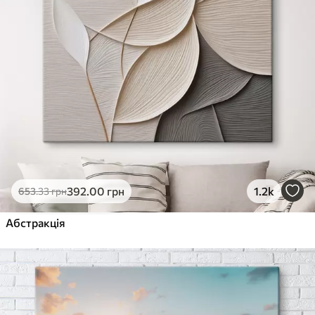
392
.00
грн
1.2k
653
.33
грн
Абстракція