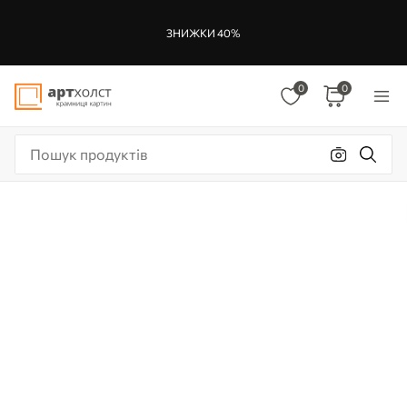
ЗНИЖКИ 40%
0
0