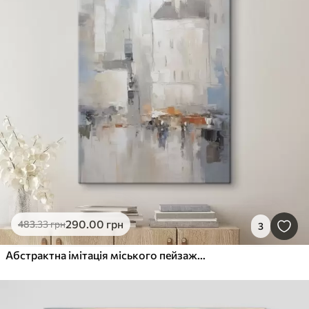
290
.00
грн
483
.33
грн
3
Абстрактна імітація міського пейзажу в живописі