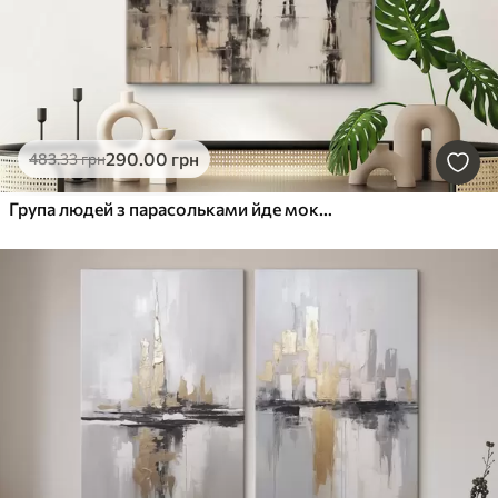
290
.00
грн
483
.33
грн
Група людей з парасольками йде мокрою вулицею міста