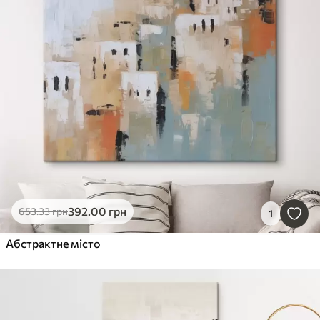
392
.00
грн
653
.33
грн
1
Абстрактне місто