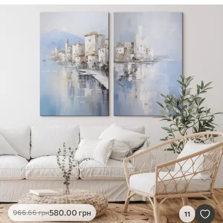
580
.00
грн
966
.66
грн
11