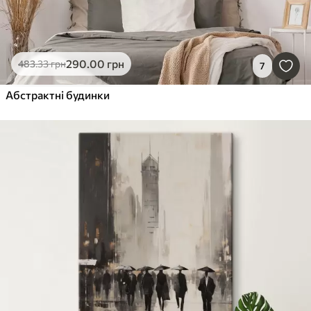
290
.00
грн
483
.33
грн
7
Абстрактні будинки