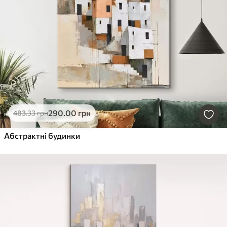
290
.00
грн
483
.33
грн
Абстрактні будинки