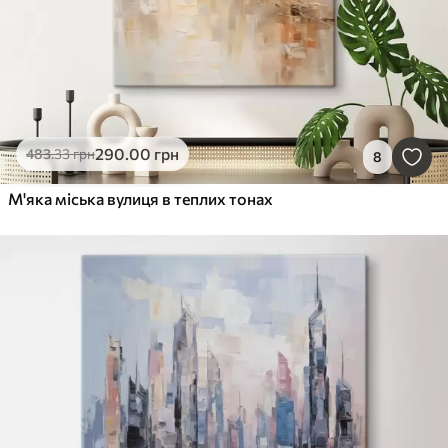
290
.00
грн
483
.33
грн
8
М'яка міська вулиця в теплих тонах