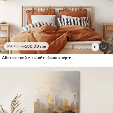
580
.00
грн
966
.66
грн
8
Абстрактний міський пейзаж з вертикальними мазками в відтінках оранжевого, синього та білого, стиль живопису