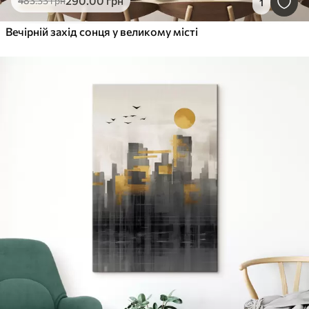
290
.00
грн
483
.33
грн
1
Вечірній захід сонця у великому місті