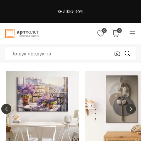
ЗНИЖКИ 40%
0
0