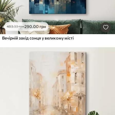
290
.00
грн
483
.33
грн
Вечірній захід сонця у великому місті