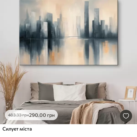
290
.00
грн
483
.33
грн
Силует міста