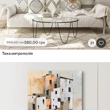
580
.00
грн
966
.66
грн
21
Тиха метрополія