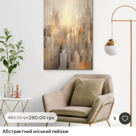
290
.00
грн
483
.33
грн
5
Абстрактний міський пейзаж