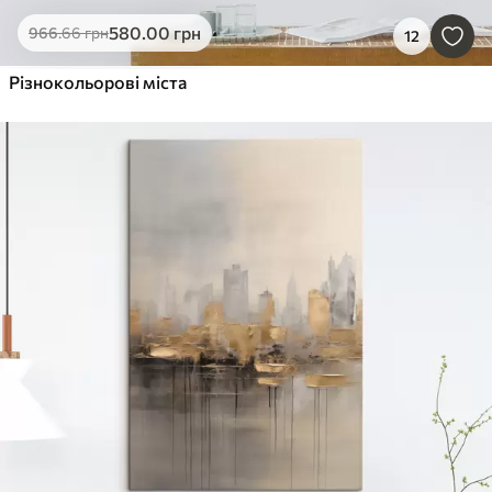
580
.00
грн
966
.66
грн
12
Різнокольорові міста