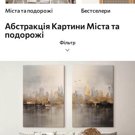
Міста та подорожі
Бестселери
Абстракція Картини Міста та
подорожі
Фільтр
абстракція
Формат зображення
Картини Міста та подорожі
Найпопулярніші
Очистити фільтр