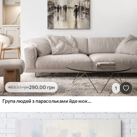
290
.00
грн
483
.33
грн
1
Група людей з парасольками йде мокрою вулицею міста