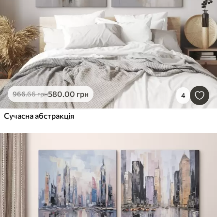
580
.00
грн
966
.66
грн
4
Сучасна абстракція