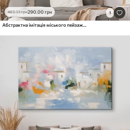
290
.00
грн
483
.33
грн
1
Абстрактна імітація міського пейзажу в живописі