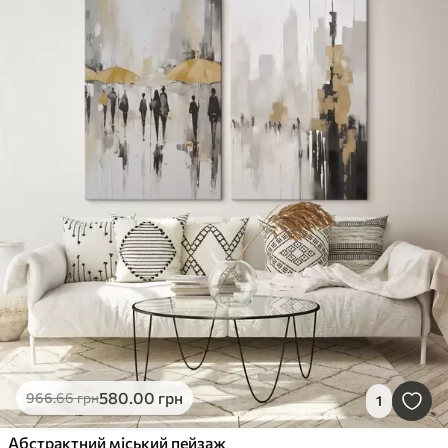
580
.00
грн
966
.66
грн
1
Абстрактний міський пейзаж