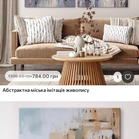
784
.00
грн
1306
.66
грн
1
Абстрактна міська імітація живопису