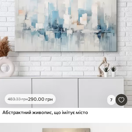
290
.00
грн
483
.33
грн
7
Абстрактний живопис, що імітує місто