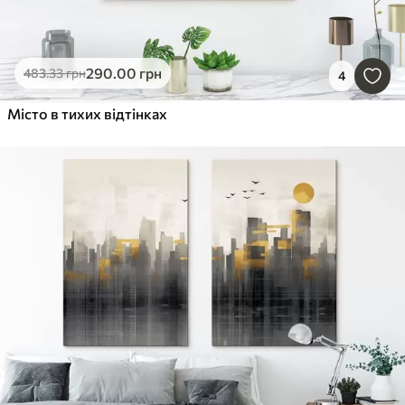
290
.00
грн
483
.33
грн
4
Місто в тихих відтінках