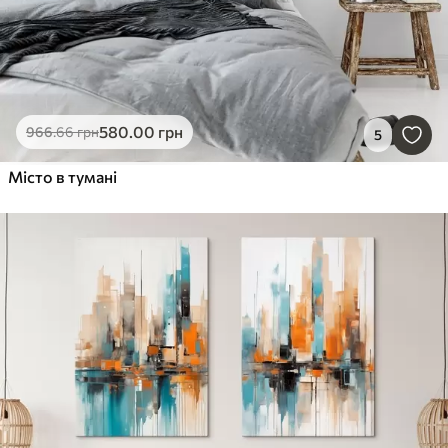
580
.00
грн
966
.66
грн
5
Місто в тумані