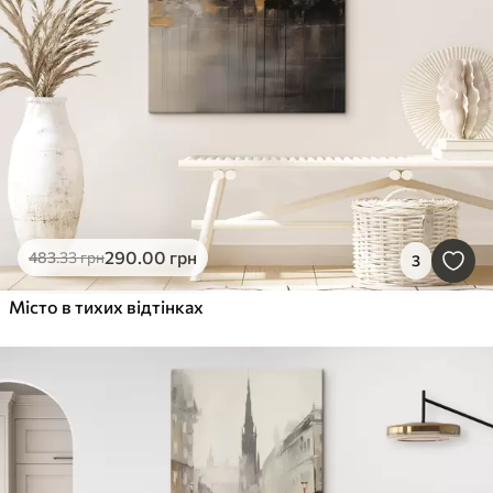
290
.00
грн
483
.33
грн
3
Місто в тихих відтінках