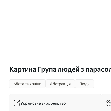
Картина Група людей з парас
вулицею міста Арт. s49168
Міста та країни
Абстракція
Люди
Українське виробництво