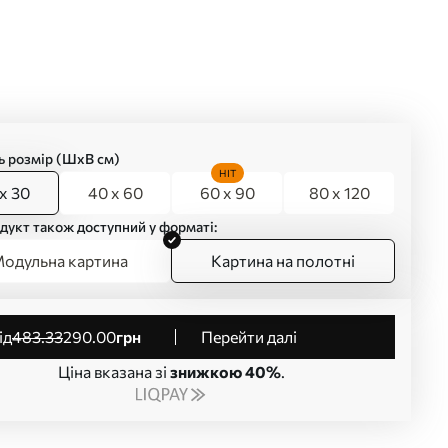
ь розмір (ШхВ см)
HIT
x 30
40 x 60
60 x 90
80 x 120
дукт також доступний у форматі:
одульна картина
Картина на полотні
від
483
.33
290
.00
грн
Перейти далі
Ціна вказана зі
знижкою 40%
.