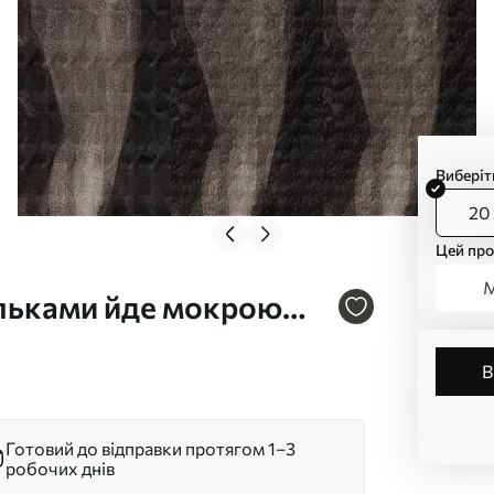
Виберіт
20 
Цей про
М
ольками йде мокрою
Готовий до відправки протягом 1–3
робочих днів