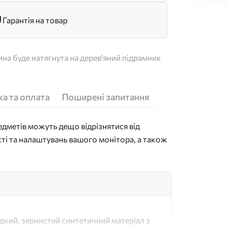
Гарантія на товар
на буде натягнута на дерев'яний підрамник
а та оплата
Поширені запитання
дметів можуть дещо відрізнятися від
сті та налаштувань вашого монітора, а також
адкий, зернистий синтетичний матеріал з