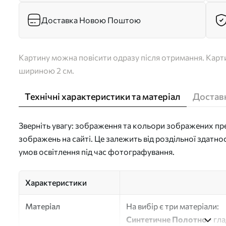
Доставка Новою Поштою
Картину можна повісити одразу після отримання. Карти
шириною 2 см.
Технічні характеристики та матеріал
Доставк
Зверніть увагу: зображення та кольори зображених пре
зображень на сайті. Це залежить від роздільної здатно
умов освітлення під час фотографування.
Характеристики
Матеріал
На вибір є три матеріали:
Синтетичне Полотно
- гл