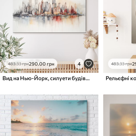
Поверхня з текстурою
Поверхня з текстуро
✗
✓
полотна
полотна
✗
✗
Екологічний матеріал
Екологічний матеріа
290
.00
грн
4
2
483
.33
грн
483
.33
грн
Вид на Нью-Йорк, силуети будівель, акварель