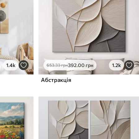
1.4k
392
.00
грн
1.2k
653
.33
грн
Абстракція