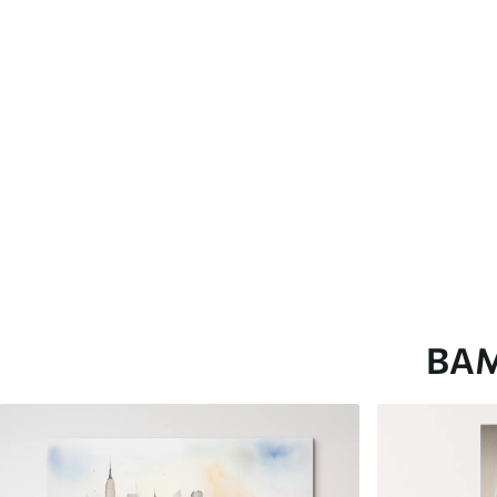
глянцевою поверхнею.
Штучний Холст
- матовий
Еко-Холст
- високоякісне
Автор
ART-HOLST
Номер артикулу
s49168
Додатково
Можна додати лакове пок
Доступні матеріали
ВА
Стандарт
Преміум
Від
290
.00
грн
Від
363
.00
грн
✓
✓
Яскраві, насичені кольори
Яскраві, насичені ко
✓
✓
Стійкість до вицвітання
Стійкість до вицвіта
✓
✓
Безпечне чорнило без запаху
Безпечне чорнило бе