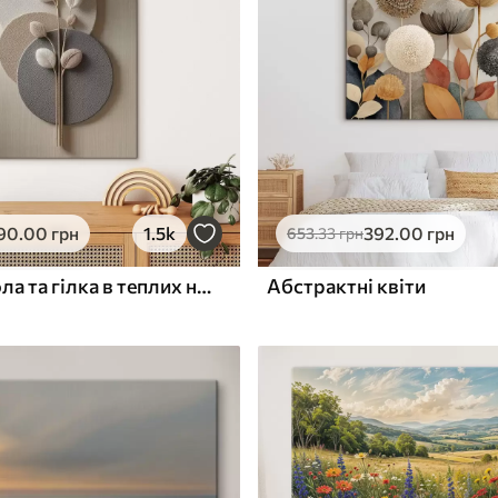
ю
Поверхня з текстурою
✓
полотна
✓
л
Екологічний матеріал
90
.00
грн
1.5k
392
.00
грн
653
.33
грн
Рельєфні кола та гілка в теплих нейтральних тонах
Абстрактні квіти