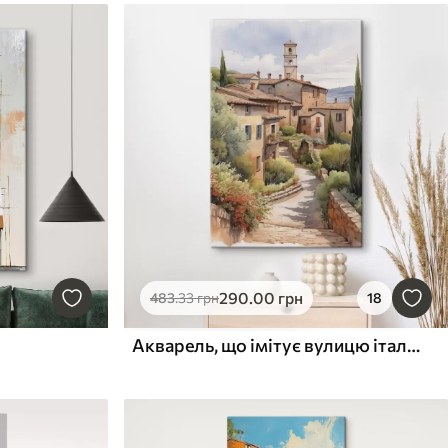
290
.00
грн
483
.33
грн
18
Акварель, що імітує вулицю італійського передмістя