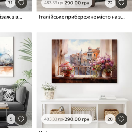
290
.00
грн
71
483
.33
грн
72
Абстрактний міський пейзаж з високими будівлями у відтінках коричневого, сірого та білого, що відображаються у воді внизу
Італійське прибережне місто на заході сонця з барвистими будівлями вздовж набережної та човнами, що пливуть у спокійних водах
290
.00
грн
5
483
.33
грн
20