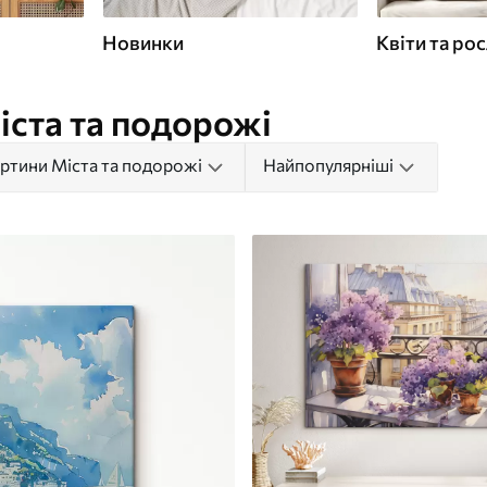
Новинки
Квіти та ро
іста та подорожі
ртини Міста та подорожі
Найпопулярніші