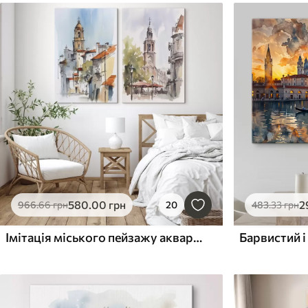
580
.00
грн
2
966
.66
грн
20
483
.33
грн
Імітація міського пейзажу аквареллю