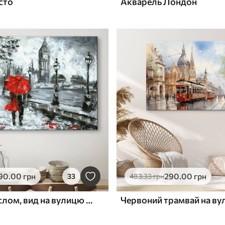
сто
Акварель Лондон
90
.00
грн
290
.00
грн
33
483
.33
грн
Картина маслом, вид на вулицю Лондона в чорно-білих тонах