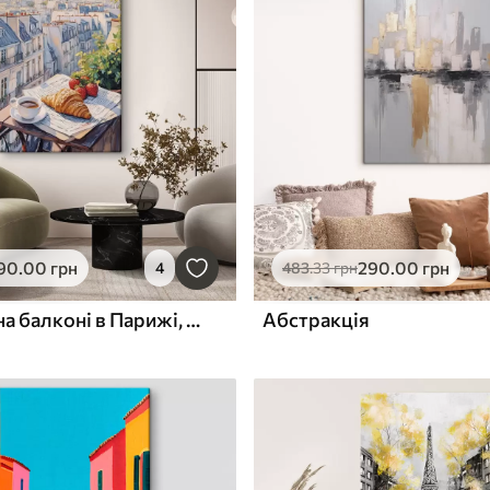
90
.00
грн
290
.00
грн
4
483
.33
грн
Схід сонця на балконі в Парижі, Ейфелева вежа, полуниця, кава, журнал
Абстракція