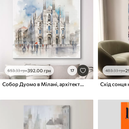
392
.00
грн
2
653
.33
грн
17
483
.33
грн
Собор Дуомо в Мілані, архітектура, місто, дощ, акварель, синій, сірий, люди йдуть