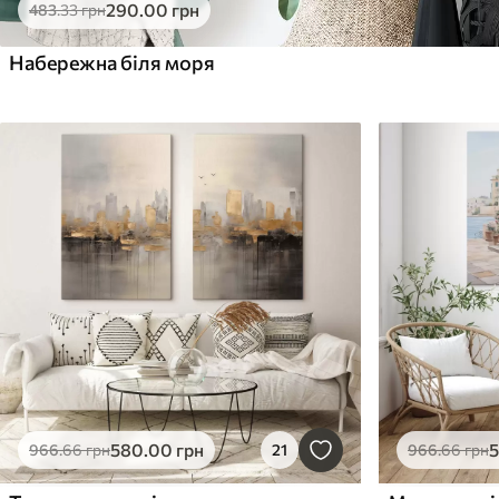
290
.00
грн
483
.33
грн
Набережна біля моря
580
.00
грн
966
.66
грн
21
966
.66
грн