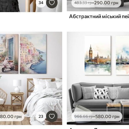
290
.00
грн
34
483
.33
грн
580
.00
грн
580
.00
грн
23
966
.66
грн