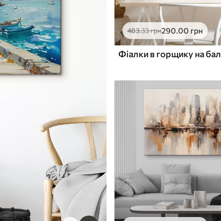
290
.00
грн
483
.33
грн