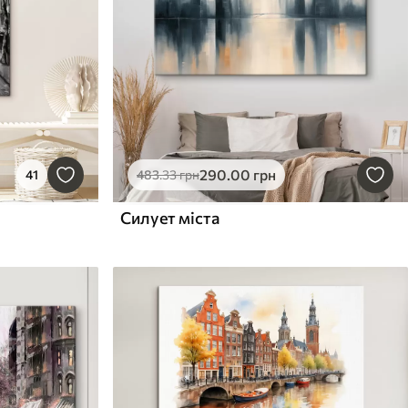
290
.00
грн
41
483
.33
грн
Силует міста