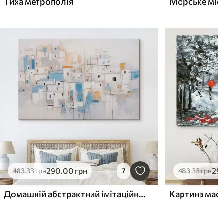
Тиха метрополія
Морське мі
290
.00
грн
2
483
.33
грн
7
483
.33
грн
Домашній абстрактний імітаційний живопис