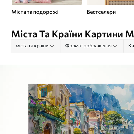
Міста та подорожі
Бестселери
Міста Та Країни Картини М
міста та країни
Формат зображення
Ка