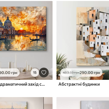
90
.00
грн
290
.00
грн
15
483
.33
грн
Барвистий і драматичний захід сонця над Гранд-каналом у Венеції, Італія, акварель
Абстрактні будинки