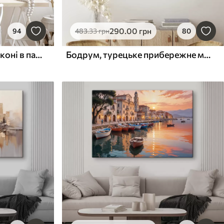
290
.00
грн
94
483
.33
грн
80
Фіалки в горщику на балконі в паризькій акварелі
Бодрум, турецьке прибережне місто