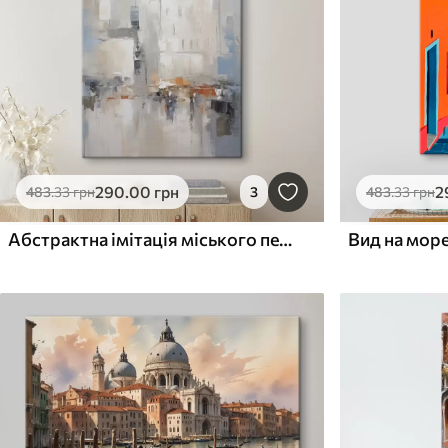
290
.00
грн
2
483
.33
грн
3
483
.33
грн
Абстрактна імітація міського пейзажу в живописі
Вид на море