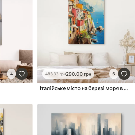
290
.00
грн
4
483
.33
грн
6
Італійське місто на березі моря в стилі олійного живопису