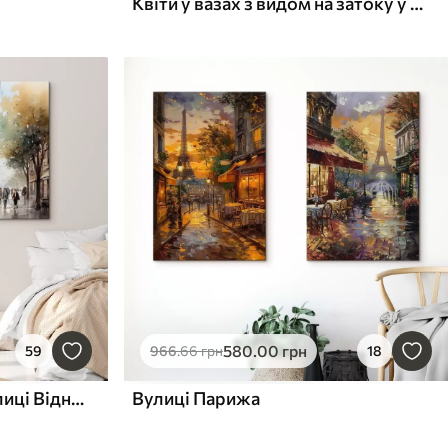
Квіти у вазах з видом на затоку у венеціанській акварелі
580
.00
грн
59
966
.66
грн
18
Червоний трамвай на вулиці Відня акварель
Вулиці Парижа