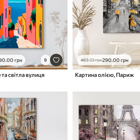
90
.00
грн
290
.00
грн
9
483
.33
грн
 та світла вулиця
Картина олією, Париж