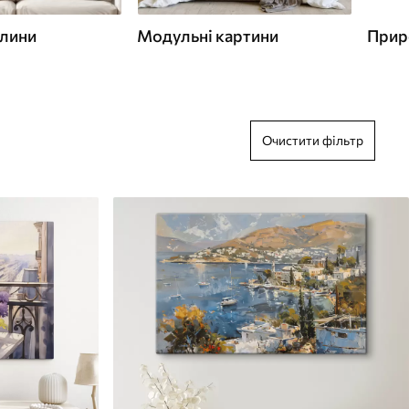
слини
Модульні картини
Прир
Очистити фільтр