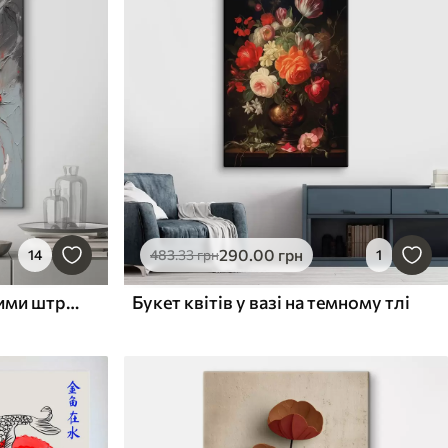
290
.00
грн
14
483
.33
грн
1
Червоні квіти з фактурними штрихами на світлому тлі
Букет квітів у вазі на темному тлі