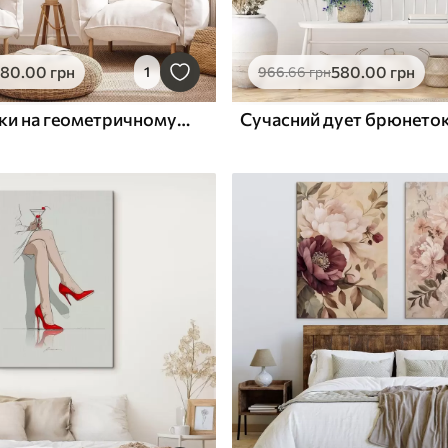
580
.00
грн
580
.00
грн
1
966
.66
грн
Графічні маки на геометричному тлі
Сучасний дует брюнето