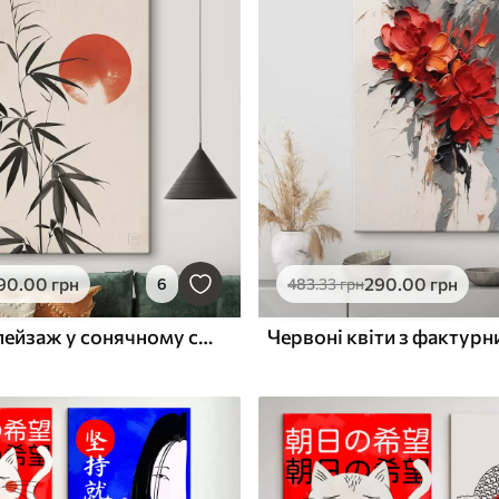
90
.00
грн
290
.00
грн
6
483
.33
грн
Японський пейзаж у сонячному світлі