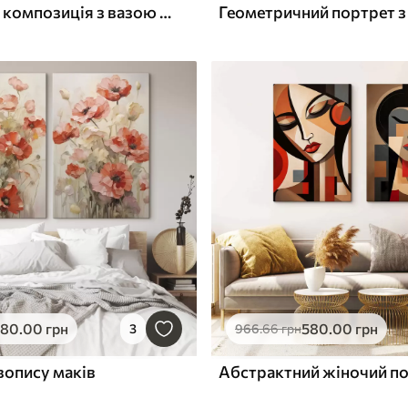
Абстрактна композиція з вазою та квітами
580
.00
грн
580
.00
грн
3
966
.66
грн
вопису маків
Абстрактний жіночий п