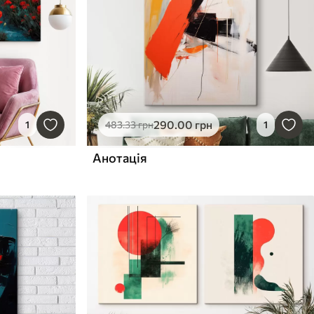
290
.00
грн
1
483
.33
грн
1
Анотація