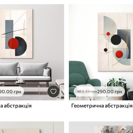
90
.00
грн
290
.00
грн
483
.33
грн
а абстракція
Геометрична абстракція