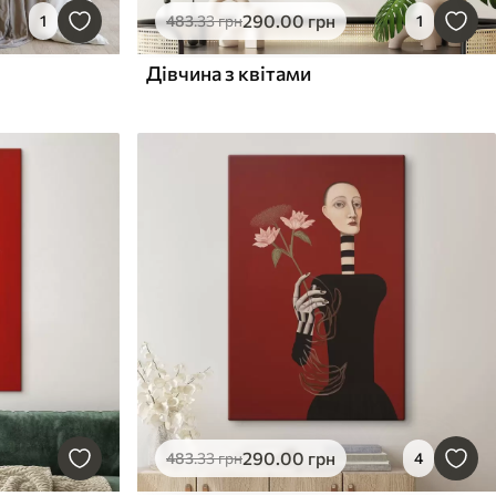
290
.00
грн
1
483
.33
грн
1
Дівчина з квітами
290
.00
грн
483
.33
грн
4