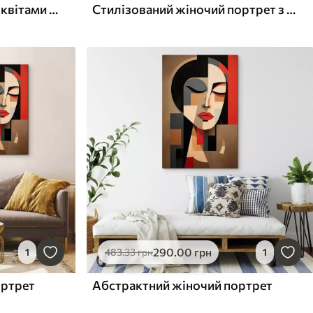
Геометричний портрет з квітами на червоному тлі
Стилізований жіночий портрет з квітами
290
.00
грн
1
483
.33
грн
1
ортрет
Абстрактний жіночий портрет