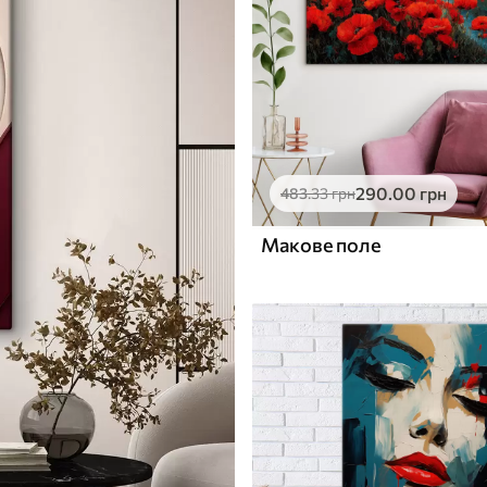
290
.00
грн
483
.33
грн
Макове поле