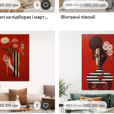
90
.00
грн
580
.00
грн
3
966
.66
грн
Червоні туфлі на підборах і мартіні
Вінтажні півонії
90
.00
грн
290
.00
грн
2
483
.33
грн