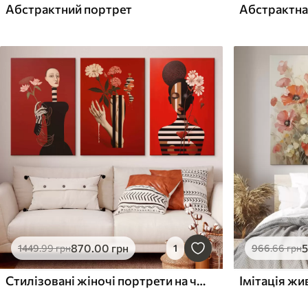
Абстрактний портрет
870
.00
грн
1449
.99
грн
1
966
.66
грн
Стилізовані жіночі портрети на червоному тлі
Імітація жи