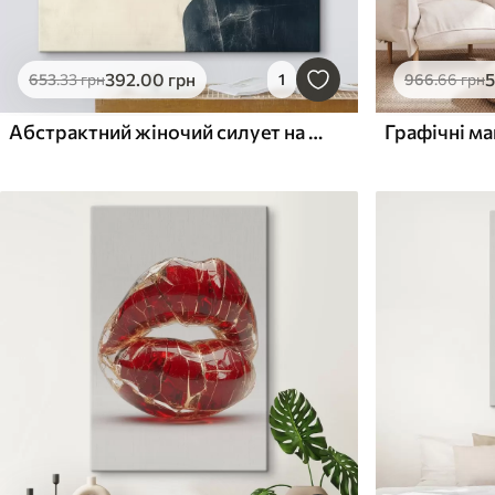
392
.00
грн
653
.33
грн
1
966
.66
грн
Абстрактний жіночий силует на тлі коралових і блакитних хвиль у мінімалістичному стилі