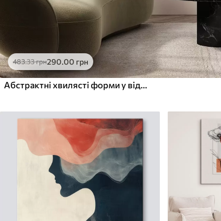
290
.00
грн
483
.33
грн
Абстрактні хвилясті форми у відтінках бордо та кремового, багатошарові текстури