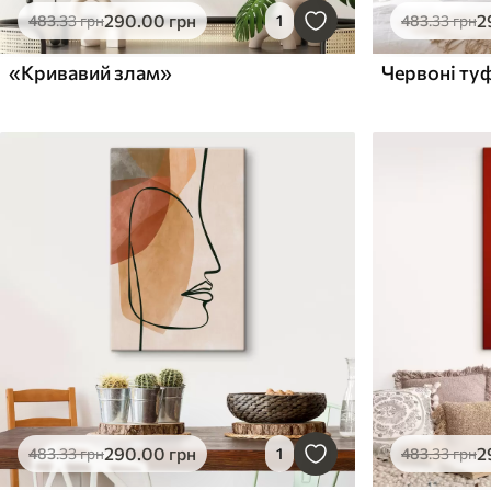
290
.00
грн
2
483
.33
грн
1
483
.33
грн
«Кривавий злам»
290
.00
грн
2
483
.33
грн
1
483
.33
грн