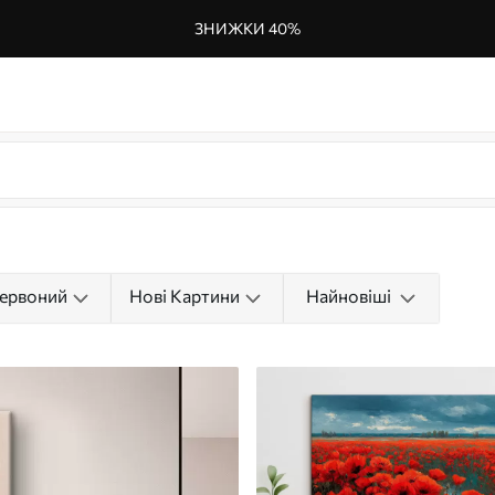
ЗНИЖКИ 40%
ервоний
Нові Картини
Найновіші