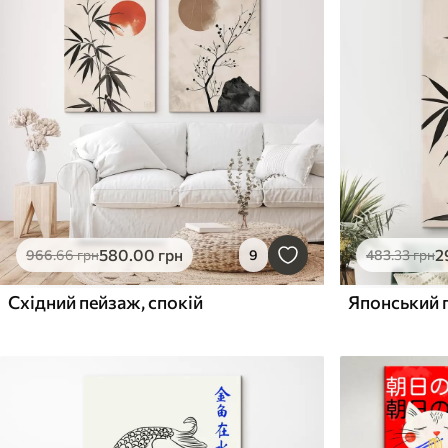
580
.00
грн
2
966
.66
грн
9
483
.33
грн
Східний пейзаж, спокій