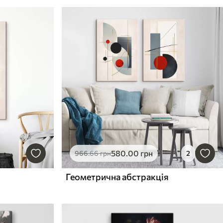
580
.00
грн
966
.66
грн
2
Геометрична абстракція