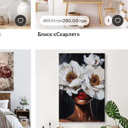
290
.00
грн
483
.33
грн
1
к
Блиск «Скарлет»