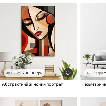
290
.00
грн
2
483
.33
грн
483
.33
грн
Абстрактний жіночий портрет
Геометричн