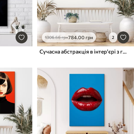
784
.00
грн
1306
.66
грн
2
Сучасна абстракція в інтер'єрі з графічними акцентами та квітковими мотивами