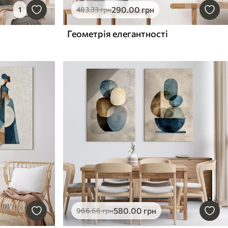
290
.00
грн
1
483
.33
грн
Геометрія елегантності
580
.00
грн
966
.66
грн