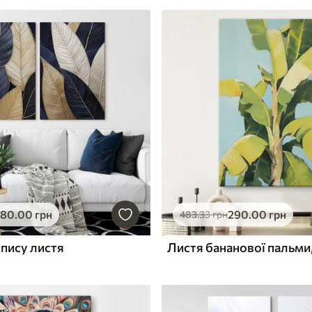
580
.00
грн
290
.00
грн
483
.33
грн
зпису листя