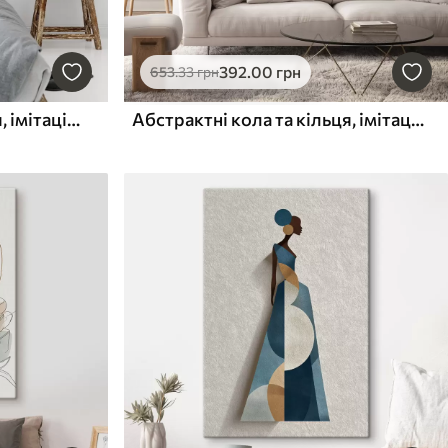
392
.00
грн
653
.33
грн
Квіти, плоска ілюстрація, імітація живопису
Абстрактні кола та кільця, імітація живопису