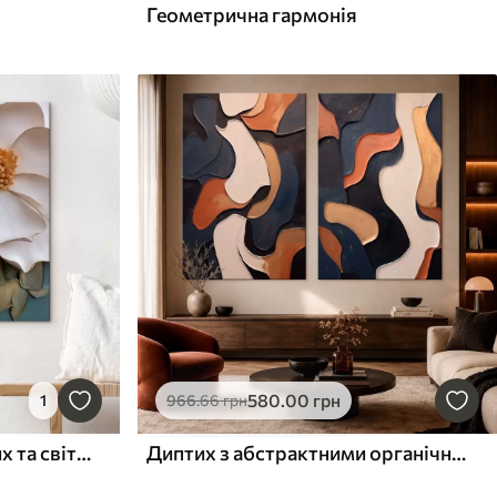
Геометрична гармонія
580
.00
грн
1
966
.66
грн
Об'ємні квіти у блакитних та світлих відтінках
Диптих з абстрактними органічними формами