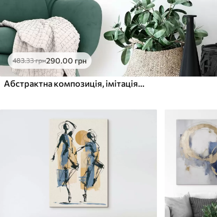
290
.00
грн
483
.33
грн
Абстрактна композиція, імітація живопису