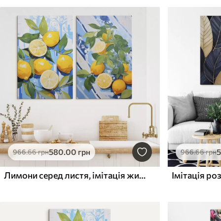
580
.00
грн
966
.66
грн
966
.66
грн
Лимони серед листя, імітація живопису
Імітація ро