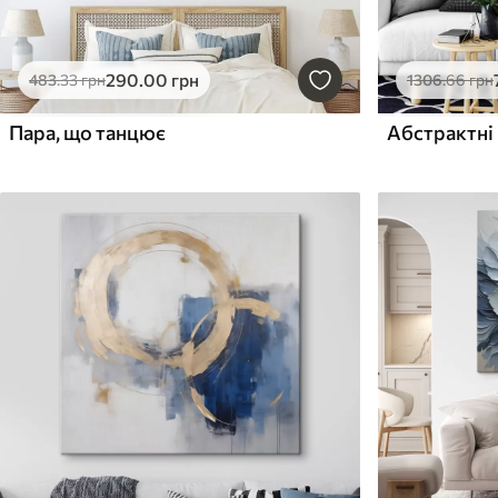
290
.00
грн
483
.33
грн
1306
.66
грн
Пара, що танцює