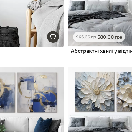
580
.00
грн
966
.66
грн