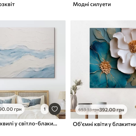
озквіт
Модні силуети
90
.00
грн
1
392
.00
грн
653
.33
грн
Абстрактні хвилі у світло-блакитних тонах