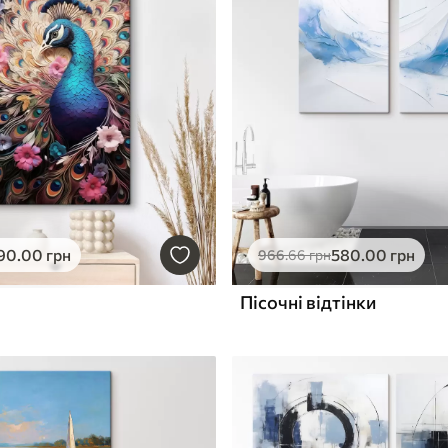
90
.00
грн
580
.00
грн
966
.66
грн
Пісочні відтінки