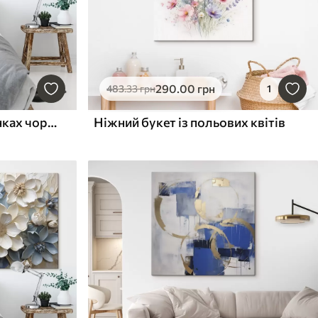
290
.00
грн
483
.33
грн
1
Абстрактні хвилі у відтінках чорного та теракоти
Ніжний букет із польових квітів