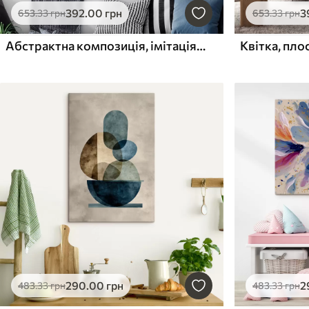
392
.00
грн
3
653
.33
грн
653
.33
грн
Абстрактна композиція, імітація живопису
290
.00
грн
2
483
.33
грн
483
.33
грн