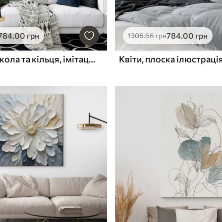
784
.00
грн
784
.00
грн
1306
.66
грн
Абстрактні кола та кільця, імітація живопису