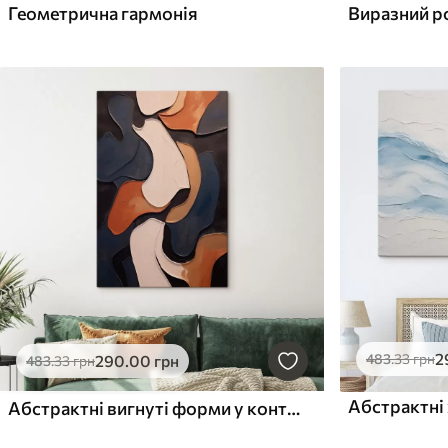
Геометрична гармонія
Виразний р
2
483
.33
грн
290
.00
грн
483
.33
грн
Абстрактні вигнуті форми у контрастних тонах