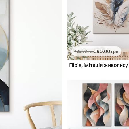
290
.00
грн
483
.33
грн
Пір'я, імітація живопису