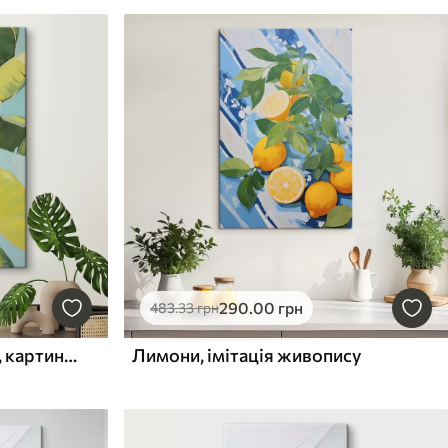
290
.00
грн
483
.33
грн
Листя бананової пальми, картина в стилі імітації
Лимони, імітація живопису