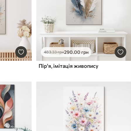
290
.00
грн
483
.33
грн
Пір'я, імітація живопису