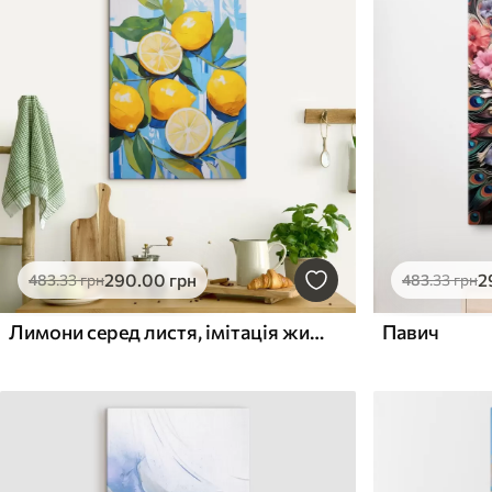
290
.00
грн
2
483
.33
грн
483
.33
грн
Лимони серед листя, імітація живопису
Павич