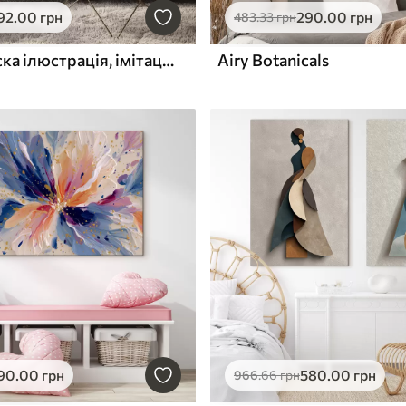
92
.00
грн
290
.00
грн
483
.33
грн
Квітка, плоска ілюстрація, імітація живопису
Airy Botanicals
90
.00
грн
580
.00
грн
966
.66
грн