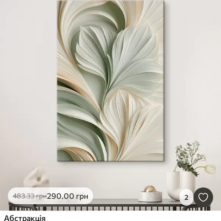
290
.00
грн
483
.33
грн
2
Абстракція