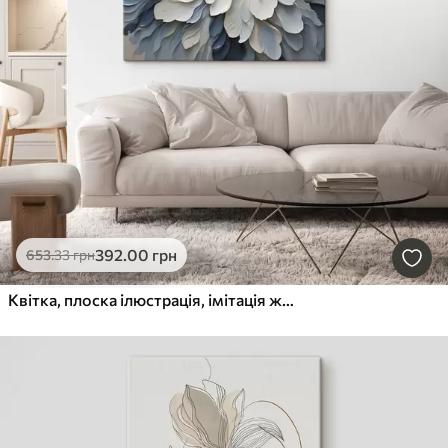
392
.00
грн
653
.33
грн
Квітка, плоска ілюстрація, імітація живопису