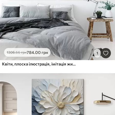
784
.00
грн
1306
.66
грн
1
Квіти, плоска ілюстрація, імітація живопису