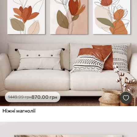
870
.00
грн
1449
.99
грн
Ніжні магнолії