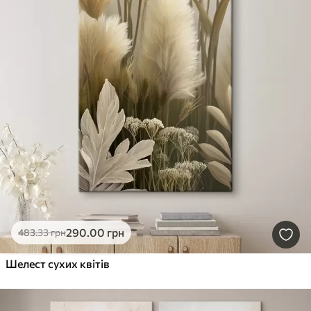
290
.00
грн
483
.33
грн
Шелест сухих квітів