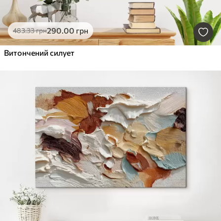
290
.00
грн
483
.33
грн
Витончений силует