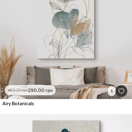
290
.00
грн
483
.33
грн
1
Airy Botanicals