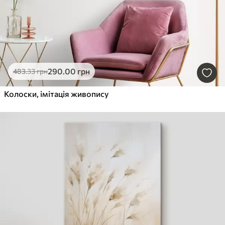
290
.00
грн
483
.33
грн
Колоски, імітація живопису