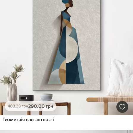
290
.00
грн
483
.33
грн
Геометрія елегантності