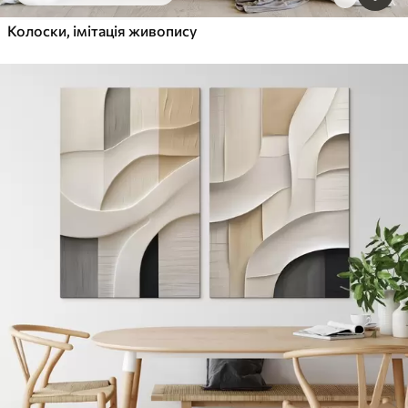
Колоски, імітація живопису