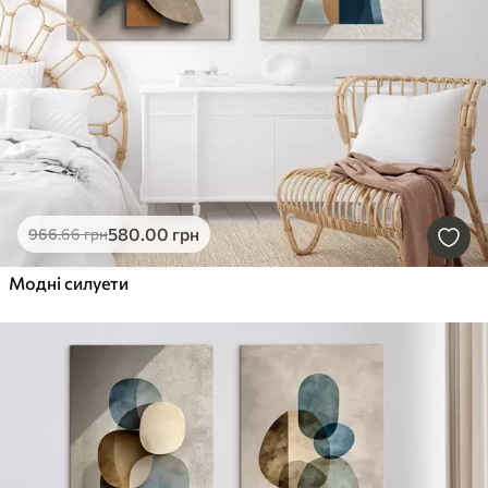
580
.00
грн
966
.66
грн
Модні силуети