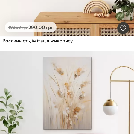
290
.00
грн
483
.33
грн
Рослинність, імітація живопису