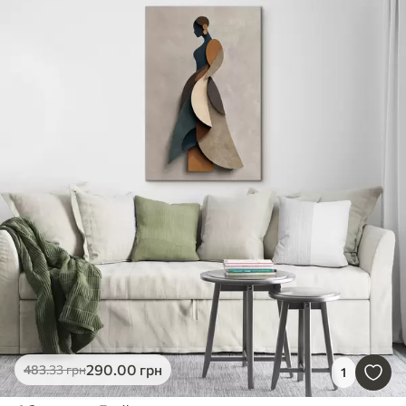
290
.00
грн
483
.33
грн
1