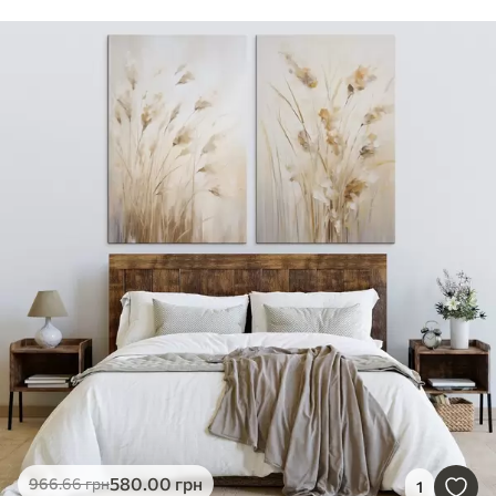
580
.00
грн
966
.66
грн
1