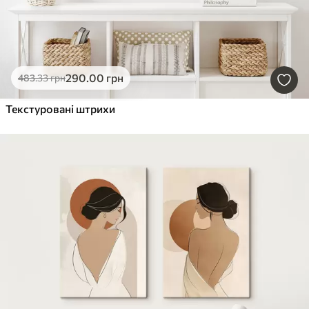
290
.00
грн
483
.33
грн
Текстуровані штрихи