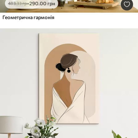
290
.00
грн
483
.33
грн
Геометрична гармонія