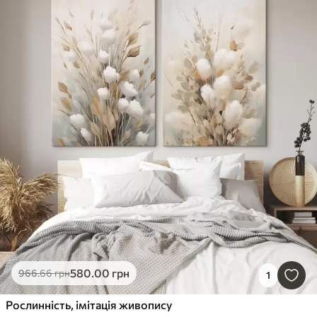
580
.00
грн
966
.66
грн
1
Рослинність, імітація живопису