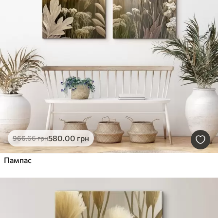
Найновіші
Очистити фільтр
580
.00
грн
966
.66
грн
Пампас