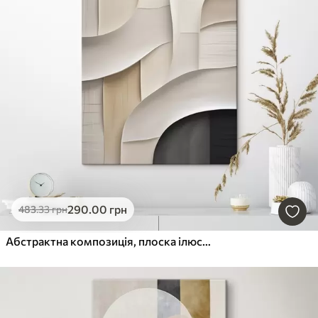
290
.00
грн
483
.33
грн
Абстрактна композиція, плоска ілюстрація