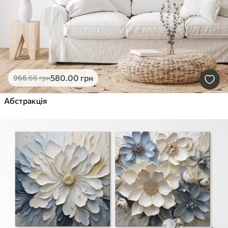
580
.00
грн
966
.66
грн
Абстракція