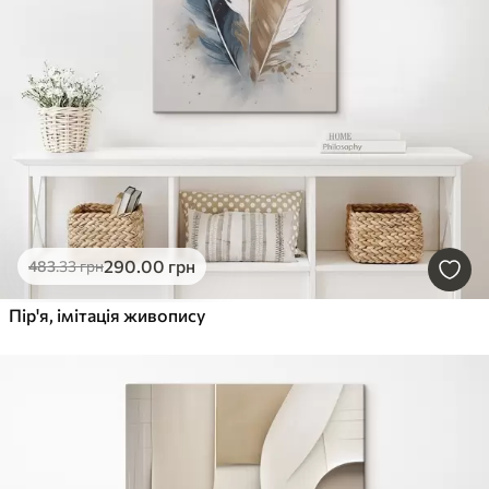
290
.00
грн
483
.33
грн
Пір'я, імітація живопису