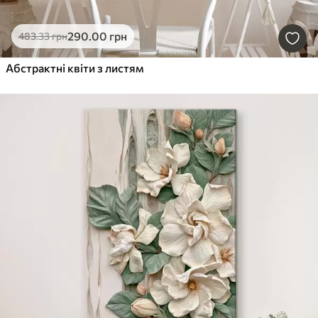
290
.00
грн
483
.33
грн
Абстрактні квіти з листям