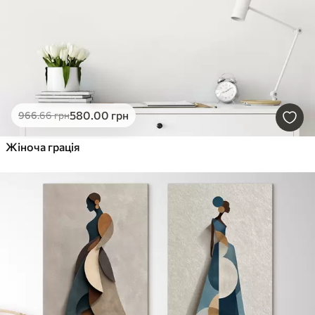
580
.00
грн
966
.66
грн
Жіноча грація