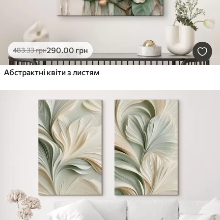
290
.00
грн
483
.33
грн
Абстрактні квіти з листям