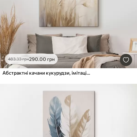
290
.00
грн
483
.33
грн
Абстрактні качани кукурудзи, імітація живопису