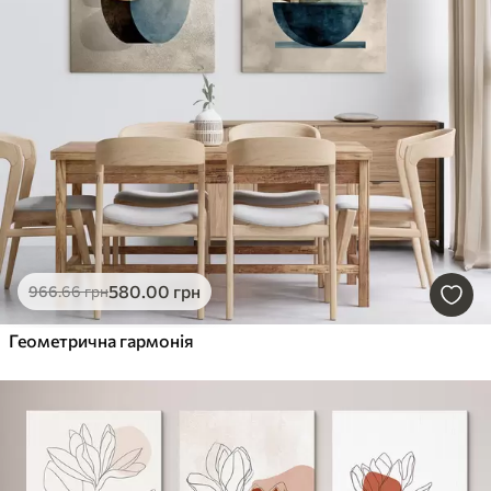
580
.00
грн
966
.66
грн
Геометрична гармонія