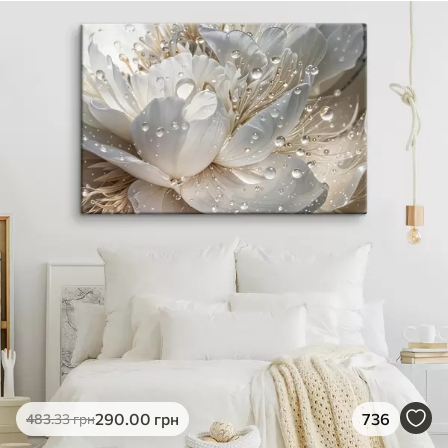
290
.00
грн
736
483
.33
грн