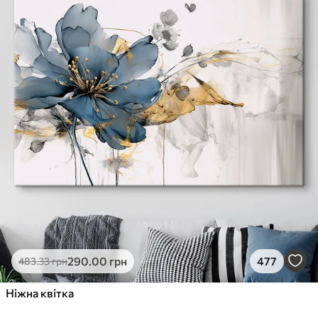
290
.00
грн
477
483
.33
грн
Ніжна квітка