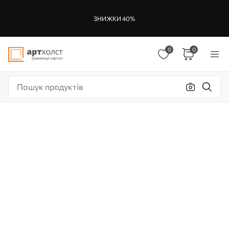
ЗНИЖКИ 40%
0
0