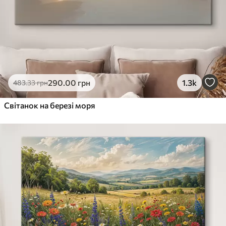
290
.00
грн
1.3k
483
.33
грн
Світанок на березі моря