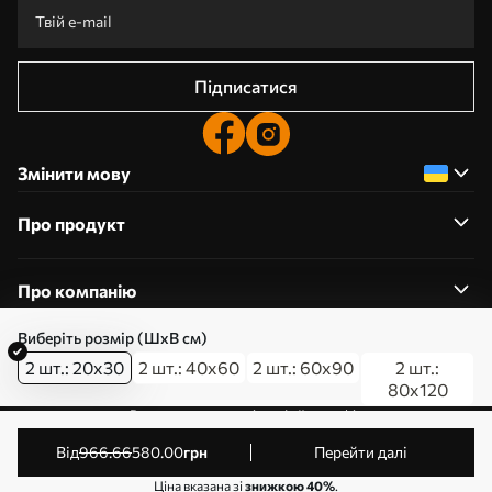
Підписатися
Змінити мову
Про продукт
Про компанію
Виберіть розмір (ШхВ см)
2 шт.: 20x30
2 шт.: 40x60
2 шт.: 60x90
2 шт.:
80x120
0800357223
Редагування дозволів на файли cookie
© 2011-2026 Art-holst. Усі права захищені. Власник:
від
966
.66
580
.00
грн
Перейти далі
ТОВ “КЛЄВЄР”. Код ЄДРПОУ: 31780602.
Ціна вказана зі
знижкою 40%
.