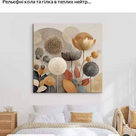
✓
Яскраві, насичені кольори
Рельєфні кола та гілка в теплих нейтральних тонах
✓
Стійкість до вицвітання
✓
Безпечне чорнило без запаху
✓
Поверхня з текстурою полотна
✓
Екологічний матеріал