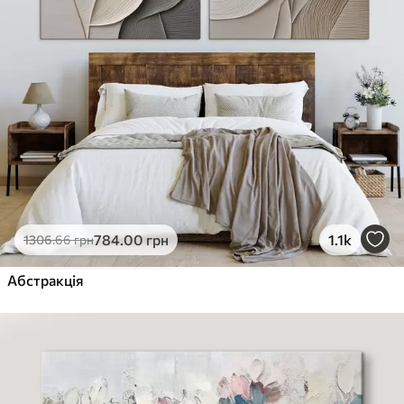
784
.00
грн
1.1k
1306
.66
грн
Абстракція