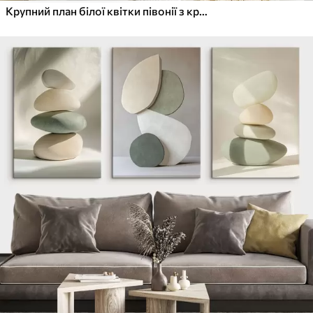
Крупний план білої квітки півонії з крапельками води на пелюстках на розмитому фоні