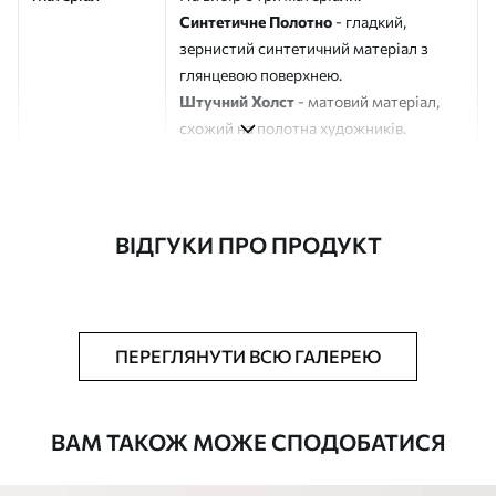
Синтетичне Полотно
- гладкий,
зернистий синтетичний матеріал з
глянцевою поверхнею.
Штучний Холст
- матовий матеріал,
схожий на полотна художників.
Еко-Холст
- високоякісне полотно зі
100% бавовни.
Автор
ART-HOLST
ВІДГУКИ ПРО ПРОДУКТ
Номер артикулу
m01298
Додатково
Можна додати лакове покриття.
ПЕРЕГЛЯНУТИ ВСЮ ГАЛЕРЕЮ
Доступні матеріали
ВАМ ТАКОЖ МОЖЕ СПОДОБАТИСЯ
Стандарт
Від
580
.00
грн