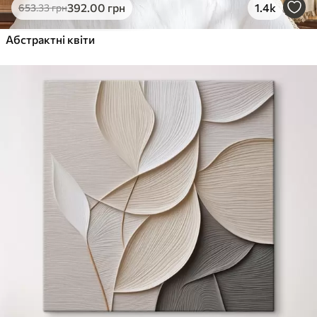
392
.00
грн
1.4k
653
.33
грн
Абстрактні квіти