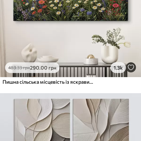
290
.00
грн
1.3k
483
.33
грн
Пишна сільська місцевість із яскравим лугом диких квітів, наповненим різнокольоровими квітами під хмарним небом