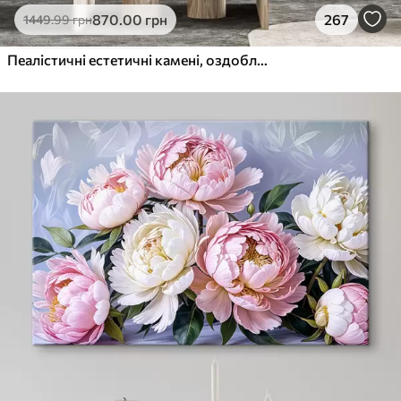
870
.00
грн
267
1449
.99
грн
Пеалістичні естетичні камені, оздоблення будинку, природне освітлення