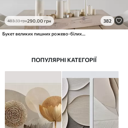
290
.00
грн
382
483
.33
грн
Букет великих пишних рожево-білих квітів півонії із зеленим листям на м’якому розмитому фоні
ПОПУЛЯРНІ КАТЕГОРІЇ