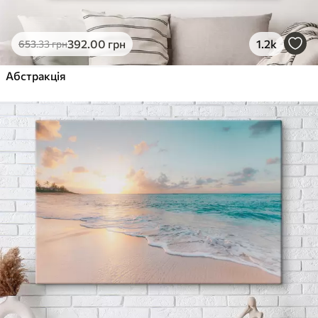
392
.00
грн
1.2k
653
.33
грн
Абстракція