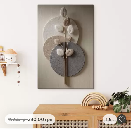
✓
Яскраві, насичені кольори
✓
Стійкість до вицвітання
✓
Безпечне чорнило без запаху
✗
Поверхня з текстурою полотна
✗
Екологічний матеріал
Преміум
Від
726
.00
грн
✓
Яскраві, насичені кольори
✓
Стійкість до вицвітання
✓
Безпечне чорнило без запаху
✓
Поверхня з текстурою полотна
✗
Екологічний матеріал
Еко-Преміум
290
.00
грн
1.5k
483
.33
грн
Від
910
.00
грн