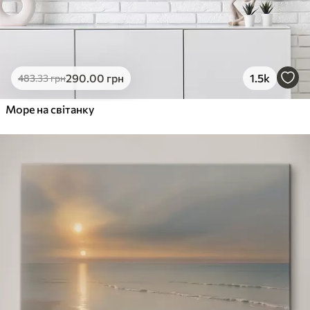
290
.00
грн
1.5k
483
.33
грн
Море на світанку