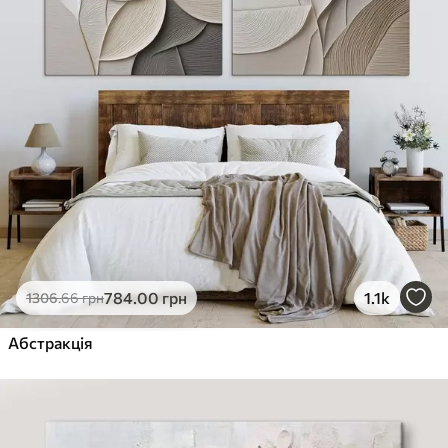
784
.00
грн
1.1k
1306
.66
грн
Абстракція