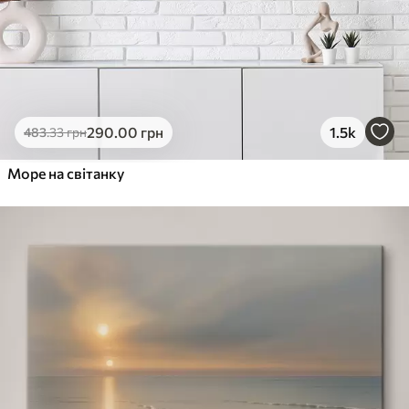
290
.00
грн
1.5k
483
.33
грн
Море на світанку