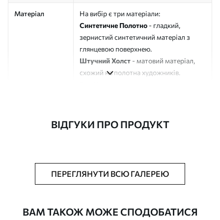
Матеріал
На вибір є три матеріали:
Синтетичне Полотно
- гладкий,
зернистий синтетичний матеріал з
глянцевою поверхнею.
Штучний Холст
- матовий матеріал,
схожий на полотна художників.
Еко-Холст
- високоякісне полотно зі
100% бавовни.
Автор
ART-HOLST
ВІДГУКИ ПРО ПРОДУКТ
Номер артикулу
s46084
Додатково
Можна додати лакове покриття.
ПЕРЕГЛЯНУТИ ВСЮ ГАЛЕРЕЮ
Доступні матеріали
ВАМ ТАКОЖ МОЖЕ СПОДОБАТИСЯ