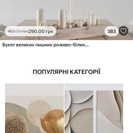
290
.00
грн
383
483
.33
грн
Букет великих пишних рожево-білих квітів півонії із зеленим листям на м’якому розмитому фоні
ПОПУЛЯРНІ КАТЕГОРІЇ