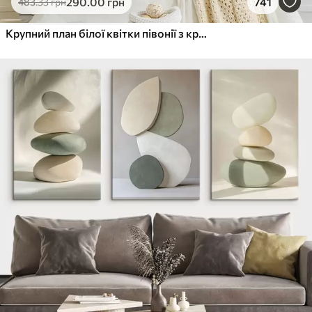
290
.00
грн
741
483
.33
грн
Крупний план білої квітки півонії з крапельками води на пелюстках на розмитому фоні