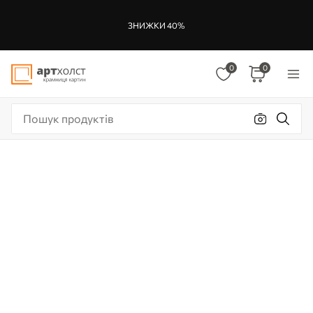
ЗНИЖКИ 40%
0
0