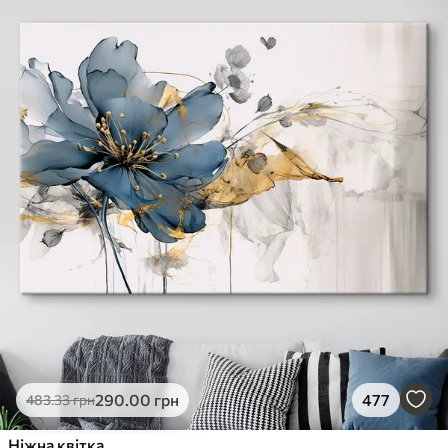
290
.00
грн
477
483
.33
грн
Ніжна квітка