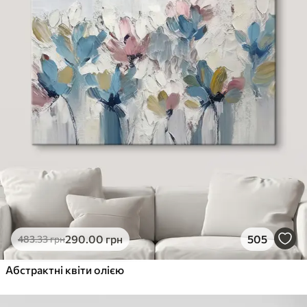
290
.00
грн
505
483
.33
грн
Абстрактні квіти олією