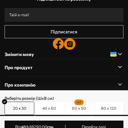
Підписатися
Змінити мову
Про продукт
Про компанію
Виберіть розмір (ШхВ см)
HIT
20 x 30
40 x 60
60 x 90
80 x 120
0800357223
Редагування дозволів на файли cookie
© 2011-2026 Art-holst. Усі права захищені. Власник:
від
483
.33
290
.00
грн
Перейти далі