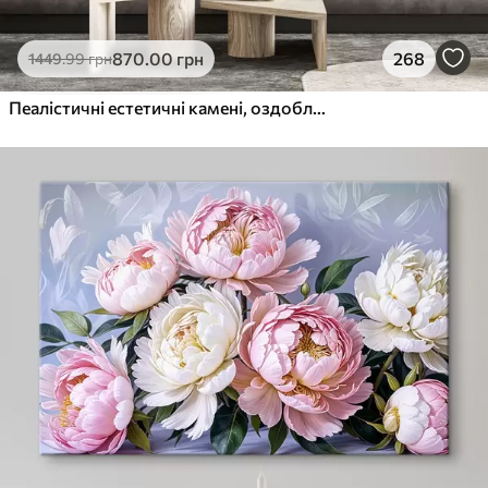
870
.00
грн
268
1449
.99
грн
Пеалістичні естетичні камені, оздоблення будинку, природне освітлення