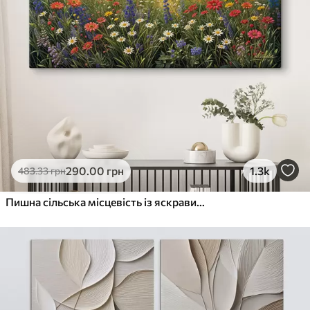
290
.00
грн
1.3k
483
.33
грн
Пишна сільська місцевість із яскравим лугом диких квітів, наповненим різнокольоровими квітами під хмарним небом