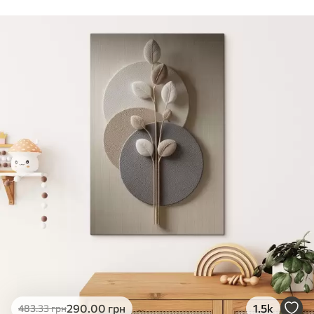
Стандарт
Від
290
.00
грн
✓
Яскраві, насичені кольори
✓
Стійкість до вицвітання
✓
Безпечне чорнило без запаху
✗
Поверхня з текстурою полотна
✗
Екологічний матеріал
Преміум
Від
363
.00
грн
✓
Яскраві, насичені кольори
✓
Стійкість до вицвітання
✓
Безпечне чорнило без запаху
✓
Поверхня з текстурою полотна
✗
Екологічний матеріал
Еко-Преміум
290
.00
грн
1.5k
483
.33
грн