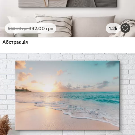
392
.00
грн
1.2k
653
.33
грн
Абстракція