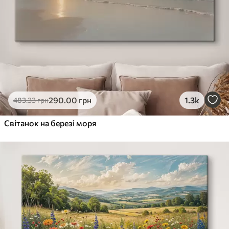
290
.00
грн
1.3k
483
.33
грн
Світанок на березі моря